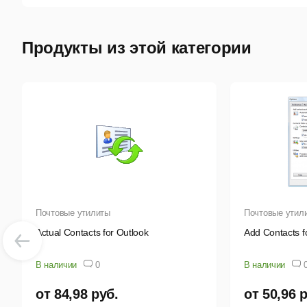
А
о
Продукты из этой категории
А
о
Сле
дан
отп
что 
«Че
Почтовые утилиты
Почтовые утил
поч
Actual Contacts for Outlook
Add Contacts f
аль
В наличии
0
В наличии
Мон
от 84,98 руб.
от 50,96 
заг