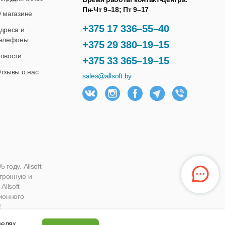
Пн-Чт 9–18; Пт 9–17
ла авторизации (CRAM-MD5) исключает передачу
 магазине
оумышленниками. В дополнение к этому
+375 17 336–55–40
дреса и
елефоны
.
+375 29 380–19–15
овости
+375 33 365–19–15
ский и русский языки интерфейса.
тзывы о нас
sales@allsoft.by
верки всех входящих сообщений. По результатам
динения (антивирусный карантин), отказ от приема
отражения вирусных эпидемий дополнительно
чества вирусов приходящих за заданный
году. Allsoft
ктронную и
llsoft
ионного
торизации (CRAM-MD5) исключает передачу паролей
!
иками.
 целях