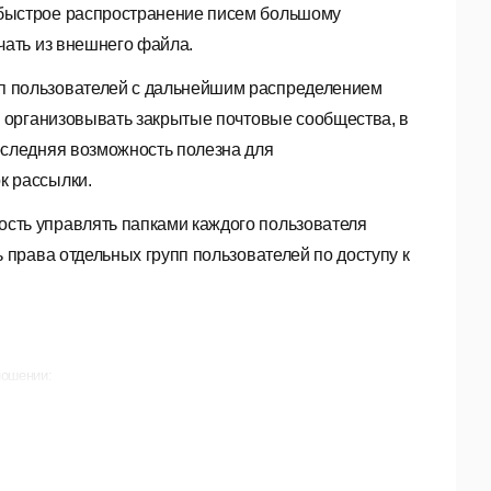
 быстрое распространение писем большому
чать из внешнего файла.
п пользователей с дальнейшим распределением
е организовывать закрытые почтовые сообщества, в
оследняя возможность полезна для
к рассылки.
сть управлять папками каждого пользователя
 права отдельных групп пользователей по доступу к
ношении:
 и имен хостов, соединения с которых по
.