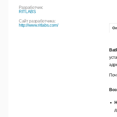
Разработчик:
RITLABS
Сайт разработчика:
http://www.ritlabs.com/
Оп
Bat
уст
адр
Поч
Во
Н
д