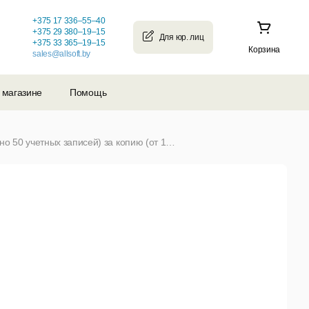
+375 17 336–55–40
+375 29 380–19–15
+375 33 365–19–15
Корзина
sales@allsoft.by
 магазине
Помощь
BatPost v3.8 Лицензия Server / базовая установка (в стоимость включено 50 учетных записей) за копию (от 1 и более)