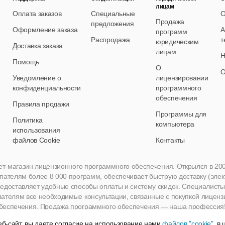
лицам
опасная авторизация
. Использование безопасного протоко
Оплата заказов
Специальные
О
Продажа
предложения
олей по сети в открытом виде, что исключает их перехват зл
Оформление заказа
А
программ
Распродажа
т
держиваются также большинство остальных схем авторизации
юридическим
Доставка заказа
лицам
Н
Помощь
О
к интерфейса.
Текущая версия сервера поддерживает англий
О
Уведомление о
лицензировании
конфиденциальности
программного
ивирус.
Сервером поддерживается модуль антивирусной про
обеспечения
Правила продажи
верки могут предприниматься различные действия: разрыв сое
Программы для
Политика
компьютера
бщения, перемещения сообщения в специальную папку. Для 
использования
ется временный «черный» список, который задает лимит коли
файлов Cookie
Контакты
межуток времени с заданного адреса.
нет-магазин лицензионного программного обеспечения. Открылся в 2005 
пателям более 8 000 программ, обеспечивает быструю доставку (эле
опасность
едоставляет удобные способы оплаты и систему скидок. Специалисты A
пателям все необходимые консультации, связанные с покупкой лиценз
утентификация
. Использование безопасного протокола ав
беспечения. Продажа программного обеспечения — наша профессия
о сети в открытом виде, а значит, и их перехват злоумышленн
б-сайт, вы даете согласие на использование нами
файлов "cookie"
, в