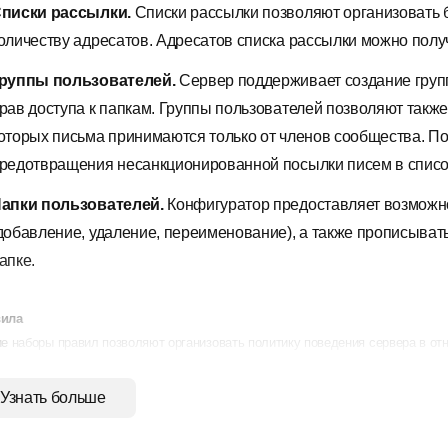
писки рассылки.
Списки рассылки позволяют организовать
оличеству адресатов. Адресатов списка рассылки можно полу
руппы пользователей.
Сервер поддерживает создание груп
рав доступа к папкам. Группы пользователей позволяют такж
оторых письма принимаются только от членов сообщества. П
редотвращения несанкционированной посылки писем в списо
апки пользователей.
Конфигуратор предоставляет возможно
добавление, удаление, переименование), а также прописывать
апке.
вила
ие наборы правил позволяют организовать политику поведения сервера в от
риема соединений.
Можно определить множества IP-адресов
Узнать больше
аданным протоколам будет приниматься либо не приниматься