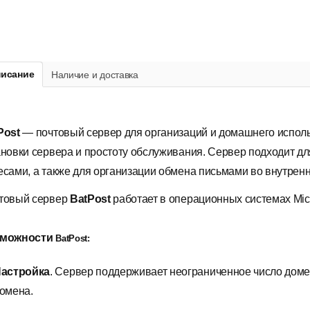
исание
Наличие и доставка
Post
— почтовый сервер для организаций и домашнего испол
ановки сервера и простоту обслуживания. Сервер подходит д
есами, а также для организации обмена письмами во внутренн
товый сервер
BatPost
работает в операционных системах Micr
зможности
BatPost:
астройка
. Сервер поддерживает неограниченное число доме
омена.