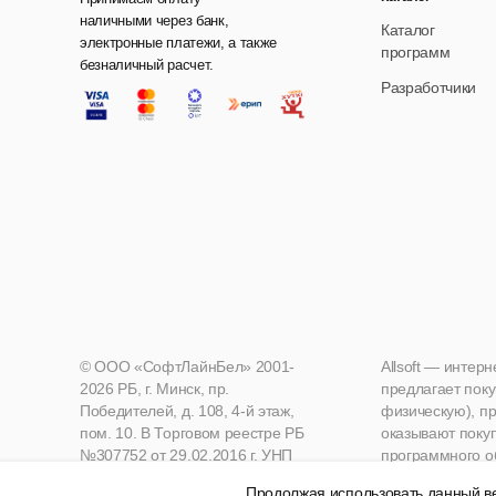
наличными через банк,
Без
Каталог
электронные платежи, а также
программ
пар
безналичный расчет.
Разработчики
под
Язы
Ант
про
соо
име
про
© ООО «СофтЛайнБел» 2001-
Allsoft — интер
2026 РБ, г. Минск, пр.
предлагает поку
Без
Победителей, д. 108, 4-й этаж,
физическую), пр
пом. 10. В Торговом реестре РБ
оказывают поку
А
№307752 от 29.02.2016 г. УНП
программного о
190271125, Мингорисполком
п
Продолжая использовать данный ве