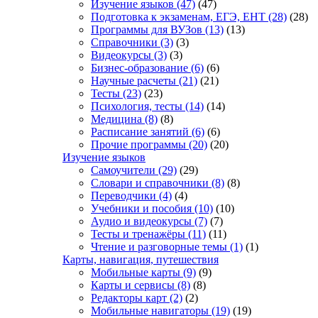
Изучение языков
(47)
(47)
Подготовка к экзаменам, ЕГЭ, ЕНТ
(28)
(28)
Программы для ВУЗов
(13)
(13)
Справочники
(3)
(3)
Видеокурсы
(3)
(3)
Бизнес-образование
(6)
(6)
Научные расчеты
(21)
(21)
Тесты
(23)
(23)
Психология, тесты
(14)
(14)
Медицина
(8)
(8)
Расписание занятий
(6)
(6)
Прочие программы
(20)
(20)
Изучение языков
Самоучители
(29)
(29)
Словари и справочники
(8)
(8)
Переводчики
(4)
(4)
Учебники и пособия
(10)
(10)
Аудио и видеокурсы
(7)
(7)
Тесты и тренажёры
(11)
(11)
Чтение и разговорные темы
(1)
(1)
Карты, навигация, путешествия
Мобильные карты
(9)
(9)
Карты и сервисы
(8)
(8)
Редакторы карт
(2)
(2)
Мобильные навигаторы
(19)
(19)