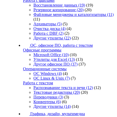
Работа с файлами
Восстановление данных
(19)
(19)
Резервное копирование
(20)
(20)
Файловые менеджеры и каталогизаторы
(11)
(11)
Архиваторы
(5)
(5)
Очистка диска
(4)
(4)
Работа с DBF
(2)
(2)
Другие утилиты
(22)
(22)
ОС, офисное ПО, работа с текстом
Офисные программы
Microsoft Office
(10)
(10)
Утилиты для Excel
(13)
(13)
Другое офисное ПО
(37)
(37)
Операционные системы
ОС Windows
(4)
(4)
ОС Linux & Unix
(7)
(7)
Работа с текстом
Распознавание текста и речи
(12)
(12)
Текстовые редакторы
(20)
(20)
Переводчики
(3)
(3)
Конвертеры
(6)
(6)
Другие утилиты
(14)
(14)
Графика, дизайн, мультимедиа