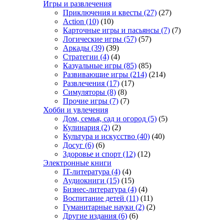
Игры и развлечения
Приключения и квесты
(27)
(27)
Action
(10)
(10)
Карточные игры и пасьянсы
(7)
(7)
Логические игры
(57)
(57)
Аркады
(39)
(39)
Стратегии
(4)
(4)
Казуальные игры
(85)
(85)
Развивающие игры
(214)
(214)
Развлечения
(17)
(17)
Симуляторы
(8)
(8)
Прочие игры
(7)
(7)
Хобби и увлечения
Дом, семья, сад и огород
(5)
(5)
Кулинария
(2)
(2)
Культура и искусство
(40)
(40)
Досуг
(6)
(6)
Здоровье и спорт
(12)
(12)
Электронные книги
IT-литература
(4)
(4)
Аудиокниги
(15)
(15)
Бизнес-литература
(4)
(4)
Воспитание детей
(11)
(11)
Гуманитарные науки
(2)
(2)
Другие издания
(6)
(6)