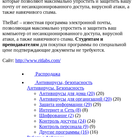
которые позволяют максимально упростить и защитить вашу
почту от несанкционированного доступа, вирусной атаки, а
также навязчивого спама.
TheBat! – известная программа электронной почты,
позволяющая максимально упростить и защитить ваш
компьютер от несанкционированного доступа, вирусной
атаки, а также навязчивого спама.
Студентам и
преподавателям
для покупки программы по специальной
цене подтверждающие документы не требуются.
Сайт:
http://www.ritlabs.com/
Распродажа
Антивирусы, безопасность
Антивирусы. Безопасность
Антивирусы для дома
(20)
(20)
Антивирусы для организаций
(20)
(20)
Защита информации
(29)
(29)
Интернет и Сеть
(8)
(8)
Шифрование
(2)
(2)
Контроль доступа
(24)
(24)
Контроль персонала
(9)
(9)
Другие программы
(16)
(16)