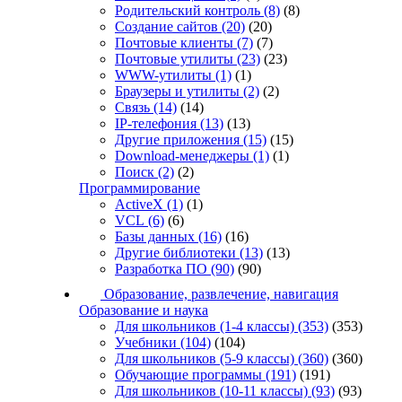
Родительский контроль
(8)
(8)
Создание сайтов
(20)
(20)
Почтовые клиенты
(7)
(7)
Почтовые утилиты
(23)
(23)
WWW-утилиты
(1)
(1)
Браузеры и утилиты
(2)
(2)
Связь
(14)
(14)
IP-телефония
(13)
(13)
Другие приложения
(15)
(15)
Download-менеджеры
(1)
(1)
Поиск
(2)
(2)
Программирование
ActiveX
(1)
(1)
VCL
(6)
(6)
Базы данных
(16)
(16)
Другие библиотеки
(13)
(13)
Разработка ПО
(90)
(90)
Образование, развлечение, навигация
Образование и наука
Для школьников (1-4 классы)
(353)
(353)
Учебники
(104)
(104)
Для школьников (5-9 классы)
(360)
(360)
Обучающие программы
(191)
(191)
Для школьников (10-11 классы)
(93)
(93)