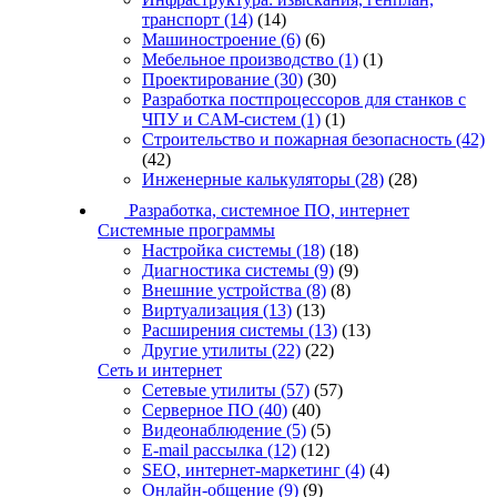
транспорт
(14)
(14)
Машиностроение
(6)
(6)
Мебельное производство
(1)
(1)
Проектирование
(30)
(30)
Разработка постпроцессоров для станков с
ЧПУ и CAM-систем
(1)
(1)
Строительство и пожарная безопасность
(42)
(42)
Инженерные калькуляторы
(28)
(28)
Разработка, системное ПО, интернет
Системные программы
Настройка системы
(18)
(18)
Диагностика системы
(9)
(9)
Внешние устройства
(8)
(8)
Виртуализация
(13)
(13)
Расширения системы
(13)
(13)
Другие утилиты
(22)
(22)
Сеть и интернет
Сетевые утилиты
(57)
(57)
Серверное ПО
(40)
(40)
Видеонаблюдение
(5)
(5)
E-mail рассылка
(12)
(12)
SEO, интернет-маркетинг
(4)
(4)
Онлайн-общение
(9)
(9)