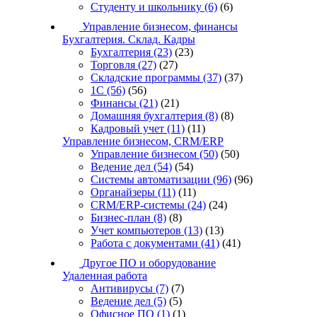
Студенту и школьнику
(6)
(6)
Управление бизнесом, финансы
Бухгалтерия. Склад. Кадры
Бухгалтерия
(23)
(23)
Торговля
(27)
(27)
Складские программы
(37)
(37)
1С
(56)
(56)
Финансы
(21)
(21)
Домашняя бухгалтерия
(8)
(8)
Кадровый учет
(11)
(11)
Управление бизнесом, CRM/ERP
Управление бизнесом
(50)
(50)
Ведение дел
(54)
(54)
Системы автоматизации
(96)
(96)
Органайзеры
(11)
(11)
CRM/ERP-системы
(24)
(24)
Бизнес-план
(8)
(8)
Учет компьютеров
(13)
(13)
Работа с документами
(41)
(41)
Другое ПО и оборудование
Удаленная работа
Антивирусы
(7)
(7)
Ведение дел
(5)
(5)
Офисное ПО
(1)
(1)