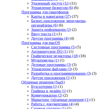
Удаленный доступ
(11)
(11)
Управление бизнесом
(6)
(6)
Программы для смартфонов
Карты и навигация
(37)
(37)
Бизнес-приложения, менеджеры,
органайзеры
(6)
(6)
Защита информации
(2)
(2)
Ввод текста
(1)
(1)
Другие программы
(4)
(4)
Программы для macOS
Системные программы
(5)
(5)
Антивирусное ПО
(1)
(1)
Графические редакторы
(18)
(18)
Мультимедиа
(1)
(1)
Деловые программы
(3)
(3)
Управление файлами
(3)
(3)
Разработка и программирование
(3)
(3)
Другие приложения
(1)
(1)
Облачные решения (SaaS)
Бухгалтерия
(1)
(1)
Графика и дизайн
(1)
(1)
Коммуникации
(2)
(2)
Маркетинг (облачные решения)
(1)
(1)
Работа с документами
(4)
(4)
Сетевые утилиты
(1)
(1)