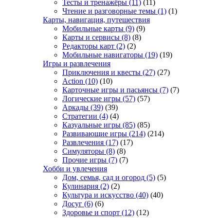
Тесты и тренажёры
(11)
(11)
Чтение и разговорные темы
(1)
(1)
Карты, навигация, путешествия
Мобильные карты
(9)
(9)
Карты и сервисы
(8)
(8)
Редакторы карт
(2)
(2)
Мобильные навигаторы
(19)
(19)
Игры и развлечения
Приключения и квесты
(27)
(27)
Action
(10)
(10)
Карточные игры и пасьянсы
(7)
(7)
Логические игры
(57)
(57)
Аркады
(39)
(39)
Стратегии
(4)
(4)
Казуальные игры
(85)
(85)
Развивающие игры
(214)
(214)
Развлечения
(17)
(17)
Симуляторы
(8)
(8)
Прочие игры
(7)
(7)
Хобби и увлечения
Дом, семья, сад и огород
(5)
(5)
Кулинария
(2)
(2)
Культура и искусство
(40)
(40)
Досуг
(6)
(6)
Здоровье и спорт
(12)
(12)