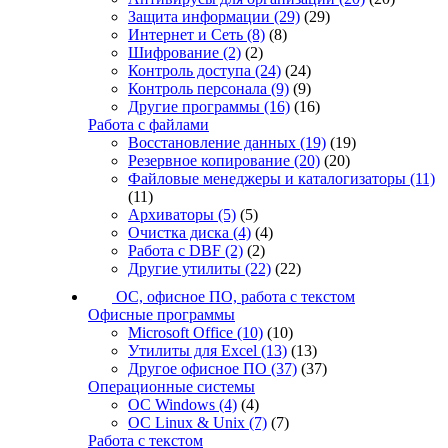
Защита информации
(29)
(29)
Интернет и Сеть
(8)
(8)
Шифрование
(2)
(2)
Контроль доступа
(24)
(24)
Контроль персонала
(9)
(9)
Другие программы
(16)
(16)
Работа с файлами
Восстановление данных
(19)
(19)
Резервное копирование
(20)
(20)
Файловые менеджеры и каталогизаторы
(11)
(11)
Архиваторы
(5)
(5)
Очистка диска
(4)
(4)
Работа с DBF
(2)
(2)
Другие утилиты
(22)
(22)
ОС, офисное ПО, работа с текстом
Офисные программы
Microsoft Office
(10)
(10)
Утилиты для Excel
(13)
(13)
Другое офисное ПО
(37)
(37)
Операционные системы
ОС Windows
(4)
(4)
ОС Linux & Unix
(7)
(7)
Работа с текстом