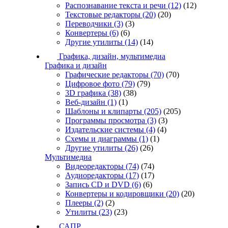
Распознавание текста и речи
(12)
(12)
Текстовые редакторы
(20)
(20)
Переводчики
(3)
(3)
Конвертеры
(6)
(6)
Другие утилиты
(14)
(14)
Графика, дизайн, мультимедиа
Графика и дизайн
Графические редакторы
(70)
(70)
Цифровое фото
(79)
(79)
3D графика
(38)
(38)
Веб-дизайн
(1)
(1)
Шаблоны и клипарты
(205)
(205)
Программы просмотра
(3)
(3)
Издательские системы
(4)
(4)
Схемы и диаграммы
(1)
(1)
Другие утилиты
(26)
(26)
Мультимедиа
Видеоредакторы
(74)
(74)
Аудиоредакторы
(17)
(17)
Запись CD и DVD
(6)
(6)
Конвертеры и кодировщики
(20)
(20)
Плееры
(2)
(2)
Утилиты
(23)
(23)
САПР