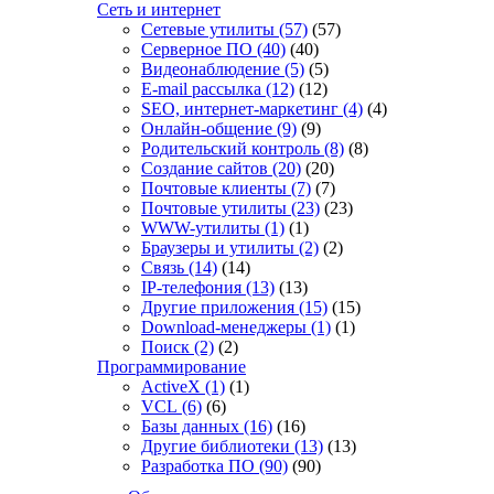
Сеть и интернет
Сетевые утилиты
(57)
(57)
Серверное ПО
(40)
(40)
Видеонаблюдение
(5)
(5)
E-mail рассылка
(12)
(12)
SEO, интернет-маркетинг
(4)
(4)
Онлайн-общение
(9)
(9)
Родительский контроль
(8)
(8)
Создание сайтов
(20)
(20)
Почтовые клиенты
(7)
(7)
Почтовые утилиты
(23)
(23)
WWW-утилиты
(1)
(1)
Браузеры и утилиты
(2)
(2)
Связь
(14)
(14)
IP-телефония
(13)
(13)
Другие приложения
(15)
(15)
Download-менеджеры
(1)
(1)
Поиск
(2)
(2)
Программирование
ActiveX
(1)
(1)
VCL
(6)
(6)
Базы данных
(16)
(16)
Другие библиотеки
(13)
(13)
Разработка ПО
(90)
(90)