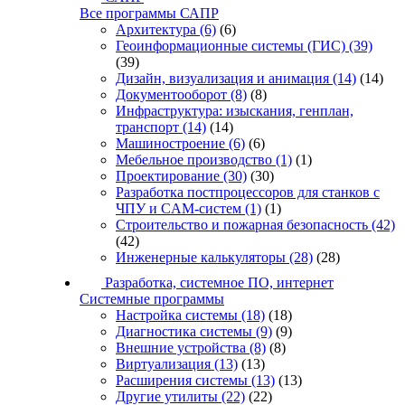
Все программы САПР
Архитектура
(6)
(6)
Геоинформационные системы (ГИС)
(39)
(39)
Дизайн, визуализация и анимация
(14)
(14)
Документооборот
(8)
(8)
Инфраструктура: изыскания, генплан,
транспорт
(14)
(14)
Машиностроение
(6)
(6)
Мебельное производство
(1)
(1)
Проектирование
(30)
(30)
Разработка постпроцессоров для станков с
ЧПУ и CAM-систем
(1)
(1)
Строительство и пожарная безопасность
(42)
(42)
Инженерные калькуляторы
(28)
(28)
Разработка, системное ПО, интернет
Системные программы
Настройка системы
(18)
(18)
Диагностика системы
(9)
(9)
Внешние устройства
(8)
(8)
Виртуализация
(13)
(13)
Расширения системы
(13)
(13)
Другие утилиты
(22)
(22)