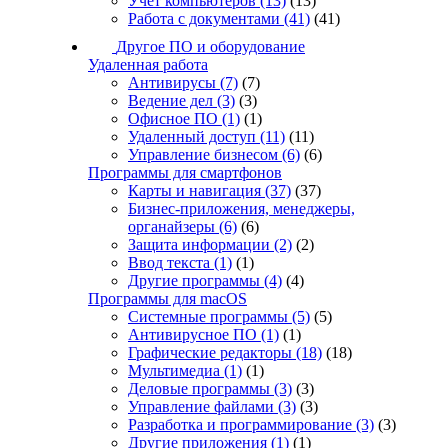
Учет компьютеров
(13)
(13)
Работа с документами
(41)
(41)
Другое ПО и оборудование
Удаленная работа
Антивирусы
(7)
(7)
Ведение дел
(3)
(3)
Офисное ПО
(1)
(1)
Удаленный доступ
(11)
(11)
Управление бизнесом
(6)
(6)
Программы для смартфонов
Карты и навигация
(37)
(37)
Бизнес-приложения, менеджеры,
органайзеры
(6)
(6)
Защита информации
(2)
(2)
Ввод текста
(1)
(1)
Другие программы
(4)
(4)
Программы для macOS
Системные программы
(5)
(5)
Антивирусное ПО
(1)
(1)
Графические редакторы
(18)
(18)
Мультимедиа
(1)
(1)
Деловые программы
(3)
(3)
Управление файлами
(3)
(3)
Разработка и программирование
(3)
(3)
Другие приложения
(1)
(1)