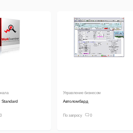
овления вы получаете бесплатно!
Работа с клиентами на качественно новом уровне
рограмма сигнализирует о наступление различных критически
озможна рассылка клиентам Email и SMS-сообщений, чтобы 
аши клиенты обязательно оценят возросшую быстроту и качес
Весь бизнес — как на ладони
рограмме ведется учет всех операций с деньгами: наличные, бе
онала
грамма предоставляет всю необходимою отчетность за любой
Управление бизнесом
 Standard
атегически правильные решения на основе анализа деятельно
Автоломбард
автомобилям, по собственникам автомобилей.
0
По запросу
0
Кадровый вопрос