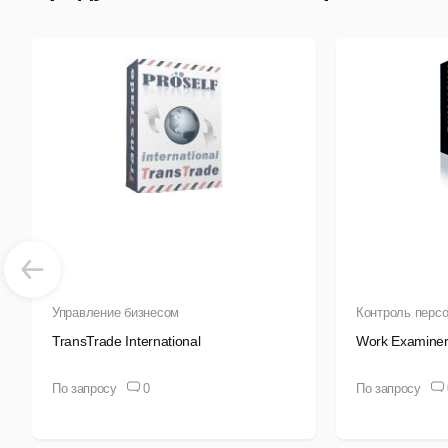
обн
4. 
П
В
В
5. 
В п
Управление бизнесом
Контроль перс
Про
TransTrade International
Work Examiner
стр
по 
По запросу
0
По запросу
6. 