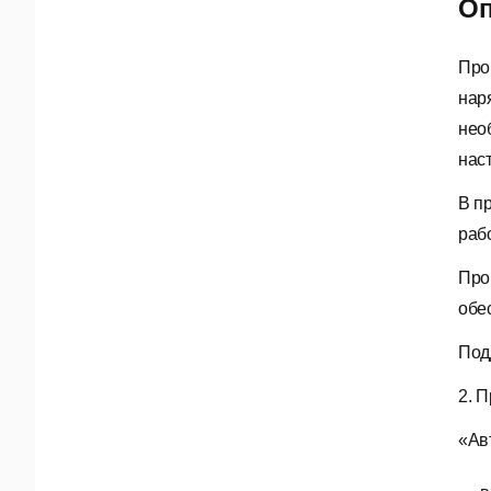
Оп
Про
нар
нео
нас
В п
раб
Про
обе
Под
2. 
«Ав