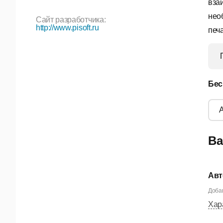
вза
нео
Сайт разработчика:
http://www.pisoft.ru
печ
Бес
Ва
Авт
Добав
Хар