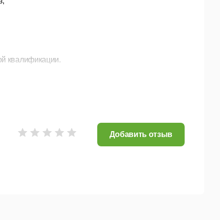
з,
ой квалификации.
 об автомобилях и их текущем состоянии, все
се операции с деньгами.
, страховки и пр.
Добавить отзыв
дложений множества ведущих авто предприятий. В
ие их методики. Вы получаете готовую, отлаженную
ка и изменений законодательства.
Все