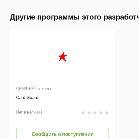
Вы 
Дос
Другие программы этого разработ
а с
В п
отч
Авт
Име
CRM/ERP-системы
Card Guard
Нет в наличии
Сообщить о поступлении