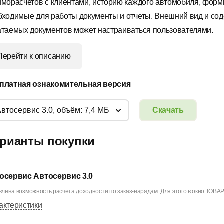
иморасчетов с клиентами, историю каждого автомобиля, форм
бходимые для работы документы и отчеты. Внешний вид и со
атаемых документов может настраиваться пользователями.
Перейти к описанию
платная ознакомительная версия
Автосервис 3.0, объём: 7,4 МБ
Скачать
рианты покупки
осервис Автосервис 3.0
лена возможность расчета доходности по заказ-нарядам. Для этого в окно ТОВА
актеристики