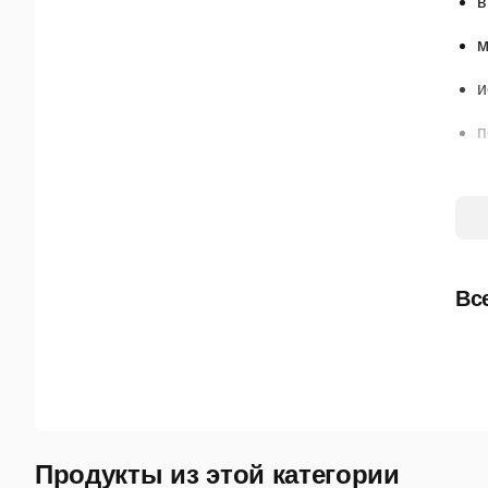
в
м
и
п
Про
зак
Про
Вс
3. 
Про
рез
сис
Про
Продукты из этой категории