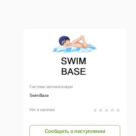
симости от «незаменимых» сотрудников.
к работе.
Вся информация находится в программе,
упа сотрудников к различным функциям программы,
 и функциям, которые ему разрешены.
и что делал в программе.
й сотрудников
.
Системы автоматизации
SwimBase
Нет в наличии
Сообщить о поступлении