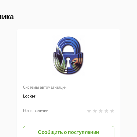
сможете сильно экономить на персонале и избавитесь от зави
таточно пары дней обучения — и новый сотрудник готов 
чика
отрудники работают по простым и четко описанным правилам.
рограмме есть гибко настраиваемая система разделения дост
етам. Каждый сотрудник имеет доступ только к тем операциям
оматически сохранятся информация о том, кто из сотрудников 
ются средства планирования и контроля исполнения
задани
Системы автоматизации
Locker
Нет в наличии
Сообщить о поступлении