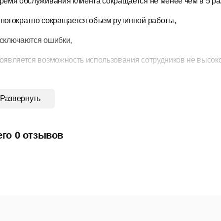
ремя обслуживания клиента сокращается не менее чем в 5 ра
ногократно сокращается объем рутинной работы,
сключаются ошибки,
оявляется возможность использования сотрудников не высок
грамма помнит все: самую подробную информацию о клиентах,
Развернуть
аз-наряды и выполненные работы, все контакты с клиентами, в
грамма напоминает о приближении всех критических сроков: ТО
его 0 отзывов
Система бизнеса «под ключ»
грамма создавалась и постоянно развивается на основе пре
ультате программа вобрала в себя весь опыт их работы, лучш
тему ведения прокатного бизнеса
!
грамма регулярно обновляется с учетом новых тенденций рын