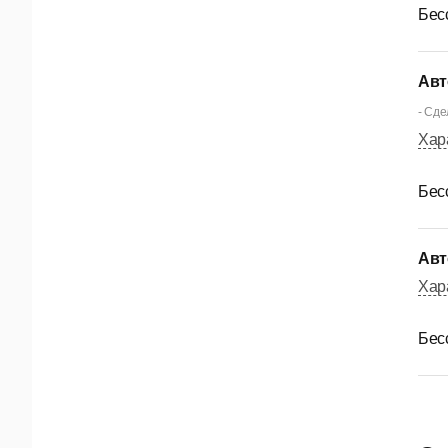
Бес
Авт
- Сде
Хар
Бес
Авт
Хар
Бес