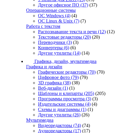
Другое офисное ПО
(37)
(37)
Операционные системы
ОС Windows
(4)
(4)
ОС Linux & Unix
(7)
(7)
Работа с текстом
Распознавание текста и речи
(12)
(12)
Текстовые редакторы
(20)
(20)
Переводчики
(3)
(3)
Конвертеры
(6)
(6)
Другие утилиты
(14)
(14)
Графика, дизайн, мультимедиа
Графика и дизайн
Графические редакторы
(70)
(70)
Цифровое фото
(79)
(79)
3D графика
(38)
(38)
Веб-дизайн
(1)
(1)
Шаблоны и клипарты
(205)
(205)
Программы просмотра
(3)
(3)
Издательские системы
(4)
(4)
Схемы и диаграммы
(1)
(1)
Другие утилиты
(26)
(26)
Мультимедиа
Видеоредакторы
(74)
(74)
Аудиоредакторы
(17)
(17)