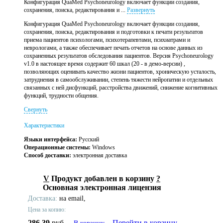
Конфигурация QuaMed Psychoneurology включает функции создания,
сохранения, поиска, редактирования и ...
Развернуть
Конфигурация QuaMed Psychoneurology включает функции создания,
сохранения, поиска, редактирования и подготовки к печати результатов
приема пациентов психологами, психотерапевтами, психиатрами и
неврологами, а также обеспечивает печать отчетов на основе данных из
сохраненных результатов обследования пациентов. Версия Psychoneurology
v1.0 в настоящее время содержит 60 шкал (20 - в демо-версии) ,
позволяющих оценивать качество жизни пациентов, хроническую усталость,
затруднения в самообслуживании, степень тяжести нейропатии и отдельных
связанных с ней дисфункций, расстройства движений, снижение когнитивных
функций, трудности общения.
Свернуть
Характеристики
Языки интерфейса:
Русский
Операционные системы:
Windows
Способ доставки:
электронная доставка
V
Продукт добавлен в корзину
?
Основная электронная лицензия
Доставка:
на email,
Цена за копию:
286,39
руб.
Перейти в корзину