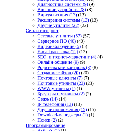
Диагностика системы
(9)
(9)
Внешние устройства
(8)
(8)
Виртуализация
(13)
(13)
Расширения системы
(13)
(13)
Другие утилиты
(22)
(22)
Сеть и интернет
Сетевые утилиты
(57)
(57)
Серверное ПО
(40)
(40)
Видеонаблюдение
(5)
(5)
E-mail рассылка
(12)
(12)
SEO, интернет-маркетинг
(4)
(4)
Онлайн-общение
(9)
(9)
Родительский контроль
(8)
(8)
Создание сайтов
(20)
(20)
Почтовые клиенты
(7)
(7)
Почтовые утилиты
(23)
(23)
WWW-утилиты
(1)
(1)
Браузеры и утилиты
(2)
(2)
Связь
(14)
(14)
IP-телефония
(13)
(13)
Другие приложения
(15)
(15)
Download-менеджеры
(1)
(1)
Поиск
(2)
(2)
Программирование
ActiveX
(1)
(1)