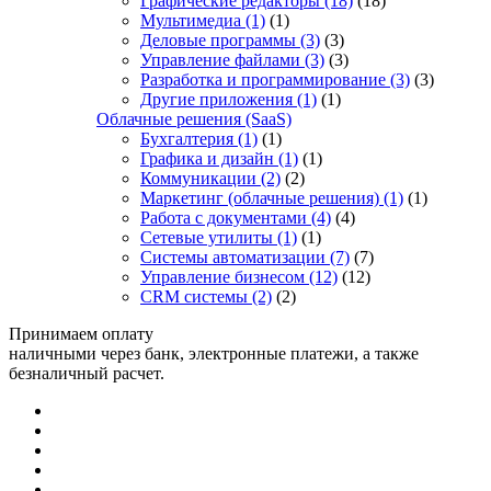
Графические редакторы
(18)
(18)
Мультимедиа
(1)
(1)
Деловые программы
(3)
(3)
Управление файлами
(3)
(3)
Разработка и программирование
(3)
(3)
Другие приложения
(1)
(1)
Облачные решения (SaaS)
Бухгалтерия
(1)
(1)
Графика и дизайн
(1)
(1)
Коммуникации
(2)
(2)
Маркетинг (облачные решения)
(1)
(1)
Работа с документами
(4)
(4)
Сетевые утилиты
(1)
(1)
Системы автоматизации
(7)
(7)
Управление бизнесом
(12)
(12)
CRM системы
(2)
(2)
Принимаем оплату
наличными через банк, электронные платежи, а также
безналичный расчет.