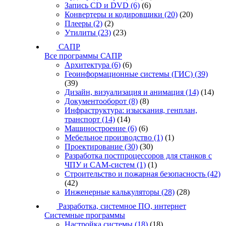
Запись CD и DVD
(6)
(6)
Конвертеры и кодировщики
(20)
(20)
Плееры
(2)
(2)
Утилиты
(23)
(23)
САПР
Все программы САПР
Архитектура
(6)
(6)
Геоинформационные системы (ГИС)
(39)
(39)
Дизайн, визуализация и анимация
(14)
(14)
Документооборот
(8)
(8)
Инфраструктура: изыскания, генплан,
транспорт
(14)
(14)
Машиностроение
(6)
(6)
Мебельное производство
(1)
(1)
Проектирование
(30)
(30)
Разработка постпроцессоров для станков с
ЧПУ и CAM-систем
(1)
(1)
Строительство и пожарная безопасность
(42)
(42)
Инженерные калькуляторы
(28)
(28)
Разработка, системное ПО, интернет
Системные программы
Настройка системы
(18)
(18)