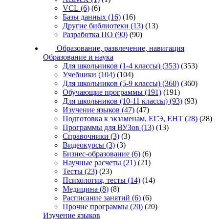
VCL
(6)
(6)
Базы данных
(16)
(16)
Другие библиотеки
(13)
(13)
Разработка ПО
(90)
(90)
Образование, развлечение, навигация
Образование и наука
Для школьников (1-4 классы)
(353)
(353)
Учебники
(104)
(104)
Для школьников (5-9 классы)
(360)
(360)
Обучающие программы
(191)
(191)
Для школьников (10-11 классы)
(93)
(93)
Изучение языков
(47)
(47)
Подготовка к экзаменам, ЕГЭ, ЕНТ
(28)
(28)
Программы для ВУЗов
(13)
(13)
Справочники
(3)
(3)
Видеокурсы
(3)
(3)
Бизнес-образование
(6)
(6)
Научные расчеты
(21)
(21)
Тесты
(23)
(23)
Психология, тесты
(14)
(14)
Медицина
(8)
(8)
Расписание занятий
(6)
(6)
Прочие программы
(20)
(20)
Изучение языков