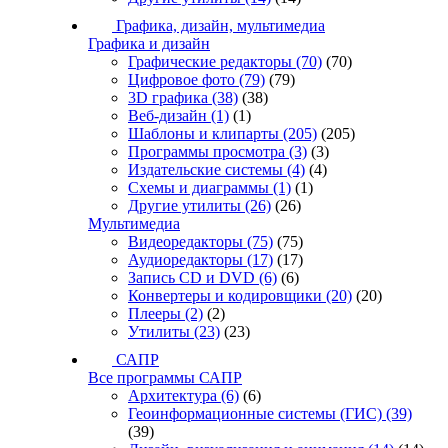
Графика, дизайн, мультимедиа
Графика и дизайн
Графические редакторы
(70)
(70)
Цифровое фото
(79)
(79)
3D графика
(38)
(38)
Веб-дизайн
(1)
(1)
Шаблоны и клипарты
(205)
(205)
Программы просмотра
(3)
(3)
Издательские системы
(4)
(4)
Схемы и диаграммы
(1)
(1)
Другие утилиты
(26)
(26)
Мультимедиа
Видеоредакторы
(75)
(75)
Аудиоредакторы
(17)
(17)
Запись CD и DVD
(6)
(6)
Конвертеры и кодировщики
(20)
(20)
Плееры
(2)
(2)
Утилиты
(23)
(23)
САПР
Все программы САПР
Архитектура
(6)
(6)
Геоинформационные системы (ГИС)
(39)
(39)