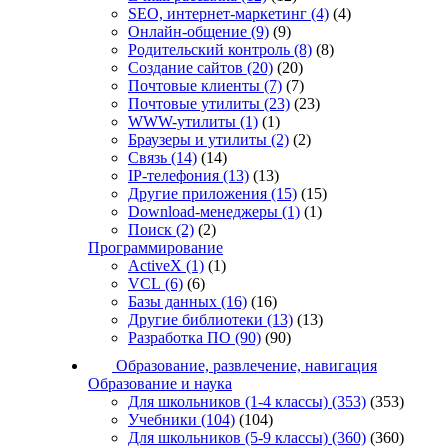
SEO, интернет-маркетинг
(4)
(4)
Онлайн-общение
(9)
(9)
Родительский контроль
(8)
(8)
Создание сайтов
(20)
(20)
Почтовые клиенты
(7)
(7)
Почтовые утилиты
(23)
(23)
WWW-утилиты
(1)
(1)
Браузеры и утилиты
(2)
(2)
Связь
(14)
(14)
IP-телефония
(13)
(13)
Другие приложения
(15)
(15)
Download-менеджеры
(1)
(1)
Поиск
(2)
(2)
Программирование
ActiveX
(1)
(1)
VCL
(6)
(6)
Базы данных
(16)
(16)
Другие библиотеки
(13)
(13)
Разработка ПО
(90)
(90)
Образование, развлечение, навигация
Образование и наука
Для школьников (1-4 классы)
(353)
(353)
Учебники
(104)
(104)
Для школьников (5-9 классы)
(360)
(360)