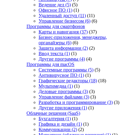
Ведение дел
(5)
(5)
Офисное ПО
(1)
(1)
Удаленный доступ
(11)
(11)
Управление бизнесом
(6)
(6)
Программы для смартфонов
Карты и навигация
(37)
(37)
Бизнес-приложения, менеджеры,
органайзеры
(6)
(6)
Защита информации
(2)
(2)
Ввод текста
(1)
(1)
Другие программы
(4)
(4)
Программы для macOS
Системные программы
(5)
(5)
Антивирусное ПО
(1)
(1)
Графические редакторы
(18)
(18)
Мультимедиа
(1)
(1)
Деловые программы
(3)
(3)
Управление файлами
(3)
(3)
Разработка и программирование
(3)
(3)
Другие приложения
(1)
(1)
Облачные решения (SaaS)
Бухгалтерия
(1)
(1)
Графика и дизайн
(1)
(1)
Коммуникации
(2)
(2)
Маркетинг (облачные решения)
(1)
(1)