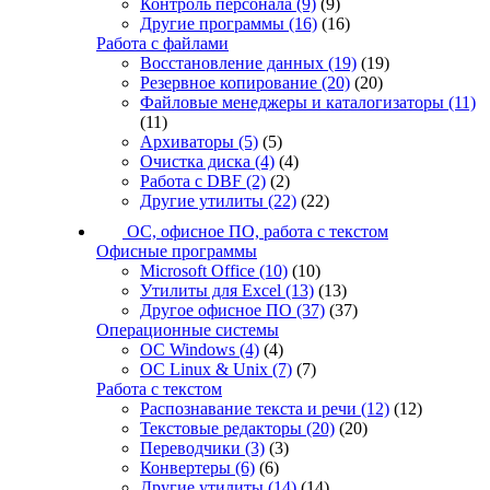
Контроль персонала
(9)
(9)
Другие программы
(16)
(16)
Работа с файлами
Восстановление данных
(19)
(19)
Резервное копирование
(20)
(20)
Файловые менеджеры и каталогизаторы
(11)
(11)
Архиваторы
(5)
(5)
Очистка диска
(4)
(4)
Работа с DBF
(2)
(2)
Другие утилиты
(22)
(22)
ОС, офисное ПО, работа с текстом
Офисные программы
Microsoft Office
(10)
(10)
Утилиты для Excel
(13)
(13)
Другое офисное ПО
(37)
(37)
Операционные системы
ОС Windows
(4)
(4)
ОС Linux & Unix
(7)
(7)
Работа с текстом
Распознавание текста и речи
(12)
(12)
Текстовые редакторы
(20)
(20)
Переводчики
(3)
(3)
Конвертеры
(6)
(6)
Другие утилиты
(14)
(14)