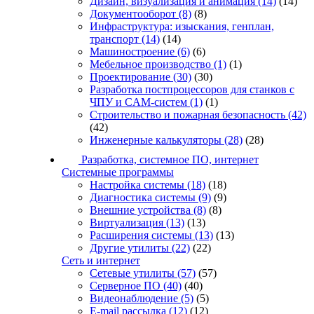
Дизайн, визуализация и анимация
(14)
(14)
Документооборот
(8)
(8)
Инфраструктура: изыскания, генплан,
транспорт
(14)
(14)
Машиностроение
(6)
(6)
Мебельное производство
(1)
(1)
Проектирование
(30)
(30)
Разработка постпроцессоров для станков с
ЧПУ и CAM-систем
(1)
(1)
Строительство и пожарная безопасность
(42)
(42)
Инженерные калькуляторы
(28)
(28)
Разработка, системное ПО, интернет
Системные программы
Настройка системы
(18)
(18)
Диагностика системы
(9)
(9)
Внешние устройства
(8)
(8)
Виртуализация
(13)
(13)
Расширения системы
(13)
(13)
Другие утилиты
(22)
(22)
Сеть и интернет
Сетевые утилиты
(57)
(57)
Серверное ПО
(40)
(40)
Видеонаблюдение
(5)
(5)
E-mail рассылка
(12)
(12)