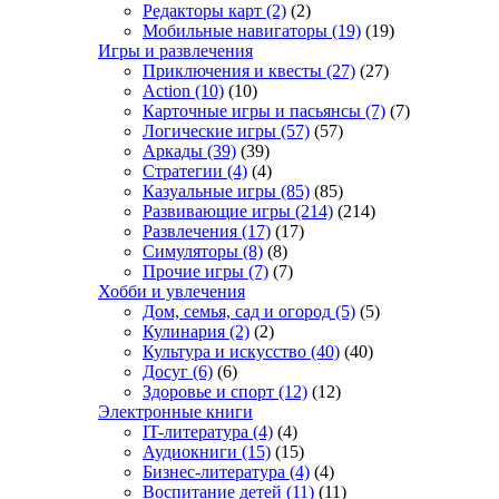
Редакторы карт
(2)
(2)
Мобильные навигаторы
(19)
(19)
Игры и развлечения
Приключения и квесты
(27)
(27)
Action
(10)
(10)
Карточные игры и пасьянсы
(7)
(7)
Логические игры
(57)
(57)
Аркады
(39)
(39)
Стратегии
(4)
(4)
Казуальные игры
(85)
(85)
Развивающие игры
(214)
(214)
Развлечения
(17)
(17)
Симуляторы
(8)
(8)
Прочие игры
(7)
(7)
Хобби и увлечения
Дом, семья, сад и огород
(5)
(5)
Кулинария
(2)
(2)
Культура и искусство
(40)
(40)
Досуг
(6)
(6)
Здоровье и спорт
(12)
(12)
Электронные книги
IT-литература
(4)
(4)
Аудиокниги
(15)
(15)
Бизнес-литература
(4)
(4)
Воспитание детей
(11)
(11)