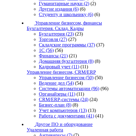
Гуманитарные науки
(2)
(2)
Другие издания
(6)
(6)
Студенту и школьнику
(6)
(6)
Управление бизнесом, финансы
Бухгалтерия. Склад. Кадры
Бухгалтерия
(23)
(23)
Торговля
(27)
(27)
Складские программы
(37)
(37)
1С
(56)
(56)
Финансы
(21)
(21)
Домашняя бухгалтерия
(8)
(8)
Кадровый учет
(11)
(11)
Управление бизнесом, CRM/ERP
Управление бизнесом
(50)
(50)
Ведение дел
(54)
(54)
Системы автоматизации
(96)
(96)
Органайзеры
(11)
(11)
CRM/ERP-системы
(24)
(24)
Бизнес-план
(8)
(8)
Учет компьютеров
(13)
(13)
Работа с документами
(41)
(41)
Другое ПО и оборудование
Удаленная работа
Антивирусы
(7)
(7)