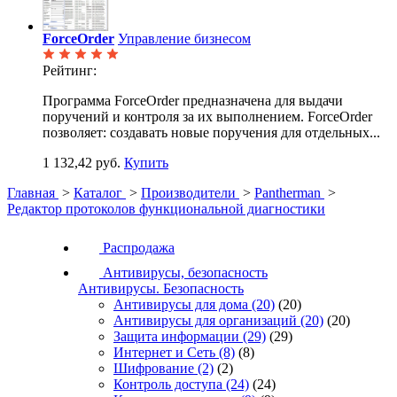
ForceOrder
Управление бизнесом
Рейтинг:
Программа ForceOrder предназначена для выдачи
поручений и контроля за их выполнением. ForceOrder
позволяет: создавать новые поручения для отдельных...
1 132,42 руб.
Купить
Главная
>
Каталог
>
Производители
>
Pantherman
>
Редактор протоколов функциональной диагностики
Распродажа
Антивирусы, безопасность
Антивирусы. Безопасность
Антивирусы для дома
(20)
(20)
Антивирусы для организаций
(20)
(20)
Защита информации
(29)
(29)
Интернет и Сеть
(8)
(8)
Шифрование
(2)
(2)
Контроль доступа
(24)
(24)