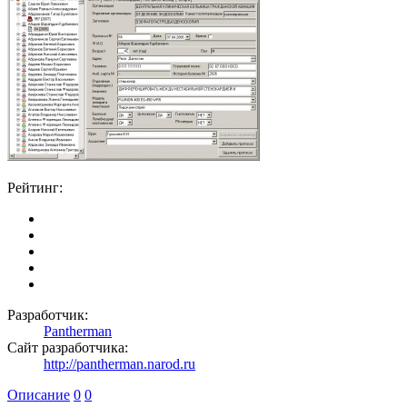
Рейтинг:
Разработчик:
Pantherman
Сайт разработчика:
http://pantherman.narod.ru
Описание
0
0