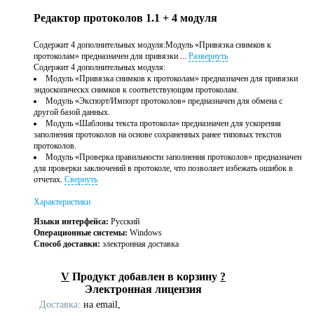
Редактор протоколов 1.1 + 4 модуля
Содержит 4 дополнительных модуля:Модуль «Привязка снимков к
протоколам» предназначен для привязки ...
Развернуть
Содержит 4 дополнительных модуля:
Модуль «Привязка снимков к протоколам» предназначен для привязки
эндоскопическх снимков к соответствующим протоколам.
Модуль «Экспорт/Импорт протоколов» предназначен для обмена с
другой базой данных.
Модуль «Шаблоны текста протокола» предназначен для ускорения
заполнения протоколов на основе сохраненных ранее типовых текстов
протоколов.
Модуль «Проверка правильности заполнения протоколов» предназначен
для проверки заключений в протоколе, что позволяет избежать ошибок в
отчетах.
Свернуть
Характеристики
Языки интерфейса:
Русский
Операционные системы:
Windows
Способ доставки:
электронная доставка
V
Продукт добавлен в корзину
?
Электронная лицензия
Доставка:
на email,