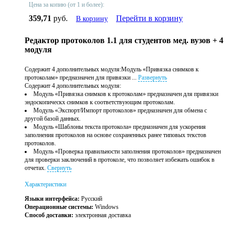
Цена за копию (от 1 и более):
359,71
руб.
Перейти в корзину
В корзину
Редактор протоколов 1.1 для студентов мед. вузов + 4
модуля
Содержит 4 дополнительных модуля:Модуль «Привязка снимков к
протоколам» предназначен для привязки ...
Развернуть
Содержит 4 дополнительных модуля:
Модуль «Привязка снимков к протоколам» предназначен для привязки
эндоскопическх снимков к соответствующим протоколам.
Модуль «Экспорт/Импорт протоколов» предназначен для обмена с
другой базой данных.
Модуль «Шаблоны текста протокола» предназначен для ускорения
заполнения протоколов на основе сохраненных ранее типовых текстов
протоколов.
Модуль «Проверка правильности заполнения протоколов» предназначен
для проверки заключений в протоколе, что позволяет избежать ошибок в
отчетах.
Свернуть
Характеристики
Языки интерфейса:
Русский
Операционные системы:
Windows
Способ доставки:
электронная доставка