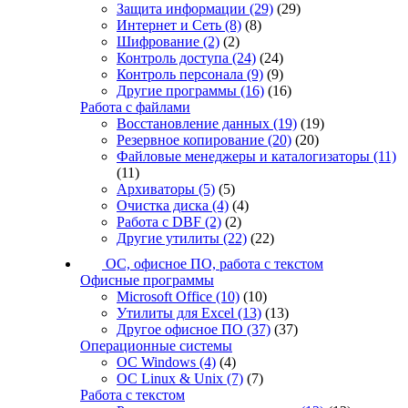
Защита информации
(29)
(29)
Интернет и Сеть
(8)
(8)
Шифрование
(2)
(2)
Контроль доступа
(24)
(24)
Контроль персонала
(9)
(9)
Другие программы
(16)
(16)
Работа с файлами
Восстановление данных
(19)
(19)
Резервное копирование
(20)
(20)
Файловые менеджеры и каталогизаторы
(11)
(11)
Архиваторы
(5)
(5)
Очистка диска
(4)
(4)
Работа с DBF
(2)
(2)
Другие утилиты
(22)
(22)
ОС, офисное ПО, работа с текстом
Офисные программы
Microsoft Office
(10)
(10)
Утилиты для Excel
(13)
(13)
Другое офисное ПО
(37)
(37)
Операционные системы
ОС Windows
(4)
(4)
ОС Linux & Unix
(7)
(7)
Работа с текстом