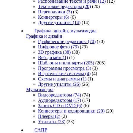
Распознавание текста и речи
(12)
(12)
Текстовые редакторы
(20)
(20)
Переводчики
(3)
(3)
Конвертеры
(6)
(6)
Другие утилиты
(14)
(14)
Графика, дизайн, мультимедиа
Графика и дизайн
Графические редакторы
(70)
(70)
Цифровое фото
(79)
(79)
3D графика
(38)
(38)
Веб-дизайн
(1)
(1)
Шаблоны и клипарты
(205)
(205)
Программы просмотра
(3)
(3)
Издательские системы
(4)
(4)
Схемы и диаграммы
(1)
(1)
Другие утилиты
(26)
(26)
Мультимедиа
Видеоредакторы
(74)
(74)
Аудиоредакторы
(17)
(17)
Запись CD и DVD
(6)
(6)
Конвертеры и кодировщики
(20)
(20)
Плееры
(2)
(2)
Утилиты
(23)
(23)
САПР