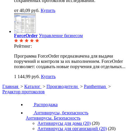
сохраненных протоколов исследований.
от 40,09 руб.
Купить
ForceOrder
Управление бизнесом
Рейтинг:
Программа ForceOrder предназначена для выдачи
поручений и контроля за их выполнением. ForceOrder
позволяет: создавать новые поручения для отдельных...
1 144,99 руб.
Купить
Главная
>
Каталог
>
Производители
>
Pantherman
>
Редактор протоколов
Распродажа
Антивирусы, безопасность
Антивирусы. Безопасность
Антивирусы для дома
(20)
(20)
Антивирусы для организаций
(20)
(20)