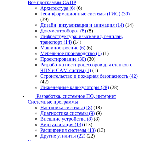
Все программы САПР
Архитектура
(6)
(6)
Геоинформационные системы (ГИС)
(39)
(39)
Дизайн, визуализация и анимация
(14)
(14)
Документооборот
(8)
(8)
Инфраструктура: изыскания, генплан,
транспорт
(14)
(14)
Машиностроение
(6)
(6)
Мебельное производство
(1)
(1)
Проектирование
(30)
(30)
Разработка постпроцессоров для станков с
ЧПУ и CAM-систем
(1)
(1)
Строительство и пожарная безопасность
(42)
(42)
Инженерные калькуляторы
(28)
(28)
Разработка, системное ПО, интернет
Системные программы
Настройка системы
(18)
(18)
Диагностика системы
(9)
(9)
Внешние устройства
(8)
(8)
Виртуализация
(13)
(13)
Расширения системы
(13)
(13)
Другие утилиты
(22)
(22)