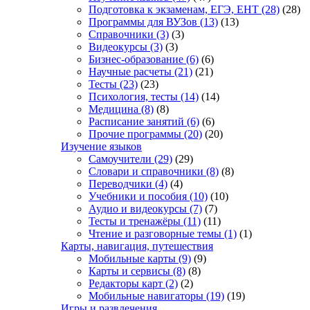
Подготовка к экзаменам, ЕГЭ, ЕНТ
(28)
(28)
Программы для ВУЗов
(13)
(13)
Справочники
(3)
(3)
Видеокурсы
(3)
(3)
Бизнес-образование
(6)
(6)
Научные расчеты
(21)
(21)
Тесты
(23)
(23)
Психология, тесты
(14)
(14)
Медицина
(8)
(8)
Расписание занятий
(6)
(6)
Прочие программы
(20)
(20)
Изучение языков
Самоучители
(29)
(29)
Словари и справочники
(8)
(8)
Переводчики
(4)
(4)
Учебники и пособия
(10)
(10)
Аудио и видеокурсы
(7)
(7)
Тесты и тренажёры
(11)
(11)
Чтение и разговорные темы
(1)
(1)
Карты, навигация, путешествия
Мобильные карты
(9)
(9)
Карты и сервисы
(8)
(8)
Редакторы карт
(2)
(2)
Мобильные навигаторы
(19)
(19)
Игры и развлечения