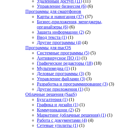
Удаленный доступ
(11)
(11)
Управление бизнесом
(6)
(6)
Программы для смартфонов
Карты и навигация
(37)
(37)
Бизнес-приложения, менеджеры,
органайзеры
(6)
(6)
Защита информации
(2)
(2)
Ввод текста
(1)
(1)
Другие программы
(4)
(4)
Программы для macOS
Системные программы
(5)
(5)
Антивирусное ПО
(1)
(1)
Графические редакторы
(18)
(18)
Мультимедиа
(1)
(1)
Деловые программы
(3)
(3)
Управление файлами
(3)
(3)
Разработка и программирование
(3)
(3)
Другие приложения
(1)
(1)
Облачные решения (SaaS)
Бухгалтерия
(1)
(1)
Графика и дизайн
(1)
(1)
Коммуникации
(2)
(2)
Маркетинг (облачные решения)
(1)
(1)
Работа с документами
(4)
(4)
Сетевые утилиты
(1)
(1)