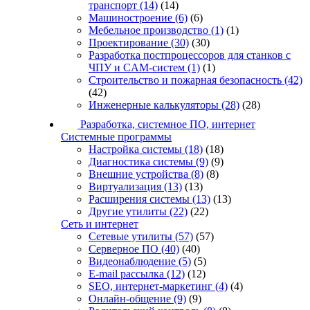
транспорт
(14)
(14)
Машиностроение
(6)
(6)
Мебельное производство
(1)
(1)
Проектирование
(30)
(30)
Разработка постпроцессоров для станков с
ЧПУ и CAM-систем
(1)
(1)
Строительство и пожарная безопасность
(42)
(42)
Инженерные калькуляторы
(28)
(28)
Разработка, системное ПО, интернет
Системные программы
Настройка системы
(18)
(18)
Диагностика системы
(9)
(9)
Внешние устройства
(8)
(8)
Виртуализация
(13)
(13)
Расширения системы
(13)
(13)
Другие утилиты
(22)
(22)
Сеть и интернет
Сетевые утилиты
(57)
(57)
Серверное ПО
(40)
(40)
Видеонаблюдение
(5)
(5)
E-mail рассылка
(12)
(12)
SEO, интернет-маркетинг
(4)
(4)
Онлайн-общение
(9)
(9)