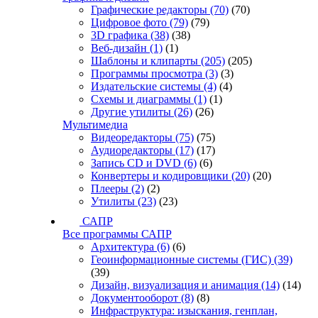
Графические редакторы
(70)
(70)
Цифровое фото
(79)
(79)
3D графика
(38)
(38)
Веб-дизайн
(1)
(1)
Шаблоны и клипарты
(205)
(205)
Программы просмотра
(3)
(3)
Издательские системы
(4)
(4)
Схемы и диаграммы
(1)
(1)
Другие утилиты
(26)
(26)
Мультимедиа
Видеоредакторы
(75)
(75)
Аудиоредакторы
(17)
(17)
Запись CD и DVD
(6)
(6)
Конвертеры и кодировщики
(20)
(20)
Плееры
(2)
(2)
Утилиты
(23)
(23)
САПР
Все программы САПР
Архитектура
(6)
(6)
Геоинформационные системы (ГИС)
(39)
(39)
Дизайн, визуализация и анимация
(14)
(14)
Документооборот
(8)
(8)
Инфраструктура: изыскания, генплан,