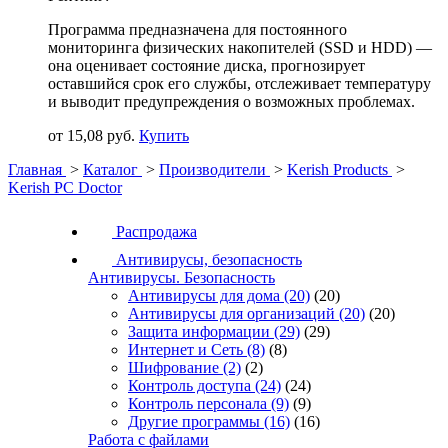
Программа предназначена для постоянного
мониторинга физических накопителей (SSD и HDD) —
она оценивает состояние диска, прогнозирует
оставшийся срок его службы, отслеживает температуру
и выводит предупреждения о возможных проблемах.
от 15,08 руб.
Купить
Главная
>
Каталог
>
Производители
>
Kerish Products
>
Kerish PC Doctor
Распродажа
Антивирусы, безопасность
Антивирусы. Безопасность
Антивирусы для дома
(20)
(20)
Антивирусы для организаций
(20)
(20)
Защита информации
(29)
(29)
Интернет и Сеть
(8)
(8)
Шифрование
(2)
(2)
Контроль доступа
(24)
(24)
Контроль персонала
(9)
(9)
Другие программы
(16)
(16)
Работа с файлами