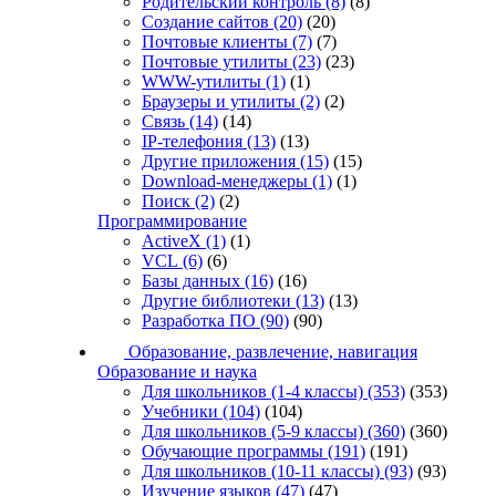
Родительский контроль
(8)
(8)
Создание сайтов
(20)
(20)
Почтовые клиенты
(7)
(7)
Почтовые утилиты
(23)
(23)
WWW-утилиты
(1)
(1)
Браузеры и утилиты
(2)
(2)
Связь
(14)
(14)
IP-телефония
(13)
(13)
Другие приложения
(15)
(15)
Download-менеджеры
(1)
(1)
Поиск
(2)
(2)
Программирование
ActiveX
(1)
(1)
VCL
(6)
(6)
Базы данных
(16)
(16)
Другие библиотеки
(13)
(13)
Разработка ПО
(90)
(90)
Образование, развлечение, навигация
Образование и наука
Для школьников (1-4 классы)
(353)
(353)
Учебники
(104)
(104)
Для школьников (5-9 классы)
(360)
(360)
Обучающие программы
(191)
(191)
Для школьников (10-11 классы)
(93)
(93)
Изучение языков
(47)
(47)