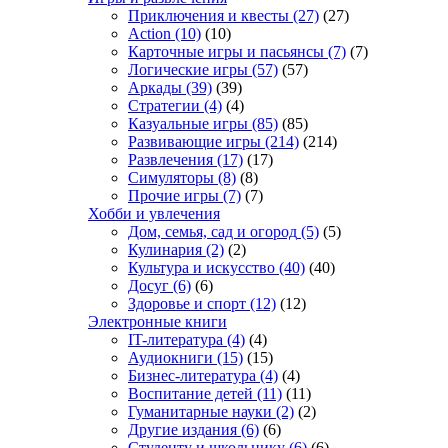
Приключения и квесты
(27)
(27)
Action
(10)
(10)
Карточные игры и пасьянсы
(7)
(7)
Логические игры
(57)
(57)
Аркады
(39)
(39)
Стратегии
(4)
(4)
Казуальные игры
(85)
(85)
Развивающие игры
(214)
(214)
Развлечения
(17)
(17)
Симуляторы
(8)
(8)
Прочие игры
(7)
(7)
Хобби и увлечения
Дом, семья, сад и огород
(5)
(5)
Кулинария
(2)
(2)
Культура и искусство
(40)
(40)
Досуг
(6)
(6)
Здоровье и спорт
(12)
(12)
Электронные книги
IT-литература
(4)
(4)
Аудиокниги
(15)
(15)
Бизнес-литература
(4)
(4)
Воспитание детей
(11)
(11)
Гуманитарные науки
(2)
(2)
Другие издания
(6)
(6)
Студенту и школьнику
(6)
(6)