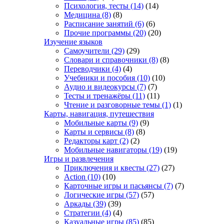
Психология, тесты
(14)
(14)
Медицина
(8)
(8)
Расписание занятий
(6)
(6)
Прочие программы
(20)
(20)
Изучение языков
Самоучители
(29)
(29)
Словари и справочники
(8)
(8)
Переводчики
(4)
(4)
Учебники и пособия
(10)
(10)
Аудио и видеокурсы
(7)
(7)
Тесты и тренажёры
(11)
(11)
Чтение и разговорные темы
(1)
(1)
Карты, навигация, путешествия
Мобильные карты
(9)
(9)
Карты и сервисы
(8)
(8)
Редакторы карт
(2)
(2)
Мобильные навигаторы
(19)
(19)
Игры и развлечения
Приключения и квесты
(27)
(27)
Action
(10)
(10)
Карточные игры и пасьянсы
(7)
(7)
Логические игры
(57)
(57)
Аркады
(39)
(39)
Стратегии
(4)
(4)
Казуальные игры
(85)
(85)