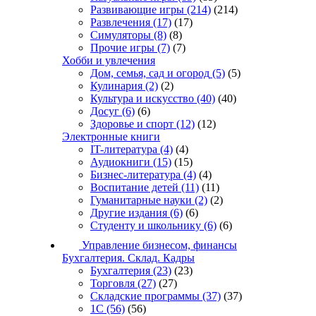
Развивающие игры
(214)
(214)
Развлечения
(17)
(17)
Симуляторы
(8)
(8)
Прочие игры
(7)
(7)
Хобби и увлечения
Дом, семья, сад и огород
(5)
(5)
Кулинария
(2)
(2)
Культура и искусство
(40)
(40)
Досуг
(6)
(6)
Здоровье и спорт
(12)
(12)
Электронные книги
IT-литература
(4)
(4)
Аудиокниги
(15)
(15)
Бизнес-литература
(4)
(4)
Воспитание детей
(11)
(11)
Гуманитарные науки
(2)
(2)
Другие издания
(6)
(6)
Студенту и школьнику
(6)
(6)
Управление бизнесом, финансы
Бухгалтерия. Склад. Кадры
Бухгалтерия
(23)
(23)
Торговля
(27)
(27)
Складские программы
(37)
(37)
1С
(56)
(56)