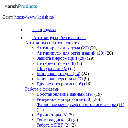
Сайт:
https://www.kerish.ru/
Распродажа
Антивирусы, безопасность
Антивирусы. Безопасность
Антивирусы для дома
(20)
(20)
Антивирусы для организаций
(20)
(20)
Защита информации
(29)
(29)
Интернет и Сеть
(8)
(8)
Шифрование
(2)
(2)
Контроль доступа
(24)
(24)
Контроль персонала
(9)
(9)
Другие программы
(16)
(16)
Работа с файлами
Восстановление данных
(19)
(19)
Резервное копирование
(20)
(20)
Файловые менеджеры и каталогизаторы
(11)
(11)
Архиваторы
(5)
(5)
Очистка диска
(4)
(4)
Работа с DBF
(2)
(2)