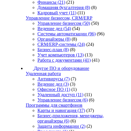
Финансы
(21)
(21)
Домашняя бухгалтерия
(8)
(8)
Кадровый учет
(11)
(11)
Управление бизнесом, CRM/ERP
Управление бизнесом
(50)
(50)
Ведение дел
(54)
(54)
Системы автоматизации
(96)
(96)
Органайзеры
(8)
(8)
CRM/ERP-системы
(24)
(24)
Бизнес-план
(8)
(8)
Учет компьютеров
(13)
(13)
Работа с документами
(41)
(41)
Другое ПО и оборудование
Удаленная работа
Антивирусы
(7)
(7)
Ведение дел
(3)
(3)
Офисное ПО
(1)
(1)
Удаленный доступ
(11)
(11)
Управление бизнесом
(6)
(6)
Программы для смартфонов
Карты и навигация
(37)
(37)
Бизнес-приложения, менеджеры,
органайзеры
(6)
(6)
Защита информации
(2)
(2)