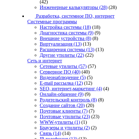
(42)
Инженерные калькуляторы
(28)
(28)
Разработка, системное ПО, интернет
Системные программы
Настройка системы
(18)
(18)
Диагностика системы
(9)
(9)
Внешние устройства
(8)
(8)
Виртуализация
(13)
(13)
Расширения системы
(13)
(13)
Другие утилиты
(22)
(22)
Сеть и интернет
Сетевые утилиты
(57)
(57)
Серверное ПО
(40)
(40)
Видеонаблюдение
(5)
(5)
E-mail рассылка
(12)
(12)
SEO, интернет-маркетинг
(4)
(4)
Онлайн-общение
(9)
(9)
Родительский контроль
(8)
(8)
Создание сайтов
(20)
(20)
Почтовые клиенты
(7)
(7)
Почтовые утилиты
(23)
(23)
WWW-утилиты
(1)
(1)
Браузеры и утилиты
(2)
(2)
Связь
(14)
(14)
IP-телефония
(13)
(13)