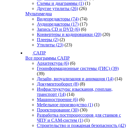
Схемы и диаграммы
(1)
(1)
Другие утилиты
(26)
(26)
Мультимедиа
Видеоредакторы
(74)
(74)
Аудиоредакторы
(17)
(17)
Запись CD и DVD
(6)
(6)
Конвертеры и кодировщики
(20)
(20)
Плееры
(2)
(2)
Утилиты
(23)
(23)
САПР
Все программы САПР
Архитектура
(6)
(6)
Геоинформационные системы (ГИС)
(39)
(39)
Дизайн, визуализация и анимация
(14)
(14)
Документооборот
(8)
(8)
Инфраструктура: изыскания, генплан,
транспорт
(14)
(14)
Машиностроение
(6)
(6)
Мебельное производство
(1)
(1)
Проектирование
(30)
(30)
Разработка постпроцессоров для станков с
ЧПУ и CAM-систем
(1)
(1)
Строительство и пожарная безопасность
(42)