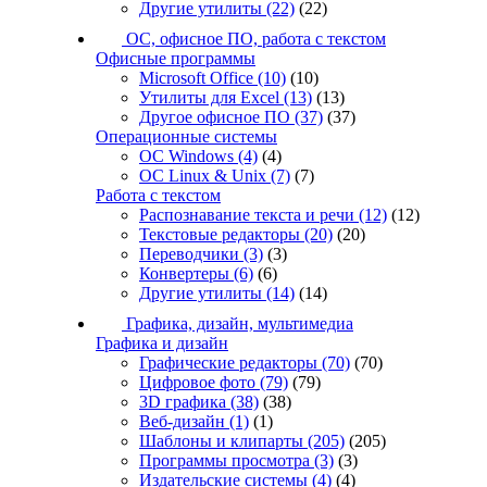
Другие утилиты
(22)
(22)
ОС, офисное ПО, работа с текстом
Офисные программы
Microsoft Office
(10)
(10)
Утилиты для Excel
(13)
(13)
Другое офисное ПО
(37)
(37)
Операционные системы
ОС Windows
(4)
(4)
ОС Linux & Unix
(7)
(7)
Работа с текстом
Распознавание текста и речи
(12)
(12)
Текстовые редакторы
(20)
(20)
Переводчики
(3)
(3)
Конвертеры
(6)
(6)
Другие утилиты
(14)
(14)
Графика, дизайн, мультимедиа
Графика и дизайн
Графические редакторы
(70)
(70)
Цифровое фото
(79)
(79)
3D графика
(38)
(38)
Веб-дизайн
(1)
(1)
Шаблоны и клипарты
(205)
(205)
Программы просмотра
(3)
(3)
Издательские системы
(4)
(4)