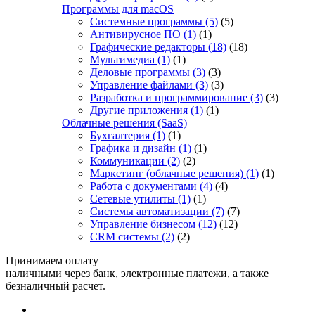
Программы для macOS
Системные программы
(5)
(5)
Антивирусное ПО
(1)
(1)
Графические редакторы
(18)
(18)
Мультимедиа
(1)
(1)
Деловые программы
(3)
(3)
Управление файлами
(3)
(3)
Разработка и программирование
(3)
(3)
Другие приложения
(1)
(1)
Облачные решения (SaaS)
Бухгалтерия
(1)
(1)
Графика и дизайн
(1)
(1)
Коммуникации
(2)
(2)
Маркетинг (облачные решения)
(1)
(1)
Работа с документами
(4)
(4)
Сетевые утилиты
(1)
(1)
Системы автоматизации
(7)
(7)
Управление бизнесом
(12)
(12)
CRM системы
(2)
(2)
Принимаем оплату
наличными через банк, электронные платежи, а также
безналичный расчет.