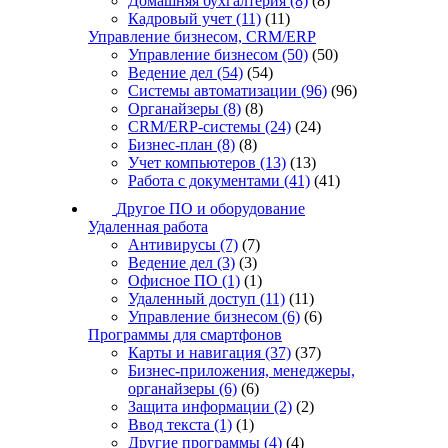
Домашняя бухгалтерия
(8)
(8)
Кадровый учет
(11)
(11)
Управление бизнесом, CRM/ERP
Управление бизнесом
(50)
(50)
Ведение дел
(54)
(54)
Системы автоматизации
(96)
(96)
Органайзеры
(8)
(8)
CRM/ERP-системы
(24)
(24)
Бизнес-план
(8)
(8)
Учет компьютеров
(13)
(13)
Работа с документами
(41)
(41)
Другое ПО и оборудование
Удаленная работа
Антивирусы
(7)
(7)
Ведение дел
(3)
(3)
Офисное ПО
(1)
(1)
Удаленный доступ
(11)
(11)
Управление бизнесом
(6)
(6)
Программы для смартфонов
Карты и навигация
(37)
(37)
Бизнес-приложения, менеджеры,
органайзеры
(6)
(6)
Защита информации
(2)
(2)
Ввод текста
(1)
(1)
Другие программы
(4)
(4)