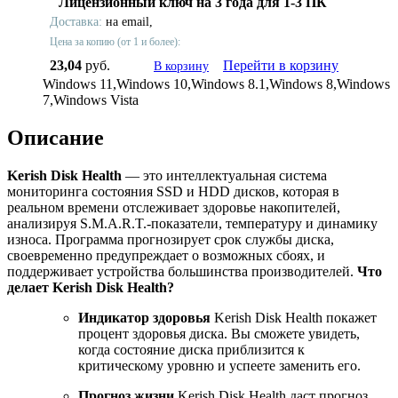
Лицензионный ключ на 3 года для 1-3 ПК
Доставка:
на email,
Цена за копию (от 1 и более):
23,04
руб.
Перейти в корзину
В корзину
Windows 11,Windows 10,Windows 8.1,Windows 8,Windows
7,Windows Vista
Описание
Kerish Disk Health
— это интеллектуальная система
мониторинга состояния SSD и HDD дисков, которая в
реальном времени отслеживает здоровье накопителей,
анализируя S.M.A.R.T.-показатели, температуру и динамику
износа. Программа прогнозирует срок службы диска,
своевременно предупреждает о возможных сбоях, и
поддерживает устройства большинства производителей.
Что
делает Kerish Disk Health?
Индикатор здоровья
Kerish Disk Health покажет
процент здоровья диска. Вы сможете увидеть,
когда состояние диска приблизится к
критическому уровню и успеете заменить его.
Прогноз жизни
Kerish Disk Health даст прогноз