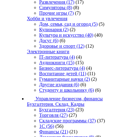
Развлечения
(17)
(17)
Симуляторы
(8)
(8)
Прочие игры
(7)
(7)
Хобби и увлечения
Дом, семья, сад и огород
(5)
(5)
Кулинария
(2)
(2)
Культура и искусство
(40)
(40)
Досуг
(6)
(6)
Здоровье и спорт
(12)
(12)
Электронные книги
IT-литература
(4)
(4)
Аудиокниги
(15)
(15)
Бизнес-литература
(4)
(4)
Воспитание детей
(11)
(11)
Гуманитарные науки
(2)
(2)
Другие издания
(6)
(6)
Студенту и школьнику
(6)
(6)
Управление бизнесом, финансы
Бухгалтерия. Склад. Кадры
Бухгалтерия
(23)
(23)
Торговля
(27)
(27)
Складские программы
(37)
(37)
1С
(56)
(56)
Финансы
(21)
(21)