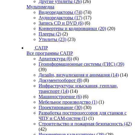
Другие утилиты
(26)
(26)
Мультимедиа
Видеоредакторы
(74)
(74)
Аудиоредакторы
(17)
(17)
Запись CD и DVD
(6)
(6)
Конвертеры и кодировщики
(20)
(20)
Плееры
(2)
(2)
Утилиты
(23)
(23)
САПР
Все программы САПР
Архитектура
(6)
(6)
Геоинформационные системы (ГИС)
(39)
(39)
Дизайн, визуализация и анимация
(14)
(14)
Документооборот
(8)
(8)
Инфраструктура: изыскания, генплан,
транспорт
(14)
(14)
Машиностроение
(6)
(6)
Мебельное производство
(1)
(1)
Проектирование
(30)
(30)
Разработка постпроцессоров для станков с
ЧПУ и CAM-систем
(1)
(1)
Строительство и пожарная безопасность
(42)
(42)
Инженерные калькуляторы
(28)
(28)