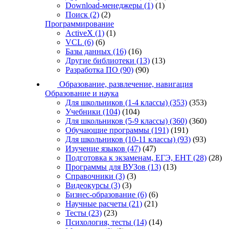
Download-менеджеры
(1)
(1)
Поиск
(2)
(2)
Программирование
ActiveX
(1)
(1)
VCL
(6)
(6)
Базы данных
(16)
(16)
Другие библиотеки
(13)
(13)
Разработка ПО
(90)
(90)
Образование, развлечение, навигация
Образование и наука
Для школьников (1-4 классы)
(353)
(353)
Учебники
(104)
(104)
Для школьников (5-9 классы)
(360)
(360)
Обучающие программы
(191)
(191)
Для школьников (10-11 классы)
(93)
(93)
Изучение языков
(47)
(47)
Подготовка к экзаменам, ЕГЭ, ЕНТ
(28)
(28)
Программы для ВУЗов
(13)
(13)
Справочники
(3)
(3)
Видеокурсы
(3)
(3)
Бизнес-образование
(6)
(6)
Научные расчеты
(21)
(21)
Тесты
(23)
(23)
Психология, тесты
(14)
(14)