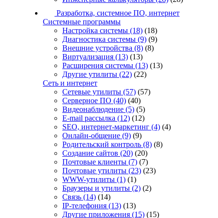
Разработка, системное ПО, интернет
Системные программы
Настройка системы
(18)
(18)
Диагностика системы
(9)
(9)
Внешние устройства
(8)
(8)
Виртуализация
(13)
(13)
Расширения системы
(13)
(13)
Другие утилиты
(22)
(22)
Сеть и интернет
Сетевые утилиты
(57)
(57)
Серверное ПО
(40)
(40)
Видеонаблюдение
(5)
(5)
E-mail рассылка
(12)
(12)
SEO, интернет-маркетинг
(4)
(4)
Онлайн-общение
(9)
(9)
Родительский контроль
(8)
(8)
Создание сайтов
(20)
(20)
Почтовые клиенты
(7)
(7)
Почтовые утилиты
(23)
(23)
WWW-утилиты
(1)
(1)
Браузеры и утилиты
(2)
(2)
Связь
(14)
(14)
IP-телефония
(13)
(13)
Другие приложения
(15)
(15)