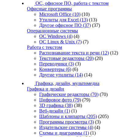
ОС, офисное ПО, работа с текстом
Офисные программы
Microsoft Office
(10)
(10)
Утилиты для Excel
(13)
(13)
Другое офисное ПО
(37)
(37)
Операционные системы
ОС Windows
(4)
(4)
ОС Linux & Unix
(7)
(7)
Работа с текстом
Распознавание текста и речи
(12)
(12)
Текстовые редакторы
(20)
(20)
Переводчики
(3)
(3)
Конвертеры
(6)
(6)
Другие утилиты
(14)
(14)
Графика, дизайн, мультимедиа
Графика и дизайн
Графические редакторы
(70)
(70)
Цифровое фото
(79)
(79)
3D графика
(38)
(38)
Веб-дизайн
(1)
(1)
Шаблоны и клипарты
(205)
(205)
Программы просмотра
(3)
(3)
Издательские системы
(4)
(4)
Схемы и диаграммы
(1)
(1)