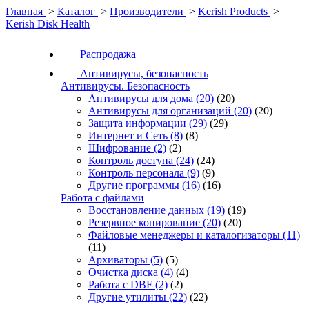
Главная
>
Каталог
>
Производители
>
Kerish Products
>
Kerish Disk Health
Распродажа
Антивирусы, безопасность
Антивирусы. Безопасность
Антивирусы для дома
(20)
(20)
Антивирусы для организаций
(20)
(20)
Защита информации
(29)
(29)
Интернет и Сеть
(8)
(8)
Шифрование
(2)
(2)
Контроль доступа
(24)
(24)
Контроль персонала
(9)
(9)
Другие программы
(16)
(16)
Работа с файлами
Восстановление данных
(19)
(19)
Резервное копирование
(20)
(20)
Файловые менеджеры и каталогизаторы
(11)
(11)
Архиваторы
(5)
(5)
Очистка диска
(4)
(4)
Работа с DBF
(2)
(2)
Другие утилиты
(22)
(22)