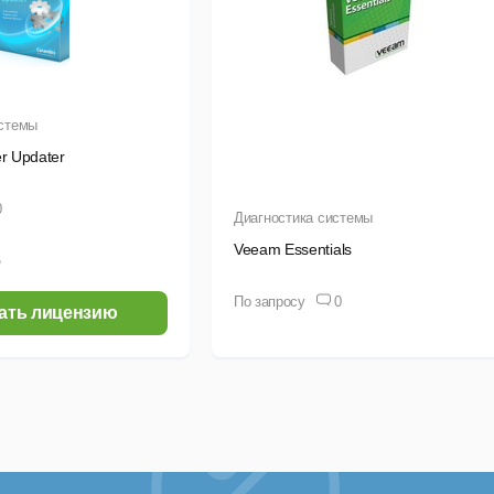
истемы
r Updater
0
Диагностика системы
Veeam Essentials
.
По запросу
0
ать лицензию