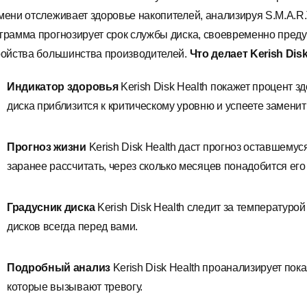
мени отслеживает здоровье накопителей, анализируя S.M.A.R.T
грамма прогнозирует срок службы диска, своевременно преду
ройства большинства производителей.
Что делает Kerish Disk
Индикатор здоровья
Kerish Disk Health покажет процент з
диска приблизится к критическому уровню и успеете заменить
Прогноз жизни
Kerish Disk Health даст прогноз оставшемус
заранее рассчитать, через сколько месяцев понадобится его
Градусник диска
Kerish Disk Health следит за температуро
дисков всегда перед вами.
Подробный анализ
Kerish Disk Health проанализирует пок
которые вызывают тревогу.