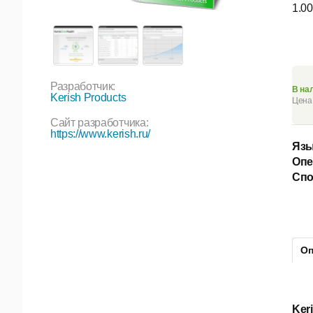
1.00
Разработчик:
В на
Kerish Products
Цена 
Сайт разработчика:
https://www.kerish.ru/
Язы
Опе
Спо
Оп
Ker