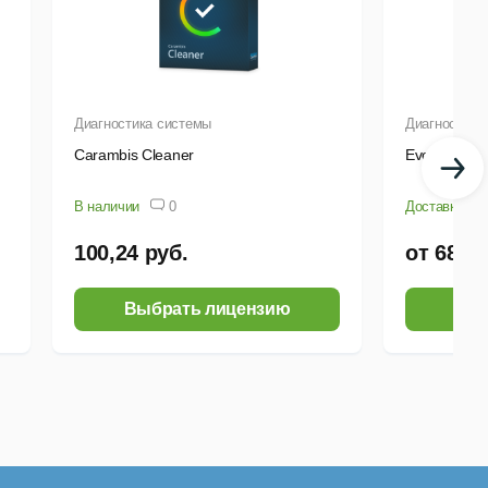
Диагностика системы
Диагностика
Carambis Cleaner
Event Log E
В наличии
0
Доставка от 
100,24 руб.
от 687,3
Выбрать лицензию
Выб