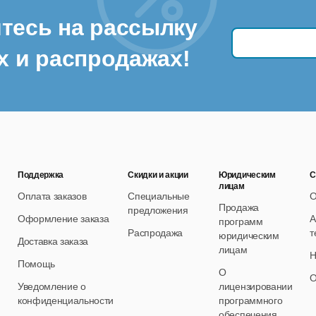
тесь на рассылку
х и распродажах!
Поддержка
Скидки и акции
Юридическим
С
лицам
Оплата заказов
Специальные
О
Продажа
предложения
Оформление заказа
А
программ
Распродажа
т
юридическим
Доставка заказа
лицам
Н
Помощь
О
О
Уведомление о
лицензировании
конфиденциальности
программного
обеспечения