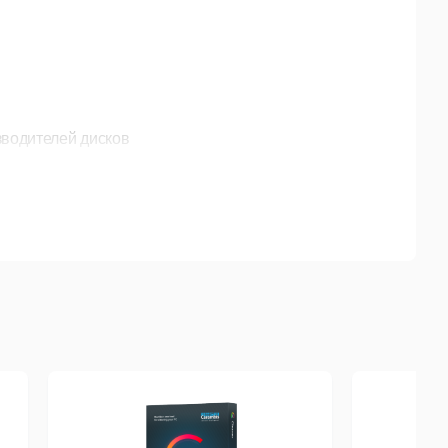
зводителей дисков
чётов
в
льном времени