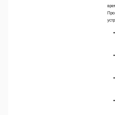
вре
Про
уст