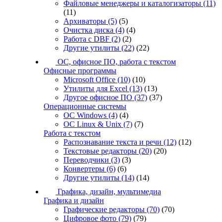
Файловые менеджеры и каталогизаторы
(11)
(11)
Архиваторы
(5)
(5)
Очистка диска
(4)
(4)
Работа с DBF
(2)
(2)
Другие утилиты
(22)
(22)
ОС, офисное ПО, работа с текстом
Офисные программы
Microsoft Office
(10)
(10)
Утилиты для Excel
(13)
(13)
Другое офисное ПО
(37)
(37)
Операционные системы
ОС Windows
(4)
(4)
ОС Linux & Unix
(7)
(7)
Работа с текстом
Распознавание текста и речи
(12)
(12)
Текстовые редакторы
(20)
(20)
Переводчики
(3)
(3)
Конвертеры
(6)
(6)
Другие утилиты
(14)
(14)
Графика, дизайн, мультимедиа
Графика и дизайн
Графические редакторы
(70)
(70)
Цифровое фото
(79)
(79)