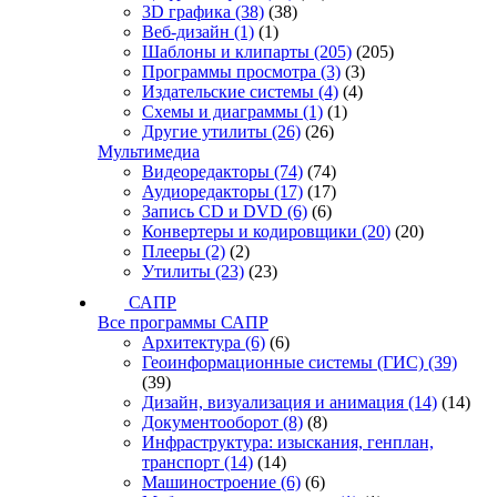
3D графика
(38)
(38)
Веб-дизайн
(1)
(1)
Шаблоны и клипарты
(205)
(205)
Программы просмотра
(3)
(3)
Издательские системы
(4)
(4)
Схемы и диаграммы
(1)
(1)
Другие утилиты
(26)
(26)
Мультимедиа
Видеоредакторы
(74)
(74)
Аудиоредакторы
(17)
(17)
Запись CD и DVD
(6)
(6)
Конвертеры и кодировщики
(20)
(20)
Плееры
(2)
(2)
Утилиты
(23)
(23)
САПР
Все программы САПР
Архитектура
(6)
(6)
Геоинформационные системы (ГИС)
(39)
(39)
Дизайн, визуализация и анимация
(14)
(14)
Документооборот
(8)
(8)
Инфраструктура: изыскания, генплан,
транспорт
(14)
(14)
Машиностроение
(6)
(6)