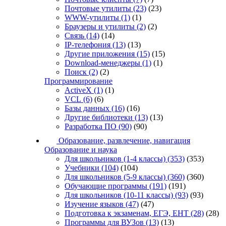
Почтовые утилиты
(23)
(23)
WWW-утилиты
(1)
(1)
Браузеры и утилиты
(2)
(2)
Связь
(14)
(14)
IP-телефония
(13)
(13)
Другие приложения
(15)
(15)
Download-менеджеры
(1)
(1)
Поиск
(2)
(2)
Программирование
ActiveX
(1)
(1)
VCL
(6)
(6)
Базы данных
(16)
(16)
Другие библиотеки
(13)
(13)
Разработка ПО
(90)
(90)
Образование, развлечение, навигация
Образование и наука
Для школьников (1-4 классы)
(353)
(353)
Учебники
(104)
(104)
Для школьников (5-9 классы)
(360)
(360)
Обучающие программы
(191)
(191)
Для школьников (10-11 классы)
(93)
(93)
Изучение языков
(47)
(47)
Подготовка к экзаменам, ЕГЭ, ЕНТ
(28)
(28)
Программы для ВУЗов
(13)
(13)