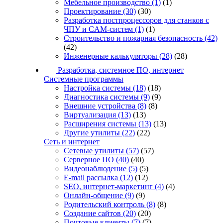
Мебельное производство
(1)
(1)
Проектирование
(30)
(30)
Разработка постпроцессоров для станков с
ЧПУ и CAM-систем
(1)
(1)
Строительство и пожарная безопасность
(42)
(42)
Инженерные калькуляторы
(28)
(28)
Разработка, системное ПО, интернет
Системные программы
Настройка системы
(18)
(18)
Диагностика системы
(9)
(9)
Внешние устройства
(8)
(8)
Виртуализация
(13)
(13)
Расширения системы
(13)
(13)
Другие утилиты
(22)
(22)
Сеть и интернет
Сетевые утилиты
(57)
(57)
Серверное ПО
(40)
(40)
Видеонаблюдение
(5)
(5)
E-mail рассылка
(12)
(12)
SEO, интернет-маркетинг
(4)
(4)
Онлайн-общение
(9)
(9)
Родительский контроль
(8)
(8)
Создание сайтов
(20)
(20)
Почтовые клиенты
(7)
(7)