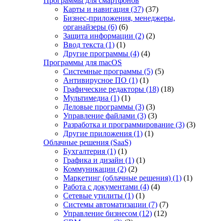
Программы для смартфонов
Карты и навигация
(37)
(37)
Бизнес-приложения, менеджеры,
органайзеры
(6)
(6)
Защита информации
(2)
(2)
Ввод текста
(1)
(1)
Другие программы
(4)
(4)
Программы для macOS
Системные программы
(5)
(5)
Антивирусное ПО
(1)
(1)
Графические редакторы
(18)
(18)
Мультимедиа
(1)
(1)
Деловые программы
(3)
(3)
Управление файлами
(3)
(3)
Разработка и программирование
(3)
(3)
Другие приложения
(1)
(1)
Облачные решения (SaaS)
Бухгалтерия
(1)
(1)
Графика и дизайн
(1)
(1)
Коммуникации
(2)
(2)
Маркетинг (облачные решения)
(1)
(1)
Работа с документами
(4)
(4)
Сетевые утилиты
(1)
(1)
Системы автоматизации
(7)
(7)
Управление бизнесом
(12)
(12)