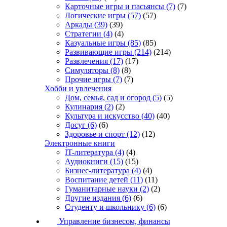
Карточные игры и пасьянсы
(7)
(7)
Логические игры
(57)
(57)
Аркады
(39)
(39)
Стратегии
(4)
(4)
Казуальные игры
(85)
(85)
Развивающие игры
(214)
(214)
Развлечения
(17)
(17)
Симуляторы
(8)
(8)
Прочие игры
(7)
(7)
Хобби и увлечения
Дом, семья, сад и огород
(5)
(5)
Кулинария
(2)
(2)
Культура и искусство
(40)
(40)
Досуг
(6)
(6)
Здоровье и спорт
(12)
(12)
Электронные книги
IT-литература
(4)
(4)
Аудиокниги
(15)
(15)
Бизнес-литература
(4)
(4)
Воспитание детей
(11)
(11)
Гуманитарные науки
(2)
(2)
Другие издания
(6)
(6)
Студенту и школьнику
(6)
(6)
Управление бизнесом, финансы