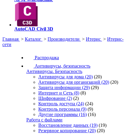
AutoCAD Civil 3D
Главная
>
Каталог
>
Производители
>
Итерис
>
Итерис-
сети
Распродажа
Антивирусы, безопасность
Антивирусы. Безопасность
Антивирусы для дома
(20)
(20)
Антивирусы для организаций
(20)
(20)
Защита информации
(29)
(29)
Интернет и Сеть
(8)
(8)
Шифрование
(2)
(2)
Контроль доступа
(24)
(24)
Контроль персонала
(9)
(9)
Другие программы
(16)
(16)
Работа с файлами
Восстановление данных
(19)
(19)
Резервное копирование
(20)
(20)