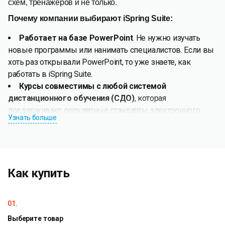
схем, тренажёров и не только.
Почему компании выбирают iSpring Suite:
Работает на базе PowerPoint
. Не нужно изучать
новые программы или нанимать специалистов. Если вы
хоть раз открывали PowerPoint, то уже знаете, как
работать в iSpring Suite.
Курсы совместимы с любой системой
дистанционного обучения (СДО)
, которая
поддерживает популярные стандарты электронного
Узнать больше
обучения: SCORM 1.2 и 2004, AICC, xAPI (Tin Can), HTML5 и
cmi5.
Интерактивные тесты
. Поддержка 14 типов
вопросов: от стандартного выбора из вариантов до
заданий с перетаскиванием элементов, построением
Как купить
последовательностей или выбором точки на
изображении.
01.
Детальные настройки
. Можно настроить начисление
баллов, время на прохождение теста, количество
Выберите товар