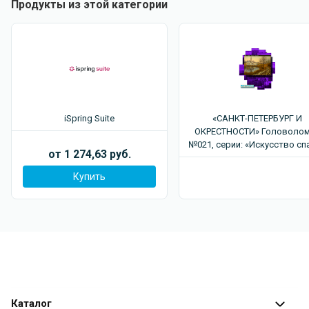
по электронной почте, в чате и по телефону. Для 83%
Продукты из этой категории
ваших вопросов находят решение в течение 2 часов.
iSpring Suite
«САНКТ-ПЕТЕРБУРГ И
ОКРЕСТНОСТИ» Головоло
№021, серии: «Искусство сп
от 1 274,63 руб.
Мир!»
Купить
Каталог