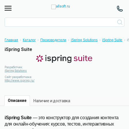
Главная
Каталог
Производители
iSpring Solutions
iSpring Suite
i
iSpring Suite
Разработчик:
iSpring Solutions
Сайт разработчика:
http://www.ispring.ru/
Описание
Наличие и доставка
iSpring Suite
— это конструктор для создания контента
для онлайн-обучения: курсов, тестов, интерактивных