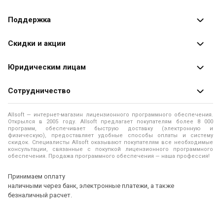
Каталог программ
Поддержка
Разработчики
Оплата заказов
Скидки и акции
Оформление заказа
Специальные
предложения
Юридическим лицам
Доставка заказа
Распродажа
Продажа программ юридическим лицам
Сотрудничество
Помощь
О лицензировании программного обеспечения
Уведомление о конфиденциальности
О магазине
Allsoft — интернет-магазин лицензионного программного обеспечения.
Программы для компьютера
Открылся в 2005 году. Allsoft предлагает покупателям более 8 000
Правила продажи
Адреса и телефоны
программ, обеспечивает быструю доставку (электронную и
физическую), предоставляет удобные способы оплаты и систему
Контакты
Политика использования файлов Cookie
скидок. Специалисты Allsoft оказывают покупателям все необходимые
Новости
консультации, связанные с покупкой лицензионного программного
обеспечения. Продажа программного обеспечения — наша профессия!
Отзывы о нас
Принимаем оплату
наличными через банк, электронные платежи, а также
безналичный расчет.