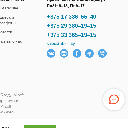
Время работы контакт-центра:
Пн-Чт 9–18; Пт 9–17
 магазине
+375 17 336–55–40
дреса и
елефоны
+375 29 380–19–15
овости
+375 33 365–19–15
тзывы о нас
sales@allsoft.by
году. Allsoft
ктронную и
llsoft
ионного
!
 целях