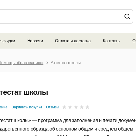
и скидки
Новости
Оплата и доставка
Контакты
О
Помощь образованию»
Аттестат школы
тестат школы
ание
Варианты покупки
Отзывы
тестат школы» — программа для заполнения и печати докуме
ударственного образца об основном общем и среднем общем