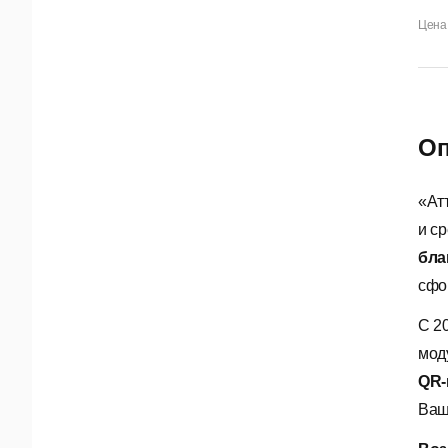
Цена 
Оп
«Ат
и с
бла
сфо
С 2
мод
QR-
Ваш