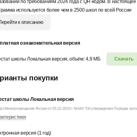
азовании по требованиям 2024 года с QR-кодом. В настоящее
грамма используется более чем в 2500 школ по всей России
Перейти к описанию
платная ознакомительная версия
естат школы Локальная версия, объём: 4,9 МБ
Скачать
рианты покупки
естат школы Локальная версия
аз Минпросвещения России от 05.10.2020 г. №546 "Об утверждении Порядка заполн
актеристики
ктронная версия (1 год)