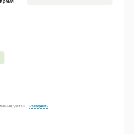
 время
ения, учета и ...
Развернуть