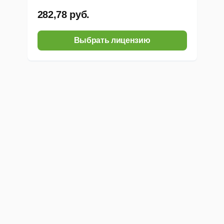
282,78 руб.
Установка
пароля
на вход в программу.
Выбрать лицензию
Возможности автоматической отправки базы данных разрабо
Возможность копирования базы данных
на флеш
, восстан
переноса информации на другой компьютер.
Функция перехода на новую базу данных с нового учебного г