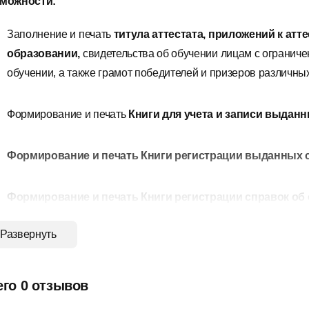
можности:
Заполнение и печать
титула аттестата,
приложений
к
атт
образовании,
свидетельства об обучении
лицам с огранич
обучении
, а также
грамот победителей и призеров
различных
Формирование и печать
Книги для учета и записи выданн
Формирование и печать Книги регистрации выданных 
Формирование и печать Книги регистрации справок об 
Развернуть
Ввод и импорт
из
MS
Excel
справочников, в том числе спи
Ввод учебного плана
(перечня предметов) в нужном поряд
его 0 отзывов