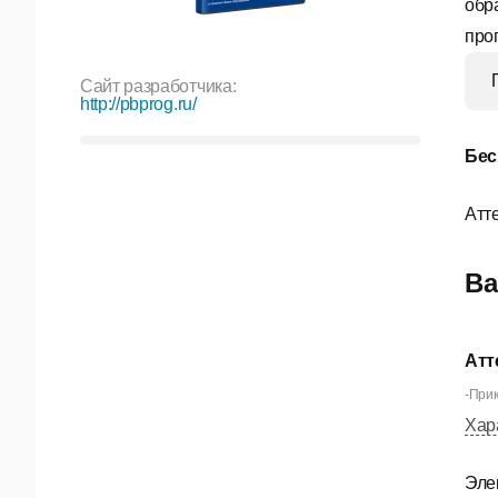
обр
про
Сайт разработчика:
http://pbprog.ru/
Бес
Атт
Ва
Атт
-Прик
Хар
Эле