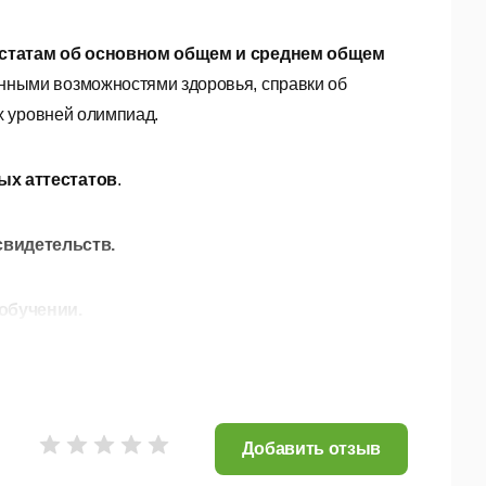
естатам об основном общем и среднем общем
енными возможностями здоровья,
справки об
 уровней олимпиад.
ых аттестатов
.
свидетельств.
обучении.
сков учащихся по классам.
ке, копирование.
Добавить отзыв