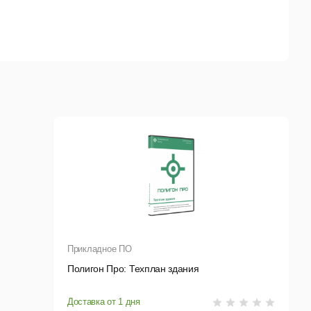
ельных сведений по учащимся.
, «Гознак» Пермь, ООО «Знак» Москва, ОАО «КТ»,
нформ» г. Всеволжск, ООО «ББС»,
Прикладное ПО
х форм
документов в
MS
Word и OO Writer.
Полигон Про: Техплан здания
томатического обновления
.
Доставка от 1 дня