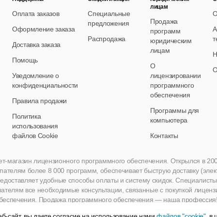
лицам
Оплата заказов
Специальные
О
Продажа
предложения
Оформление заказа
А
программ
Распродажа
т
юридическим
Доставка заказа
лицам
Н
Помощь
О
О
Уведомление о
лицензировании
конфиденциальности
программного
обеспечения
Правила продажи
Программы для
Политика
компьютера
использования
файлов Cookie
Контакты
нет-магазин лицензионного программного обеспечения. Открылся в 2005 
пателям более 8 000 программ, обеспечивает быструю доставку (эле
едоставляет удобные способы оплаты и систему скидок. Специалисты A
пателям все необходимые консультации, связанные с покупкой лиценз
беспечения. Продажа программного обеспечения — наша профессия
б-сайт, вы даете согласие на использование нами
файлов "cookie"
, в