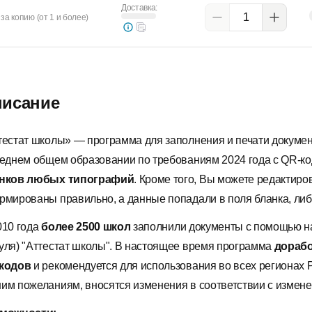
Доставка:
за копию (от 1 и более)
исание
тестат школы» — программа для заполнения и печати докуме
реднем общем образовании по требованиям 2024 года с QR-
нков любых типографий
. Кроме того, Вы можете редактир
рмированы правильно, а данные попадали в поля бланка, либо
010 года
более
2500 школ
заполнили документы с помощью н
уля) "Аттестат школы". В настоящее время программа
дорабо
кодов
и рекомендуется для использования во всех регионах 
им пожеланиям, вносятся изменения в соответствии с измене