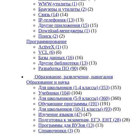
WWW-утилиты
(1)
(1)
Браузеры и утилиты
(2)
(2)
Связь
(14)
(14)
IP-телефония
(13)
(13)
Другие приложения
(15)
(15)
Download-менеджеры
(1)
(1)
Поиск
(2)
(2)
Программирование
ActiveX
(1)
(1)
VCL
(6)
(6)
Базы данных
(16)
(16)
Другие библиотеки
(13)
(13)
Разработка ПО
(90)
(90)
Образование, развлечение, навигация
Образование и наука
Для школьников (1-4 классы)
(353)
(353)
Учебники
(104)
(104)
Для школьников (5-9 классы)
(360)
(360)
Обучающие программы
(191)
(191)
Для школьников (10-11 классы)
(93)
(93)
Изучение языков
(47)
(47)
Подготовка к экзаменам, ЕГЭ, ЕНТ
(28)
(28)
Программы для ВУЗов
(13)
(13)
Справочники
(3)
(3)