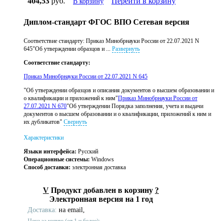
404,53
руб.
Перейти в корзину
В корзину
Диплом-стандарт ФГОС ВПО Сетевая версия
Соответствие стандарту: Приказ Минобрнауки России от 22.07.2021 N
645"Об утверждении образцов и ...
Развернуть
Соответствие стандарту:
Приказ Минобрнауки России от 22.07.2021 N 645
"Об утверждении образцов и описания документов о высшем образовании и
о квалификации и приложений к ним"
Приказ Минобрнауки России от
27.07.2021 N 670
"Об утверждении Порядка заполнения, учета и выдачи
документов о высшем образовании и о квалификации, приложений к ним и
их дубликатов"
Свернуть
Характеристики
Языки интерфейса:
Русский
Операционные системы:
Windows
Способ доставки:
электронная доставка
V
Продукт добавлен в корзину
?
Электронная версия на 1 год
Доставка:
на email,
Цена за копию (от 1 и более):