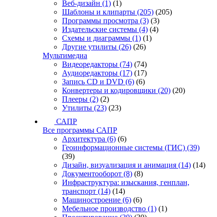
Веб-дизайн
(1)
(1)
Шаблоны и клипарты
(205)
(205)
Программы просмотра
(3)
(3)
Издательские системы
(4)
(4)
Схемы и диаграммы
(1)
(1)
Другие утилиты
(26)
(26)
Мультимедиа
Видеоредакторы
(74)
(74)
Аудиоредакторы
(17)
(17)
Запись CD и DVD
(6)
(6)
Конвертеры и кодировщики
(20)
(20)
Плееры
(2)
(2)
Утилиты
(23)
(23)
САПР
Все программы САПР
Архитектура
(6)
(6)
Геоинформационные системы (ГИС)
(39)
(39)
Дизайн, визуализация и анимация
(14)
(14)
Документооборот
(8)
(8)
Инфраструктура: изыскания, генплан,
транспорт
(14)
(14)
Машиностроение
(6)
(6)
Мебельное производство
(1)
(1)