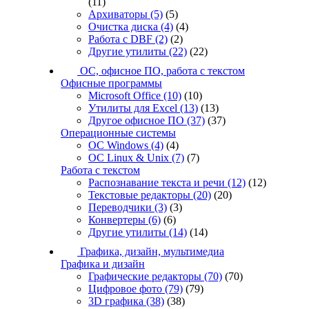
(11)
Архиваторы
(5)
(5)
Очистка диска
(4)
(4)
Работа с DBF
(2)
(2)
Другие утилиты
(22)
(22)
ОС, офисное ПО, работа с текстом
Офисные программы
Microsoft Office
(10)
(10)
Утилиты для Excel
(13)
(13)
Другое офисное ПО
(37)
(37)
Операционные системы
ОС Windows
(4)
(4)
ОС Linux & Unix
(7)
(7)
Работа с текстом
Распознавание текста и речи
(12)
(12)
Текстовые редакторы
(20)
(20)
Переводчики
(3)
(3)
Конвертеры
(6)
(6)
Другие утилиты
(14)
(14)
Графика, дизайн, мультимедиа
Графика и дизайн
Графические редакторы
(70)
(70)
Цифровое фото
(79)
(79)
3D графика
(38)
(38)