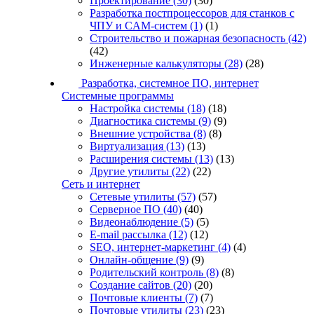
Проектирование
(30)
(30)
Разработка постпроцессоров для станков с
ЧПУ и CAM-систем
(1)
(1)
Строительство и пожарная безопасность
(42)
(42)
Инженерные калькуляторы
(28)
(28)
Разработка, системное ПО, интернет
Системные программы
Настройка системы
(18)
(18)
Диагностика системы
(9)
(9)
Внешние устройства
(8)
(8)
Виртуализация
(13)
(13)
Расширения системы
(13)
(13)
Другие утилиты
(22)
(22)
Сеть и интернет
Сетевые утилиты
(57)
(57)
Серверное ПО
(40)
(40)
Видеонаблюдение
(5)
(5)
E-mail рассылка
(12)
(12)
SEO, интернет-маркетинг
(4)
(4)
Онлайн-общение
(9)
(9)
Родительский контроль
(8)
(8)
Создание сайтов
(20)
(20)
Почтовые клиенты
(7)
(7)
Почтовые утилиты
(23)
(23)