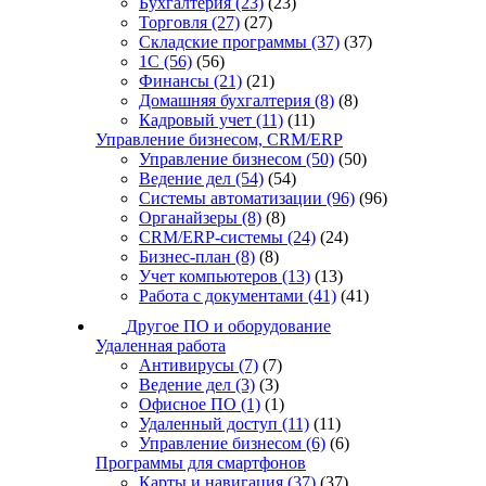
Бухгалтерия
(23)
(23)
Торговля
(27)
(27)
Складские программы
(37)
(37)
1С
(56)
(56)
Финансы
(21)
(21)
Домашняя бухгалтерия
(8)
(8)
Кадровый учет
(11)
(11)
Управление бизнесом, CRM/ERP
Управление бизнесом
(50)
(50)
Ведение дел
(54)
(54)
Системы автоматизации
(96)
(96)
Органайзеры
(8)
(8)
CRM/ERP-системы
(24)
(24)
Бизнес-план
(8)
(8)
Учет компьютеров
(13)
(13)
Работа с документами
(41)
(41)
Другое ПО и оборудование
Удаленная работа
Антивирусы
(7)
(7)
Ведение дел
(3)
(3)
Офисное ПО
(1)
(1)
Удаленный доступ
(11)
(11)
Управление бизнесом
(6)
(6)
Программы для смартфонов
Карты и навигация
(37)
(37)