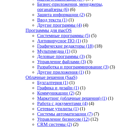
Бизнес-приложения, менеджеры,
органайзеры
(6)
(6)
Защита информации
(2)
(2)
Ввод текста
(1)
(1)
Другие программы
(4)
(4)
Программы для macOS
Системные программы
(5)
(5)
Антивирусное ПО
(1)
(1)
Графические редакторы
(18)
(18)
Мультимедиа
(1)
(1)
Деловые программы
(3)
(3)
Управление файлами
(3)
(3)
Разработка и программирование
(3)
(3)
Другие приложения
(1)
(1)
Облачные решения (SaaS)
Бухгалтерия
(1)
(1)
Графика и дизайн
(1)
(1)
Коммуникации
(2)
(2)
Маркетинг (облачные решения)
(1)
(1)
Работа с документами
(4)
(4)
Сетевые утилиты
(1)
(1)
Системы автоматизации
(7)
(7)
Управление бизнесом
(12)
(12)
CRM системы
(2)
(2)