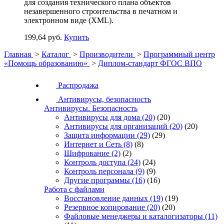
для создания технического плана объектов
незавершенного строительства в печатном и
электронном виде (XML).
199,64 руб.
Купить
Главная
>
Каталог
>
Производители
>
Программный центр
«Помощь образованию»
>
Диплом-стандарт ФГОС ВПО
Распродажа
Антивирусы, безопасность
Антивирусы. Безопасность
Антивирусы для дома
(20)
(20)
Антивирусы для организаций
(20)
(20)
Защита информации
(29)
(29)
Интернет и Сеть
(8)
(8)
Шифрование
(2)
(2)
Контроль доступа
(24)
(24)
Контроль персонала
(9)
(9)
Другие программы
(16)
(16)
Работа с файлами
Восстановление данных
(19)
(19)
Резервное копирование
(20)
(20)
Файловые менеджеры и каталогизаторы
(11)