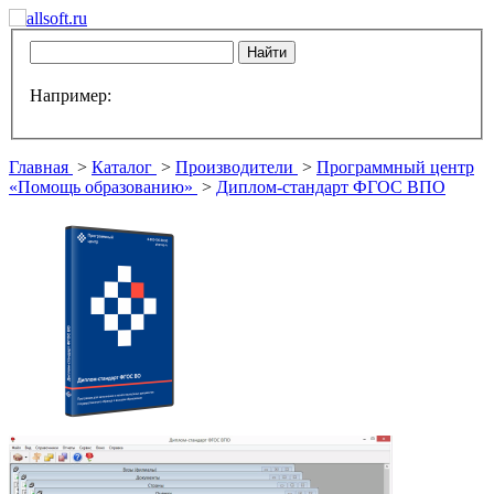
Например:
Главная
>
Каталог
>
Производители
>
Программный центр
«Помощь образованию»
>
Диплом-стандарт ФГОС ВПО