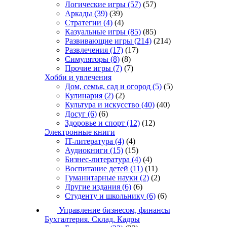
Логические игры
(57)
(57)
Аркады
(39)
(39)
Стратегии
(4)
(4)
Казуальные игры
(85)
(85)
Развивающие игры
(214)
(214)
Развлечения
(17)
(17)
Симуляторы
(8)
(8)
Прочие игры
(7)
(7)
Хобби и увлечения
Дом, семья, сад и огород
(5)
(5)
Кулинария
(2)
(2)
Культура и искусство
(40)
(40)
Досуг
(6)
(6)
Здоровье и спорт
(12)
(12)
Электронные книги
IT-литература
(4)
(4)
Аудиокниги
(15)
(15)
Бизнес-литература
(4)
(4)
Воспитание детей
(11)
(11)
Гуманитарные науки
(2)
(2)
Другие издания
(6)
(6)
Студенту и школьнику
(6)
(6)
Управление бизнесом, финансы
Бухгалтерия. Склад. Кадры