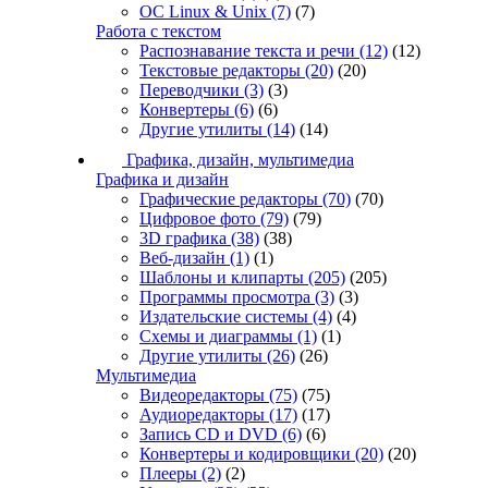
ОС Linux & Unix
(7)
(7)
Работа с текстом
Распознавание текста и речи
(12)
(12)
Текстовые редакторы
(20)
(20)
Переводчики
(3)
(3)
Конвертеры
(6)
(6)
Другие утилиты
(14)
(14)
Графика, дизайн, мультимедиа
Графика и дизайн
Графические редакторы
(70)
(70)
Цифровое фото
(79)
(79)
3D графика
(38)
(38)
Веб-дизайн
(1)
(1)
Шаблоны и клипарты
(205)
(205)
Программы просмотра
(3)
(3)
Издательские системы
(4)
(4)
Схемы и диаграммы
(1)
(1)
Другие утилиты
(26)
(26)
Мультимедиа
Видеоредакторы
(75)
(75)
Аудиоредакторы
(17)
(17)
Запись CD и DVD
(6)
(6)
Конвертеры и кодировщики
(20)
(20)
Плееры
(2)
(2)