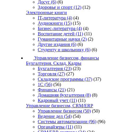
Досуг
(6)
(6)
Здоровье и спорт
(12)
(12)
Электронные книги
IT-литература
(4)
(4)
Аудиокниги
(15)
(15)
Бизнес-литература
(4)
(4)
Воспитание детей
(11)
(11)
Гуманитарные науки
(2)
(2)
Другие издания
(6)
(6)
Студенту и школьнику
(6)
(6)
Управление бизнесом, финансы
Бухгалтерия. Склад. Кадры
Бухгалтерия
(23)
(23)
Торговля
(27)
(27)
Складские программы
(37)
(37)
1С
(56)
(56)
Финансы
(21)
(21)
Домашняя бухгалтерия
(8)
(8)
Кадровый учет
(11)
(11)
Управление бизнесом, CRM/ERP
Управление бизнесом
(50)
(50)
Ведение дел
(54)
(54)
Системы автоматизации
(96)
(96)
Органайзеры
(11)
(11)