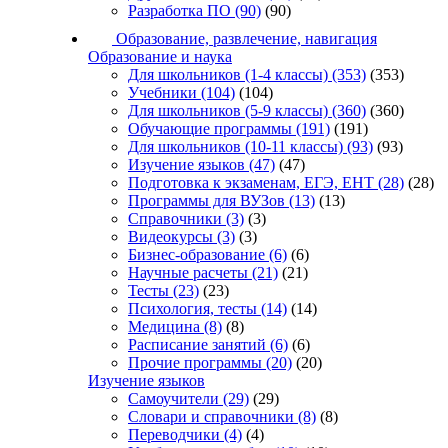
Разработка ПО
(90)
(90)
Образование, развлечение, навигация
Образование и наука
Для школьников (1-4 классы)
(353)
(353)
Учебники
(104)
(104)
Для школьников (5-9 классы)
(360)
(360)
Обучающие программы
(191)
(191)
Для школьников (10-11 классы)
(93)
(93)
Изучение языков
(47)
(47)
Подготовка к экзаменам, ЕГЭ, ЕНТ
(28)
(28)
Программы для ВУЗов
(13)
(13)
Справочники
(3)
(3)
Видеокурсы
(3)
(3)
Бизнес-образование
(6)
(6)
Научные расчеты
(21)
(21)
Тесты
(23)
(23)
Психология, тесты
(14)
(14)
Медицина
(8)
(8)
Расписание занятий
(6)
(6)
Прочие программы
(20)
(20)
Изучение языков
Самоучители
(29)
(29)
Словари и справочники
(8)
(8)
Переводчики
(4)
(4)