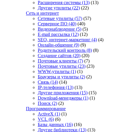
Расширения системы
(13)
(13)
Другие утилиты
(22)
(22)
Сеть и интернет
Сетевые утилиты
(57)
(57)
Серверное ПО
(40)
(40)
Видеонаблюдение
(5)
(5)
E-mail рассылка
(12)
(12)
SEO, интернет-маркетинг
(4)
(4)
Онлайн-общение
(9)
(9)
Родительский контроль
(8)
(8)
Создание сайтов
(20)
(20)
Почтовые клиенты
(7)
(7)
Почтовые утилиты
(23)
(23)
WWW-утилиты
(1)
(1)
Браузеры и утилиты
(2)
(2)
Связь
(14)
(14)
IP-телефония
(13)
(13)
Другие приложения
(15)
(15)
Download-менеджеры
(1)
(1)
Поиск
(2)
(2)
Программирование
ActiveX
(1)
(1)
VCL
(6)
(6)
Базы данных
(16)
(16)
Другие библиотеки
(13)
(13)