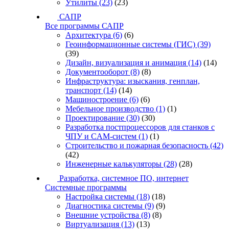
Утилиты
(23)
(23)
САПР
Все программы САПР
Архитектура
(6)
(6)
Геоинформационные системы (ГИС)
(39)
(39)
Дизайн, визуализация и анимация
(14)
(14)
Документооборот
(8)
(8)
Инфраструктура: изыскания, генплан,
транспорт
(14)
(14)
Машиностроение
(6)
(6)
Мебельное производство
(1)
(1)
Проектирование
(30)
(30)
Разработка постпроцессоров для станков с
ЧПУ и CAM-систем
(1)
(1)
Строительство и пожарная безопасность
(42)
(42)
Инженерные калькуляторы
(28)
(28)
Разработка, системное ПО, интернет
Системные программы
Настройка системы
(18)
(18)
Диагностика системы
(9)
(9)
Внешние устройства
(8)
(8)
Виртуализация
(13)
(13)