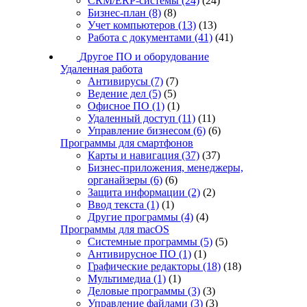
CRM/ERP-системы
(24)
(24)
Бизнес-план
(8)
(8)
Учет компьютеров
(13)
(13)
Работа с документами
(41)
(41)
Другое ПО и оборудование
Удаленная работа
Антивирусы
(7)
(7)
Ведение дел
(5)
(5)
Офисное ПО
(1)
(1)
Удаленный доступ
(11)
(11)
Управление бизнесом
(6)
(6)
Программы для смартфонов
Карты и навигация
(37)
(37)
Бизнес-приложения, менеджеры,
органайзеры
(6)
(6)
Защита информации
(2)
(2)
Ввод текста
(1)
(1)
Другие программы
(4)
(4)
Программы для macOS
Системные программы
(5)
(5)
Антивирусное ПО
(1)
(1)
Графические редакторы
(18)
(18)
Мультимедиа
(1)
(1)
Деловые программы
(3)
(3)
Управление файлами
(3)
(3)