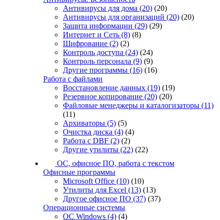
Антивирусы для дома
(20)
(20)
Антивирусы для организаций
(20)
(20)
Защита информации
(29)
(29)
Интернет и Сеть
(8)
(8)
Шифрование
(2)
(2)
Контроль доступа
(24)
(24)
Контроль персонала
(9)
(9)
Другие программы
(16)
(16)
Работа с файлами
Восстановление данных
(19)
(19)
Резервное копирование
(20)
(20)
Файловые менеджеры и каталогизаторы
(11)
(11)
Архиваторы
(5)
(5)
Очистка диска
(4)
(4)
Работа с DBF
(2)
(2)
Другие утилиты
(22)
(22)
ОС, офисное ПО, работа с текстом
Офисные программы
Microsoft Office
(10)
(10)
Утилиты для Excel
(13)
(13)
Другое офисное ПО
(37)
(37)
Операционные системы
ОС Windows
(4)
(4)