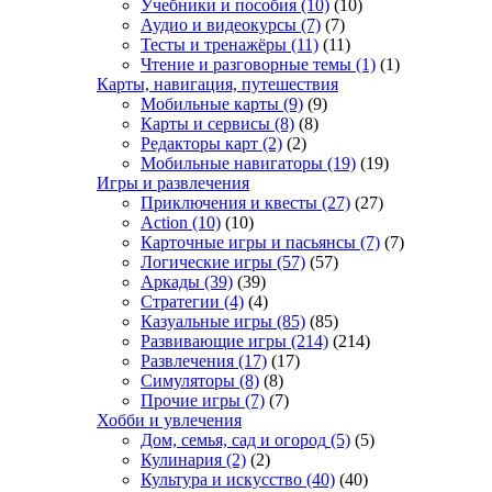
Учебники и пособия
(10)
(10)
Аудио и видеокурсы
(7)
(7)
Тесты и тренажёры
(11)
(11)
Чтение и разговорные темы
(1)
(1)
Карты, навигация, путешествия
Мобильные карты
(9)
(9)
Карты и сервисы
(8)
(8)
Редакторы карт
(2)
(2)
Мобильные навигаторы
(19)
(19)
Игры и развлечения
Приключения и квесты
(27)
(27)
Action
(10)
(10)
Карточные игры и пасьянсы
(7)
(7)
Логические игры
(57)
(57)
Аркады
(39)
(39)
Стратегии
(4)
(4)
Казуальные игры
(85)
(85)
Развивающие игры
(214)
(214)
Развлечения
(17)
(17)
Симуляторы
(8)
(8)
Прочие игры
(7)
(7)
Хобби и увлечения
Дом, семья, сад и огород
(5)
(5)
Кулинария
(2)
(2)
Культура и искусство
(40)
(40)