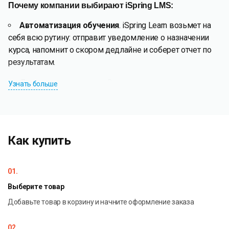
Почему компании выбирают iSpring LMS:
Автоматизация обучения
. iSpring Learn возьмет на
себя всю рутину: отправит уведомление о назначении
курса, напомнит о скором дедлайне и соберет отчет по
результатам.
Детальная аналитика
. Система помогает оценить
Узнать больше
обучение с разных сторон: как обучается конкретный
сотрудник или целая группа, на какой вопрос в тесте
чаще всего отвечали неверно, какой курс проходят
быстро, а какой регулярно бросают на полпути.
Как купить
Оценка 360 градусов
. Поможет выявить сильные
стороны и точки роста сотрудников, а также понять,
01.
насколько он соответствует должности.
Выберите товар
Смешанное обучение
. В систему можно внести
Добавьте товар в корзину и начните оформление заказа
информацию не только о вебинарах и онлайн встречах,
но и об очных тренингах. Так, сотрудники не упустят
02.