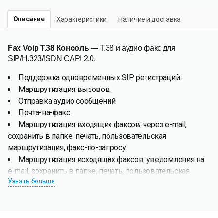
Описание
Характеристики
Наличие и доставка
Fax Voip T.38 Консоль
— T.38 и аудио факс для
SIP/H.323/ISDN CAPI 2.0.
Поддержка одновременных SIP регистраций.
Маршрутизация вызовов.
Отправка аудио сообщений.
Почта-на-факс.
Маршрутизация входящих факсов: через e-mail,
сохранить в папке, печать, пользовательская
маршрутизация, факс-по-запросу.
Маршрутизация исходящих факсов: уведомления на
e-mail, сохранить в папке, печать, пользовательская
Узнать больше
маршрутизация.
Fax Voip T.38 Консоль
позволяет отправлять и получать
T.38 и аудио (поверх кодека G.711) факсы и отправлять