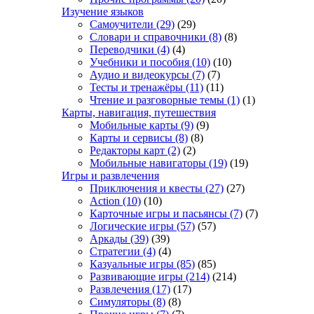
Изучение языков
Самоучители
(29)
(29)
Словари и справочники
(8)
(8)
Переводчики
(4)
(4)
Учебники и пособия
(10)
(10)
Аудио и видеокурсы
(7)
(7)
Тесты и тренажёры
(11)
(11)
Чтение и разговорные темы
(1)
(1)
Карты, навигация, путешествия
Мобильные карты
(9)
(9)
Карты и сервисы
(8)
(8)
Редакторы карт
(2)
(2)
Мобильные навигаторы
(19)
(19)
Игры и развлечения
Приключения и квесты
(27)
(27)
Action
(10)
(10)
Карточные игры и пасьянсы
(7)
(7)
Логические игры
(57)
(57)
Аркады
(39)
(39)
Стратегии
(4)
(4)
Казуальные игры
(85)
(85)
Развивающие игры
(214)
(214)
Развлечения
(17)
(17)
Симуляторы
(8)
(8)