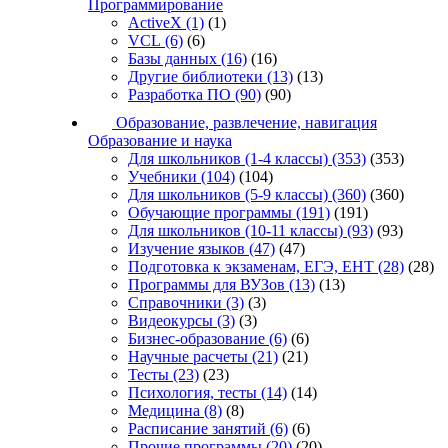
Программирование
ActiveX
(1)
(1)
VCL
(6)
(6)
Базы данных
(16)
(16)
Другие библиотеки
(13)
(13)
Разработка ПО
(90)
(90)
Образование, развлечение, навигация
Образование и наука
Для школьников (1-4 классы)
(353)
(353)
Учебники
(104)
(104)
Для школьников (5-9 классы)
(360)
(360)
Обучающие программы
(191)
(191)
Для школьников (10-11 классы)
(93)
(93)
Изучение языков
(47)
(47)
Подготовка к экзаменам, ЕГЭ, ЕНТ
(28)
(28)
Программы для ВУЗов
(13)
(13)
Справочники
(3)
(3)
Видеокурсы
(3)
(3)
Бизнес-образование
(6)
(6)
Научные расчеты
(21)
(21)
Тесты
(23)
(23)
Психология, тесты
(14)
(14)
Медицина
(8)
(8)
Расписание занятий
(6)
(6)
Прочие программы
(20)
(20)