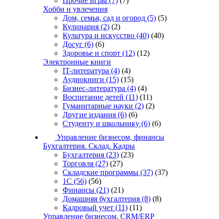
Прочие игры
(7)
(7)
Хобби и увлечения
Дом, семья, сад и огород
(5)
(5)
Кулинария
(2)
(2)
Культура и искусство
(40)
(40)
Досуг
(6)
(6)
Здоровье и спорт
(12)
(12)
Электронные книги
IT-литература
(4)
(4)
Аудиокниги
(15)
(15)
Бизнес-литература
(4)
(4)
Воспитание детей
(11)
(11)
Гуманитарные науки
(2)
(2)
Другие издания
(6)
(6)
Студенту и школьнику
(6)
(6)
Управление бизнесом, финансы
Бухгалтерия. Склад. Кадры
Бухгалтерия
(23)
(23)
Торговля
(27)
(27)
Складские программы
(37)
(37)
1С
(56)
(56)
Финансы
(21)
(21)
Домашняя бухгалтерия
(8)
(8)
Кадровый учет
(11)
(11)
Управление бизнесом, CRM/ERP