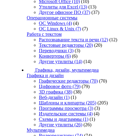
Microsoft Office
(10)
(10)
Утилиты для Excel
(13)
(13)
Другое офисное ПО
(37)
(37)
Операционные системы
ОС Windows
(4)
(4)
ОС Linux & Unix
(7)
(7)
Работа с текстом
Распознавание текста и речи
(12)
(12)
Текстовые редакторы
(20)
(20)
Переводчики
(3)
(3)
Конвертеры
(6)
(6)
Другие утилиты
(14)
(14)
Графика, дизайн, мультимедиа
Графика и дизайн
Графические редакторы
(70)
(70)
Цифровое фото
(79)
(79)
3D графика
(38)
(38)
Веб-дизайн
(1)
(1)
Шаблоны и клипарты
(205)
(205)
Программы просмотра
(3)
(3)
Издательские системы
(4)
(4)
Схемы и диаграммы
(1)
(1)
Другие утилиты
(26)
(26)
Мультимедиа
Видеоредакторы
(74)
(74)