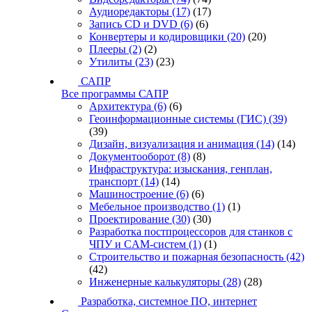
Аудиоредакторы
(17)
(17)
Запись CD и DVD
(6)
(6)
Конвертеры и кодировщики
(20)
(20)
Плееры
(2)
(2)
Утилиты
(23)
(23)
САПР
Все программы САПР
Архитектура
(6)
(6)
Геоинформационные системы (ГИС)
(39)
(39)
Дизайн, визуализация и анимация
(14)
(14)
Документооборот
(8)
(8)
Инфраструктура: изыскания, генплан,
транспорт
(14)
(14)
Машиностроение
(6)
(6)
Мебельное производство
(1)
(1)
Проектирование
(30)
(30)
Разработка постпроцессоров для станков с
ЧПУ и CAM-систем
(1)
(1)
Строительство и пожарная безопасность
(42)
(42)
Инженерные калькуляторы
(28)
(28)
Разработка, системное ПО, интернет