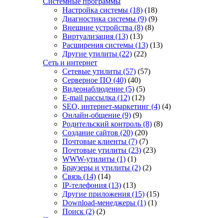
Системные программы
Настройка системы
(18)
(18)
Диагностика системы
(9)
(9)
Внешние устройства
(8)
(8)
Виртуализация
(13)
(13)
Расширения системы
(13)
(13)
Другие утилиты
(22)
(22)
Сеть и интернет
Сетевые утилиты
(57)
(57)
Серверное ПО
(40)
(40)
Видеонаблюдение
(5)
(5)
E-mail рассылка
(12)
(12)
SEO, интернет-маркетинг
(4)
(4)
Онлайн-общение
(9)
(9)
Родительский контроль
(8)
(8)
Создание сайтов
(20)
(20)
Почтовые клиенты
(7)
(7)
Почтовые утилиты
(23)
(23)
WWW-утилиты
(1)
(1)
Браузеры и утилиты
(2)
(2)
Связь
(14)
(14)
IP-телефония
(13)
(13)
Другие приложения
(15)
(15)
Download-менеджеры
(1)
(1)
Поиск
(2)
(2)