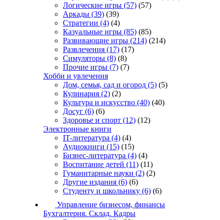
Логические игры
(57)
(57)
Аркады
(39)
(39)
Стратегии
(4)
(4)
Казуальные игры
(85)
(85)
Развивающие игры
(214)
(214)
Развлечения
(17)
(17)
Симуляторы
(8)
(8)
Прочие игры
(7)
(7)
Хобби и увлечения
Дом, семья, сад и огород
(5)
(5)
Кулинария
(2)
(2)
Культура и искусство
(40)
(40)
Досуг
(6)
(6)
Здоровье и спорт
(12)
(12)
Электронные книги
IT-литература
(4)
(4)
Аудиокниги
(15)
(15)
Бизнес-литература
(4)
(4)
Воспитание детей
(11)
(11)
Гуманитарные науки
(2)
(2)
Другие издания
(6)
(6)
Студенту и школьнику
(6)
(6)
Управление бизнесом, финансы
Бухгалтерия. Склад. Кадры