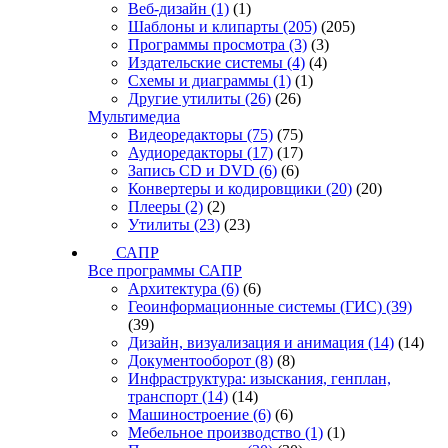
Веб-дизайн
(1)
(1)
Шаблоны и клипарты
(205)
(205)
Программы просмотра
(3)
(3)
Издательские системы
(4)
(4)
Схемы и диаграммы
(1)
(1)
Другие утилиты
(26)
(26)
Мультимедиа
Видеоредакторы
(75)
(75)
Аудиоредакторы
(17)
(17)
Запись CD и DVD
(6)
(6)
Конвертеры и кодировщики
(20)
(20)
Плееры
(2)
(2)
Утилиты
(23)
(23)
САПР
Все программы САПР
Архитектура
(6)
(6)
Геоинформационные системы (ГИС)
(39)
(39)
Дизайн, визуализация и анимация
(14)
(14)
Документооборот
(8)
(8)
Инфраструктура: изыскания, генплан,
транспорт
(14)
(14)
Машиностроение
(6)
(6)
Мебельное производство
(1)
(1)