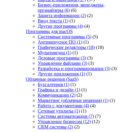
Бизнес-приложения, менеджеры,
органайзеры
(6)
(6)
Защита информации
(2)
(2)
Ввод текста
(1)
(1)
Другие программы
(4)
(4)
Программы для macOS
Системные программы
(5)
(5)
Антивирусное ПО
(1)
(1)
Графические редакторы
(18)
(18)
Мультимедиа
(1)
(1)
Деловые программы
(3)
(3)
Управление файлами
(3)
(3)
Разработка и программирование
(3)
(3)
Другие приложения
(1)
(1)
Облачные решения (SaaS)
Бухгалтерия
(1)
(1)
Графика и дизайн
(1)
(1)
Коммуникации
(2)
(2)
Маркетинг (облачные решения)
(1)
(1)
Работа с документами
(4)
(4)
Сетевые утилиты
(1)
(1)
Системы автоматизации
(7)
(7)
Управление бизнесом
(12)
(12)
CRM системы
(2)
(2)