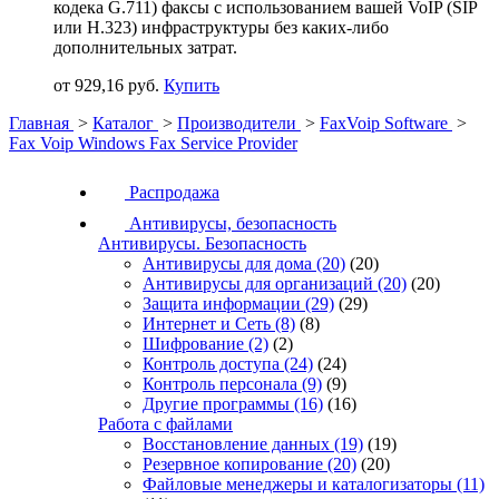
кодека G.711) факсы с использованием вашей VoIP (SIP
или H.323) инфраструктуры без каких-либо
дополнительных затрат.
от 929,16 руб.
Купить
Главная
>
Каталог
>
Производители
>
FaxVoip Software
>
Fax Voip Windows Fax Service Provider
Распродажа
Антивирусы, безопасность
Антивирусы. Безопасность
Антивирусы для дома
(20)
(20)
Антивирусы для организаций
(20)
(20)
Защита информации
(29)
(29)
Интернет и Сеть
(8)
(8)
Шифрование
(2)
(2)
Контроль доступа
(24)
(24)
Контроль персонала
(9)
(9)
Другие программы
(16)
(16)
Работа с файлами
Восстановление данных
(19)
(19)
Резервное копирование
(20)
(20)
Файловые менеджеры и каталогизаторы
(11)