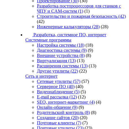
Проектирование
(30)
(30)
Разработка постпроцессоров для станков с
ЧПУ и CAM-систем
(1)
(1)
Строительство и пожарная безопасность
(42)
(42)
Инженерные калькуляторы
(28)
(28)
Разработка, системное ПО, интернет
Системные программы
Настройка системы
(18)
(18)
Диагностика системы
(9)
(9)
Внешние устройства
(8)
(8)
Виртуализация
(13)
(13)
Расширения системы
(13)
(13)
Другие утилиты
(22)
(22)
Сеть и интернет
Сетевые утилиты
(57)
(57)
Серверное ПО
(40)
(40)
Видеонаблюдение
(5)
(5)
E-mail рассылка
(12)
(12)
SEO, интернет-маркетинг
(4)
(4)
Онлайн-общение
(9)
(9)
Родительский контроль
(8)
(8)
Создание сайтов
(20)
(20)
Почтовые клиенты
(7)
(7)
Почтовые утилиты
(23)
(23)