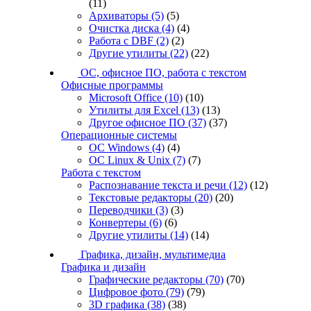
(11)
Архиваторы
(5)
(5)
Очистка диска
(4)
(4)
Работа с DBF
(2)
(2)
Другие утилиты
(22)
(22)
ОС, офисное ПО, работа с текстом
Офисные программы
Microsoft Office
(10)
(10)
Утилиты для Excel
(13)
(13)
Другое офисное ПО
(37)
(37)
Операционные системы
ОС Windows
(4)
(4)
ОС Linux & Unix
(7)
(7)
Работа с текстом
Распознавание текста и речи
(12)
(12)
Текстовые редакторы
(20)
(20)
Переводчики
(3)
(3)
Конвертеры
(6)
(6)
Другие утилиты
(14)
(14)
Графика, дизайн, мультимедиа
Графика и дизайн
Графические редакторы
(70)
(70)
Цифровое фото
(79)
(79)
3D графика
(38)
(38)