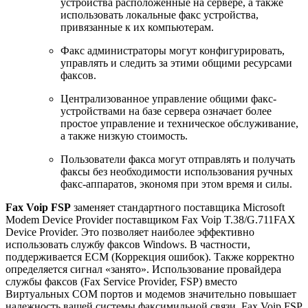
устройства расположенные на сервере, а также
использовать локальные факс устройства,
привязанные к их компьютерам.
Факс администраторы могут конфигурировать,
управлять и следить за этими общими ресурсами
факсов.
Централизованное управление общими факс-
устройствами на базе сервера означает более
простое управление и техническое обслуживание,
а также низкую стоимость.
Пользователи факса могут отправлять и получать
факсы без необходимости использования ручных
факс-аппаратов, экономя при этом время и силы.
Fax Voip FSP
заменяет стандартного поставщика Microsoft
Modem Device Provider поставщиком Fax Voip T.38/G.711FAX
Device Provider. Это позволяет наиболее эффективно
использовать службу факсов Windows. В частности,
поддерживается ECM (Коррекция ошибок). Также корректно
определяется сигнал «занято». Использование провайдера
службы факсов (Fax Service Provider, FSP) вместо
Виртуальных COM портов и модемов значительно повышает
надежность вашей системы факсимильной связи. Fax Voip FSP