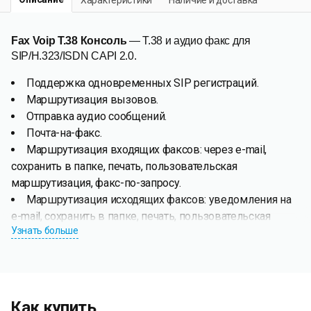
Fax Voip T.38 Консоль
— T.38 и аудио факс для
SIP/H.323/ISDN CAPI 2.0.
Поддержка одновременных SIP регистраций.
Маршрутизация вызовов.
Отправка аудио сообщений.
Почта-на-факс.
Маршрутизация входящих факсов: через e-mail,
сохранить в папке, печать, пользовательская
маршрутизация, факс-по-запросу.
Маршрутизация исходящих факсов: уведомления на
e-mail, сохранить в папке, печать, пользовательская
Узнать больше
маршрутизация.
Fax Voip T.38 Консоль
позволяет отправлять и получать
T.38 и аудио (поверх кодека G.711) факсы и отправлять
аудио сообщения с использованием любого провайдера
Как купить
IP-телефонии (SIP или H.323). Решение не требует