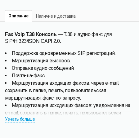
Описание
Наличие и доставка
Fax Voip T.38 Консоль
— T.38 и аудио факс для
SIP/H.323/ISDN CAPI 2.0.
Поддержка одновременных SIP регистраций.
Маршрутизация вызовов.
Отправка аудио сообщений.
Почта-на-факс.
Маршрутизация входящих факсов: через e-mail,
сохранить в папке, печать, пользовательская
маршрутизация, факс-по-запросу.
Маршрутизация исходящих факсов: уведомления на
e-mail, сохранить в папке, печать, пользовательская
Узнать больше
маршрутизация.
Fax Voip T.38 Консоль
позволяет отправлять и получать