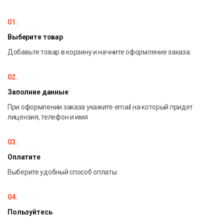
благодаря постоянной записи экрана.
Controlio
записывает и сохраняет видео в формате mp4 вместо
01.
скриншотов. Видео-файлы легко найти по ключевыми
Выберите товар
словам и событиям.
Добавьте товар в корзину и начните оформление заказа
02.
Заполние данные
При оформлении заказа укажите email на который придет
лицензия, телефон и имя
03.
Оплатите
Выберите удобный способ оплаты
04.
Пользуйтесь