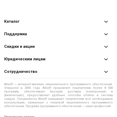
Каталог
Каталог программ
Поддержка
Разработчики
Оплата заказов
Скидки и акции
Оформление заказа
Специальные
предложения
Юридическим лицам
Доставка заказа
Распродажа
Продажа программ юридическим лицам
Сотрудничество
Помощь
О лицензировании программного обеспечения
Уведомление о конфиденциальности
О магазине
Allsoft — интернет-магазин лицензионного программного обеспечения.
Программы для компьютера
Открылся в 2005 году. Allsoft предлагает покупателям более 8 000
Правила продажи
Адреса и телефоны
программ, обеспечивает быструю доставку (электронную и
физическую), предоставляет удобные способы оплаты и систему
Контакты
Политика использования файлов Cookie
скидок. Специалисты Allsoft оказывают покупателям все необходимые
Новости
консультации, связанные с покупкой лицензионного программного
обеспечения. Продажа программного обеспечения — наша профессия!
Отзывы о нас
Принимаем оплату