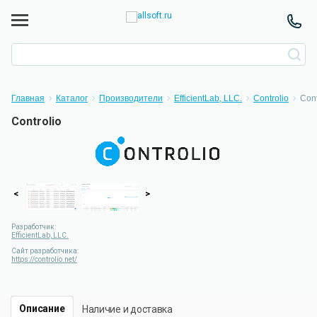
Главная
Каталог
Производители
EfficientLab, LLC.
Controlio
Cont
Controlio
<
>
Разработчик:
EfficientLab, LLC.
Сайт разработчика:
https://controlio.net/
Описание
Наличие и доставка