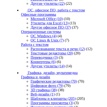
Другие утилиты
(22)
(22)
ОС, офисное ПО, работа с текстом
Офисные программы
Microsoft Office
(10)
(10)
Утилиты для Excel
(13)
(13)
Другое офисное ПО
(37)
(37)
Операционные системы
ОС Windows
(4)
(4)
ОС Linux & Unix
(7)
(7)
Работа с текстом
Распознавание текста и речи
(12)
(12)
Текстовые редакторы
(20)
(20)
Переводчики
(3)
(3)
Конвертеры
(6)
(6)
Другие утилиты
(14)
(14)
Графика, дизайн, мультимедиа
Графика и дизайн
Графические редакторы
(70)
(70)
Цифровое фото
(79)
(79)
3D графика
(38)
(38)
Веб-дизайн
(1)
(1)
Шаблоны и клипарты
(205)
(205)
Программы просмотра
(3)
(3)