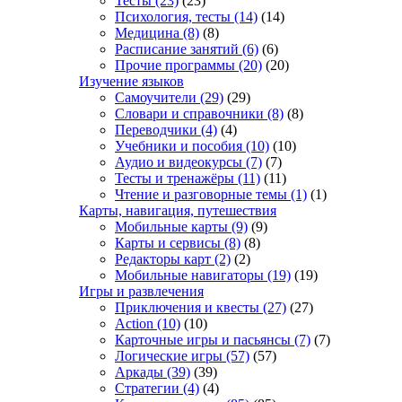
Тесты
(23)
(23)
Психология, тесты
(14)
(14)
Медицина
(8)
(8)
Расписание занятий
(6)
(6)
Прочие программы
(20)
(20)
Изучение языков
Самоучители
(29)
(29)
Словари и справочники
(8)
(8)
Переводчики
(4)
(4)
Учебники и пособия
(10)
(10)
Аудио и видеокурсы
(7)
(7)
Тесты и тренажёры
(11)
(11)
Чтение и разговорные темы
(1)
(1)
Карты, навигация, путешествия
Мобильные карты
(9)
(9)
Карты и сервисы
(8)
(8)
Редакторы карт
(2)
(2)
Мобильные навигаторы
(19)
(19)
Игры и развлечения
Приключения и квесты
(27)
(27)
Action
(10)
(10)
Карточные игры и пасьянсы
(7)
(7)
Логические игры
(57)
(57)
Аркады
(39)
(39)
Стратегии
(4)
(4)