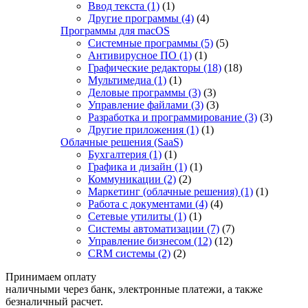
Ввод текста
(1)
(1)
Другие программы
(4)
(4)
Программы для macOS
Системные программы
(5)
(5)
Антивирусное ПО
(1)
(1)
Графические редакторы
(18)
(18)
Мультимедиа
(1)
(1)
Деловые программы
(3)
(3)
Управление файлами
(3)
(3)
Разработка и программирование
(3)
(3)
Другие приложения
(1)
(1)
Облачные решения (SaaS)
Бухгалтерия
(1)
(1)
Графика и дизайн
(1)
(1)
Коммуникации
(2)
(2)
Маркетинг (облачные решения)
(1)
(1)
Работа с документами
(4)
(4)
Сетевые утилиты
(1)
(1)
Системы автоматизации
(7)
(7)
Управление бизнесом
(12)
(12)
CRM системы
(2)
(2)
Принимаем оплату
наличными через банк, электронные платежи, а также
безналичный расчет.