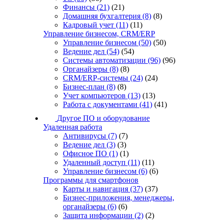
Финансы
(21)
(21)
Домашняя бухгалтерия
(8)
(8)
Кадровый учет
(11)
(11)
Управление бизнесом, CRM/ERP
Управление бизнесом
(50)
(50)
Ведение дел
(54)
(54)
Системы автоматизации
(96)
(96)
Органайзеры
(8)
(8)
CRM/ERP-системы
(24)
(24)
Бизнес-план
(8)
(8)
Учет компьютеров
(13)
(13)
Работа с документами
(41)
(41)
Другое ПО и оборудование
Удаленная работа
Антивирусы
(7)
(7)
Ведение дел
(3)
(3)
Офисное ПО
(1)
(1)
Удаленный доступ
(11)
(11)
Управление бизнесом
(6)
(6)
Программы для смартфонов
Карты и навигация
(37)
(37)
Бизнес-приложения, менеджеры,
органайзеры
(6)
(6)
Защита информации
(2)
(2)