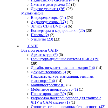
Издательские системы
(4)
(4)
Схемы и диаграммы
(1)
(1)
Другие утилиты
(26)
(26)
Мультимедиа
Видеоредакторы
(74)
(74)
Аудиоредакторы
(17)
(17)
Запись CD и DVD
(6)
(6)
Конвертеры и кодировщики
(20)
(20)
Плееры
(2)
(2)
Утилиты
(23)
(23)
САПР
Все программы САПР
Архитектура
(6)
(6)
Геоинформационные системы (ГИС)
(39)
(39)
Дизайн, визуализация и анимация
(14)
(14)
Документооборот
(8)
(8)
Инфраструктура: изыскания, генплан,
транспорт
(14)
(14)
Машиностроение
(6)
(6)
Мебельное производство
(1)
(1)
Проектирование
(30)
(30)
Разработка постпроцессоров для станков с
ЧПУ и CAM-систем
(1)
(1)
Строительство и пожарная безопасность
(42)