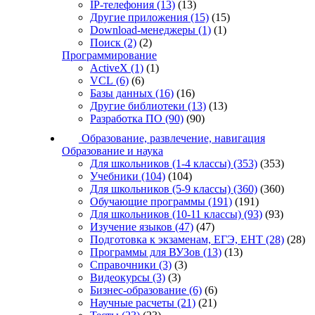
IP-телефония
(13)
(13)
Другие приложения
(15)
(15)
Download-менеджеры
(1)
(1)
Поиск
(2)
(2)
Программирование
ActiveX
(1)
(1)
VCL
(6)
(6)
Базы данных
(16)
(16)
Другие библиотеки
(13)
(13)
Разработка ПО
(90)
(90)
Образование, развлечение, навигация
Образование и наука
Для школьников (1-4 классы)
(353)
(353)
Учебники
(104)
(104)
Для школьников (5-9 классы)
(360)
(360)
Обучающие программы
(191)
(191)
Для школьников (10-11 классы)
(93)
(93)
Изучение языков
(47)
(47)
Подготовка к экзаменам, ЕГЭ, ЕНТ
(28)
(28)
Программы для ВУЗов
(13)
(13)
Справочники
(3)
(3)
Видеокурсы
(3)
(3)
Бизнес-образование
(6)
(6)
Научные расчеты
(21)
(21)