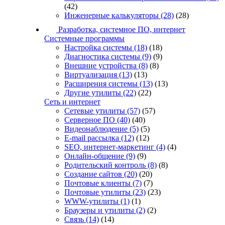
(42)
Инженерные калькуляторы
(28)
(28)
Разработка, системное ПО, интернет
Системные программы
Настройка системы
(18)
(18)
Диагностика системы
(9)
(9)
Внешние устройства
(8)
(8)
Виртуализация
(13)
(13)
Расширения системы
(13)
(13)
Другие утилиты
(22)
(22)
Сеть и интернет
Сетевые утилиты
(57)
(57)
Серверное ПО
(40)
(40)
Видеонаблюдение
(5)
(5)
E-mail рассылка
(12)
(12)
SEO, интернет-маркетинг
(4)
(4)
Онлайн-общение
(9)
(9)
Родительский контроль
(8)
(8)
Создание сайтов
(20)
(20)
Почтовые клиенты
(7)
(7)
Почтовые утилиты
(23)
(23)
WWW-утилиты
(1)
(1)
Браузеры и утилиты
(2)
(2)
Связь
(14)
(14)