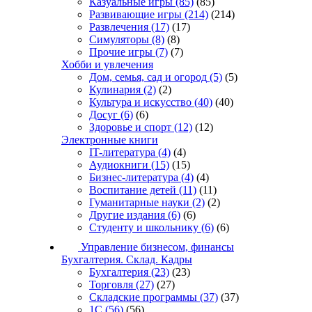
Казуальные игры
(85)
(85)
Развивающие игры
(214)
(214)
Развлечения
(17)
(17)
Симуляторы
(8)
(8)
Прочие игры
(7)
(7)
Хобби и увлечения
Дом, семья, сад и огород
(5)
(5)
Кулинария
(2)
(2)
Культура и искусство
(40)
(40)
Досуг
(6)
(6)
Здоровье и спорт
(12)
(12)
Электронные книги
IT-литература
(4)
(4)
Аудиокниги
(15)
(15)
Бизнес-литература
(4)
(4)
Воспитание детей
(11)
(11)
Гуманитарные науки
(2)
(2)
Другие издания
(6)
(6)
Студенту и школьнику
(6)
(6)
Управление бизнесом, финансы
Бухгалтерия. Склад. Кадры
Бухгалтерия
(23)
(23)
Торговля
(27)
(27)
Складские программы
(37)
(37)
1С
(56)
(56)