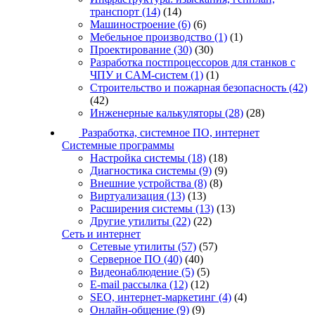
транспорт
(14)
(14)
Машиностроение
(6)
(6)
Мебельное производство
(1)
(1)
Проектирование
(30)
(30)
Разработка постпроцессоров для станков с
ЧПУ и CAM-систем
(1)
(1)
Строительство и пожарная безопасность
(42)
(42)
Инженерные калькуляторы
(28)
(28)
Разработка, системное ПО, интернет
Системные программы
Настройка системы
(18)
(18)
Диагностика системы
(9)
(9)
Внешние устройства
(8)
(8)
Виртуализация
(13)
(13)
Расширения системы
(13)
(13)
Другие утилиты
(22)
(22)
Сеть и интернет
Сетевые утилиты
(57)
(57)
Серверное ПО
(40)
(40)
Видеонаблюдение
(5)
(5)
E-mail рассылка
(12)
(12)
SEO, интернет-маркетинг
(4)
(4)
Онлайн-общение
(9)
(9)