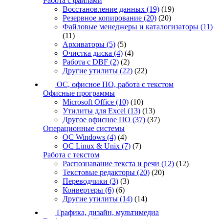
Работа с файлами
Восстановление данных
(19)
(19)
Резервное копирование
(20)
(20)
Файловые менеджеры и каталогизаторы
(11)
(11)
Архиваторы
(5)
(5)
Очистка диска
(4)
(4)
Работа с DBF
(2)
(2)
Другие утилиты
(22)
(22)
ОС, офисное ПО, работа с текстом
Офисные программы
Microsoft Office
(10)
(10)
Утилиты для Excel
(13)
(13)
Другое офисное ПО
(37)
(37)
Операционные системы
ОС Windows
(4)
(4)
ОС Linux & Unix
(7)
(7)
Работа с текстом
Распознавание текста и речи
(12)
(12)
Текстовые редакторы
(20)
(20)
Переводчики
(3)
(3)
Конвертеры
(6)
(6)
Другие утилиты
(14)
(14)
Графика, дизайн, мультимедиа