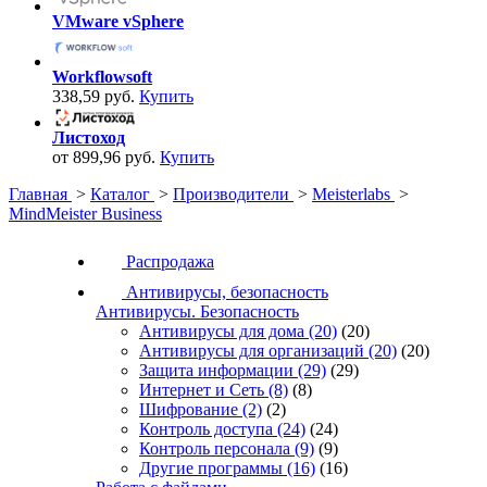
VMware vSphere
Workflowsoft
338,59 руб.
Купить
Листоход
от 899,96 руб.
Купить
Главная
>
Каталог
>
Производители
>
Meisterlabs
>
MindMeister Business
Распродажа
Антивирусы, безопасность
Антивирусы. Безопасность
Антивирусы для дома
(20)
(20)
Антивирусы для организаций
(20)
(20)
Защита информации
(29)
(29)
Интернет и Сеть
(8)
(8)
Шифрование
(2)
(2)
Контроль доступа
(24)
(24)
Контроль персонала
(9)
(9)
Другие программы
(16)
(16)