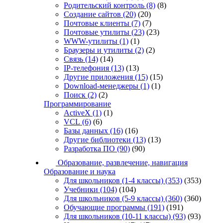
Родительский контроль
(8)
(8)
Создание сайтов
(20)
(20)
Почтовые клиенты
(7)
(7)
Почтовые утилиты
(23)
(23)
WWW-утилиты
(1)
(1)
Браузеры и утилиты
(2)
(2)
Связь
(14)
(14)
IP-телефония
(13)
(13)
Другие приложения
(15)
(15)
Download-менеджеры
(1)
(1)
Поиск
(2)
(2)
Программирование
ActiveX
(1)
(1)
VCL
(6)
(6)
Базы данных
(16)
(16)
Другие библиотеки
(13)
(13)
Разработка ПО
(90)
(90)
Образование, развлечение, навигация
Образование и наука
Для школьников (1-4 классы)
(353)
(353)
Учебники
(104)
(104)
Для школьников (5-9 классы)
(360)
(360)
Обучающие программы
(191)
(191)
Для школьников (10-11 классы)
(93)
(93)