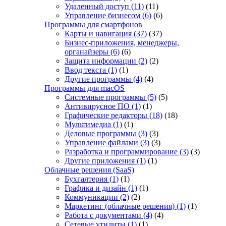
Удаленный доступ
(11)
(11)
Управление бизнесом
(6)
(6)
Программы для смартфонов
Карты и навигация
(37)
(37)
Бизнес-приложения, менеджеры,
органайзеры
(6)
(6)
Защита информации
(2)
(2)
Ввод текста
(1)
(1)
Другие программы
(4)
(4)
Программы для macOS
Системные программы
(5)
(5)
Антивирусное ПО
(1)
(1)
Графические редакторы
(18)
(18)
Мультимедиа
(1)
(1)
Деловые программы
(3)
(3)
Управление файлами
(3)
(3)
Разработка и программирование
(3)
(3)
Другие приложения
(1)
(1)
Облачные решения (SaaS)
Бухгалтерия
(1)
(1)
Графика и дизайн
(1)
(1)
Коммуникации
(2)
(2)
Маркетинг (облачные решения)
(1)
(1)
Работа с документами
(4)
(4)
Сетевые утилиты
(1)
(1)