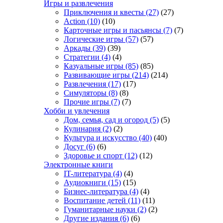
Игры и развлечения
Приключения и квесты
(27)
(27)
Action
(10)
(10)
Карточные игры и пасьянсы
(7)
(7)
Логические игры
(57)
(57)
Аркады
(39)
(39)
Стратегии
(4)
(4)
Казуальные игры
(85)
(85)
Развивающие игры
(214)
(214)
Развлечения
(17)
(17)
Симуляторы
(8)
(8)
Прочие игры
(7)
(7)
Хобби и увлечения
Дом, семья, сад и огород
(5)
(5)
Кулинария
(2)
(2)
Культура и искусство
(40)
(40)
Досуг
(6)
(6)
Здоровье и спорт
(12)
(12)
Электронные книги
IT-литература
(4)
(4)
Аудиокниги
(15)
(15)
Бизнес-литература
(4)
(4)
Воспитание детей
(11)
(11)
Гуманитарные науки
(2)
(2)
Другие издания
(6)
(6)