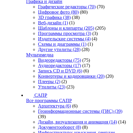
Графика и дизайн
Графические редакторы
(70)
(70)
Цифровое фото
(80)
(80)
3D графика
(38)
(38)
Веб-дизайн
(1)
(1)
Шаблоны и клипарты
(205)
(205)
Программы просмотра
(3)
(3)
Издательские системы
(4)
(4)
Схемы и диаграммы
(1)
(1)
Другие утилиты
(28)
(28)
Мультимедиа
Видеоредакторы
(75)
(75)
Аудиоредакторы
(17)
(17)
Запись CD и DVD
(6)
(6)
Конвертеры и кодировщики
(20)
(20)
Плееры
(2)
(2)
Утилиты
(23)
(23)
САПР
Все программы САПР
Архитектура
(6)
(6)
Геоинформационные системы (ГИС)
(39)
(39)
Дизайн, визуализация и анимация
(14)
(14)
Документооборот
(8)
(8)
Инфраструктура: изыскания, генплан,