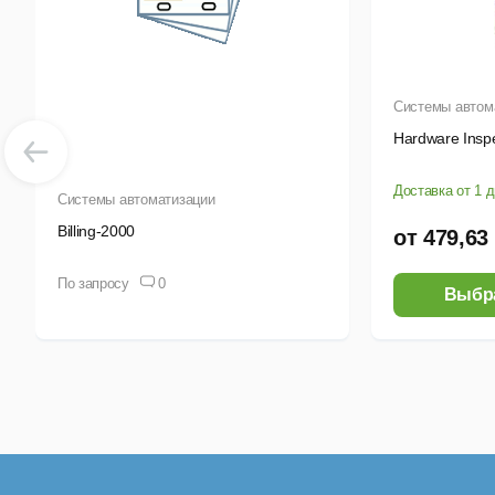
М
Р
Системы автом
И
Hardware Inspe
У
Доставка от 1 
Системы автоматизации
Billing-2000
от 479,63
Тра
По запросу
0
Д
Выбр
К
М
Л
М