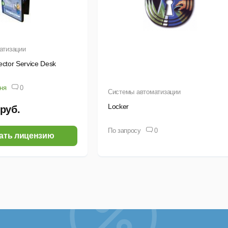
ониторинг производственных процессов;
еализация концепций планирования и управления запасами;
атизации
нвентаризация основных средств;
ctor Service Desk
чет компьютеров, оборудования, программного обеспечения в 
дня
0
Системы автоматизации
Locker
 руб.
нспортные компании
По запросу
0
окументы транспортировки;
ать лицензию
онтроль выполнения работ.
едицинские учреждения
ичные карты больных;
ониторинг состояния больных;