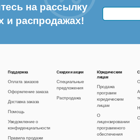
тесь на рассылку
стории болезни;
х и распродажах!
птеки.
та и офис
чет и сортировка корреспонденции;
онтроль доставки.
Поддержка
Скидки и акции
Юридическим
С
естораны, кафе, бары
лицам
Оплата заказов
Специальные
О
Продажа
предложения
рием и оформление заказов;
Оформление заказа
А
программ
Распродажа
т
юридическим
ортировка блюд и передача информации о заказанных блюда
Доставка заказа
лицам
Н
Помощь
ормирование перечня блюд и меню на текущий день;
О
О
Уведомление о
лицензировании
едение учета на складе;
конфиденциальности
программного
обеспечения
Правила продажи
оступление продуктов;