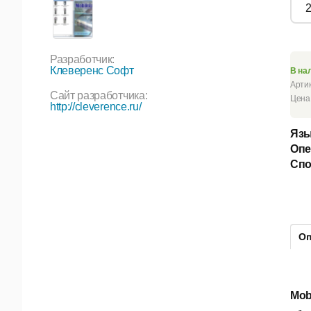
Разработчик:
Клеверенс Софт
В на
Арти
Сайт разработчика:
Цена 
http://cleverence.ru/
Язы
Опе
Спо
Оп
Mob