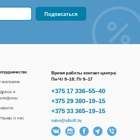
отрудничество
Время работы контакт-центра:
Пн-Чт 9–18; Пт 9–17
 магазине
+375 17 336–55–40
дреса и
елефоны
+375 29 380–19–15
х;
овости
+375 33 365–19–15
тзывы о нас
sales@allsoft.by