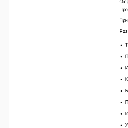
сбо
Про
При
Роз
Т
П
И
К
Б
П
И
У