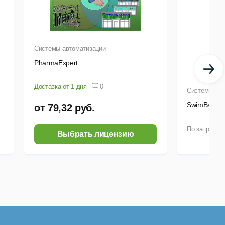
Системы автоматизации
PharmaExpert
соответствии с методологией ITIL.
Доставка от 1 дня
0
Системы авт
SwimBase
от 79,32 руб.
По запросу
Выбрать лицензию