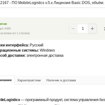
22167 - ПО MobileLogistics v.5.x Лицензия Basic DOS, объём
личии
кул:
4438
за копию (от 1 и более)
ки интерфейса:
Русский
рационные системы:
Windows
соб доставки:
электронная доставка
исание
Характеристики
Наличие и доставка
ileLogistics
— программный продукт, система управления би