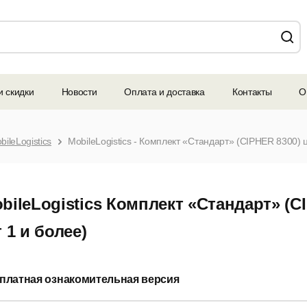
и скидки
Новости
Оплата и доставка
Контакты
О
bileLogistics
MobileLogistics - Комплект «Стандарт» (CIPHER 8300) ц
bileLogistics Комплект «Стандарт» (C
т 1 и более)
платная ознакомительная версия