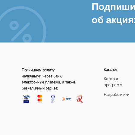
Подпиши
И
об акция
А
Поч
У
К
Каталог
Принимаем оплату
Р
наличными через банк,
Каталог
электронные платежи, а также
программ
П
безналичный расчет.
Разработчики
С
Ф
В
П