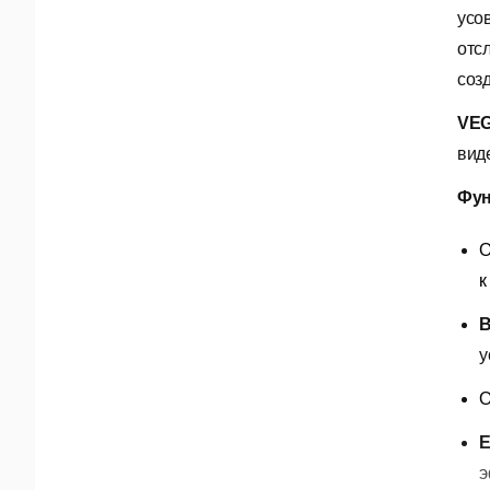
усо
отс
соз
VEG
вид
Фун
О
к
В
у
О
Е
э