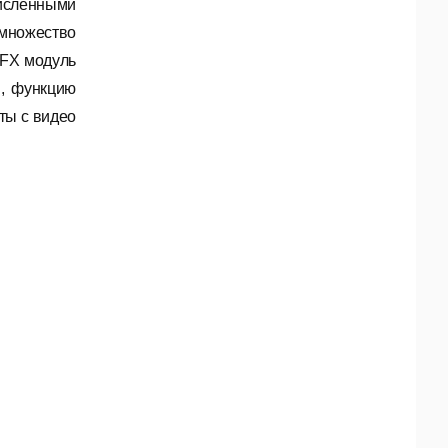
исленными
 множество
OFX модуль
в, функцию
ты с видео