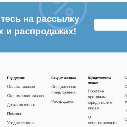
к: AIFF, AAC, MP3, OGG Vorbis, WAV, WMA, FLAC
бражения: BMP, PNG, JPG, TIFF, DPX, OpenEXR
тесь на рассылку
ие: Vegas Project Archive (*.veg, *.vf), Premiere/After Effects (*.pr
х и распродажах!
X (*.fcpxml), EDL Text File (*.txt)
решение: SD, HD, FHD, 4K, 8K
Поддержка
Скидки и акции
Юридическим
С
лицам
Оплата заказов
Специальные
О
Продажа
предложения
Оформление заказа
А
программ
Распродажа
т
юридическим
Доставка заказа
лицам
Н
Помощь
О
О
Уведомление о
лицензировании