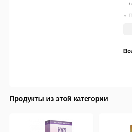
б
П
о
в
с
п
Вс
Р
п
о
с
Д
Продукты из этой категории
п
Э