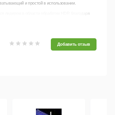
хватывающий и простой в использовании.
тся лидером в области обработки HDR благодаря
дачи проекта. Используйте преимущества обработки
новым стандартом цветности ACES 1.1, в том числе
мерением в режиме HDR, внутреннем и внешним
ом вариантов сдачи HDR-проектов.
Добавить отзыв
аживанием
.
Создавайте еще более замедленные и
а основе нашей запатентованной технологии
здает промежуточные кадры между ними. Результат:
и результатами, встроенное в VEGAS Pro.
ского процессора. Воспользуйтесь
ее мягкого воспроизведения временной шкалы в