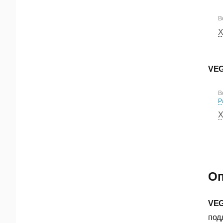
В
Х
VEG
В
Р
Х
Оп
VE
под