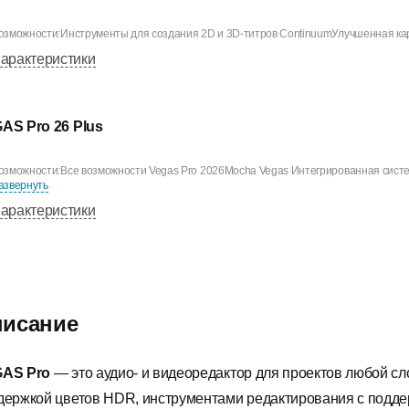
озможности:Инструменты для создания 2D и 3D-титров ContinuumУлучшенная карт
арактеристики
AS Pro 26 Plus
озможности:Все возможности Vegas Pro 2026Mocha Vegas Интегрированная систем
азвернуть
арактеристики
исание
GAS
Pro
— это аудио- и видеоредактор для проектов любой с
держкой цветов
HDR, инструментами редактирования с подде