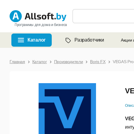
Программы для дома и бизнеса
Каталог
Разработчики
Акции 
Главная
Каталог
Производители
Boris FX
VEGAS Pro
VE
Опис
VE
ин