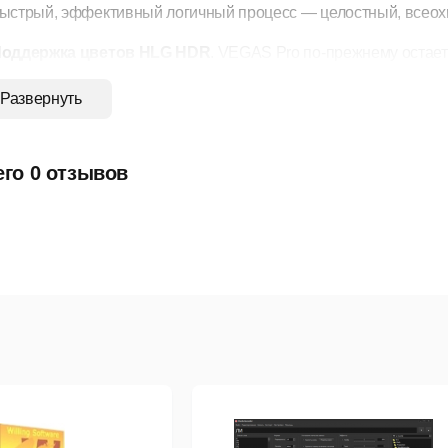
ыстрый, эффективный логичный процесс — целостный, всео
оддержка цветов HLG HDR
. VEGAS Pro по-прежнему остае
птимизированному рабочему процессу от самого начала до с
Развернуть
вода-вывода на основе графического процессора в работе с 
 поддержкой HLG, подбором цветов в режиме HDR, видеоиз
редварительным просмотром в режиме HDR, и полным набор
его 0 отзывов
ежим замедленного воспроизведения с оптическим сгл
лавные эффекты с помощью интегрированных инструментов н
птического потока, которая анализирует соседние кадры и со
глаженное замедленное воспроизведение с непревзойденным
екодирование AVC/HEVC с использованием ресурсов графиче
реимуществами ускорения графического процессора для бол
VEGAS.
ксклюзивные подключаемые модули.