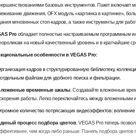
вершенствованиями базовых инструментов. Пакет
включает м
леживание движения,
OFX модуль «картинка в картинке», б
оль
дания мгновенных стоп-кадров, а также
инструменты для рабо
AS Pro
обладает полностью настраиваемым программным ин
еороликам на новый качественный уровень и в кратчайшие ср
кциональные особенности в
VEGAS
Pro:
рганизация кадров в структурированную библиотеку, коллекц
 отдельным файлам для удобного поиска и фильтрации.
ложенные временные шкалы
. Создавайте вложенные вре
скорения работы. Легко переключайтесь между вложенными 
громное количество потрясающих видеоэффектов: волнение п
диный процесс подбора цветов.
VEGAS Pro теперь позволя
ффективнее, чем когда-либо раньше. Панель подбора цветов п