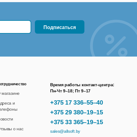
proj), Final Cut Pro 7/DaVinci Resolve (*.xml), Final Cut
отрудничество
Время работы контакт-центра:
Пн-Чт 9–18; Пт 9–17
 магазине
+375 17 336–55–40
дреса и
елефоны
+375 29 380–19–15
овости
+375 33 365–19–15
тзывы о нас
sales@allsoft.by