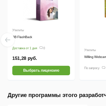
Э
П
и
к
Утилиты
к
BB FlashBack
Р
Доставка от 1 дня
0
Утилиты
У
Willing Webcam
151,28 руб.
о
По запросу
П
Выбрать лицензию
И
M
в
Другие программы этого разработ
С