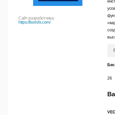
инс
усо
фун
Сайт разработчика:
https://borisfx.com/
«ка
соз
выс
Бес
26
Ва
VEG