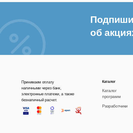
Зву
Изо
Подпиши
Друг
об акция
Pro 
Раз
Каталог
Принимаем оплату
наличными через банк,
Каталог
электронные платежи, а также
программ
безналичный расчет.
Разработчики