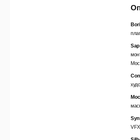
Оп
Bor
пла
Sap
мон
Moc
Con
худ
Moc
мас
Syn
VFX
Silh