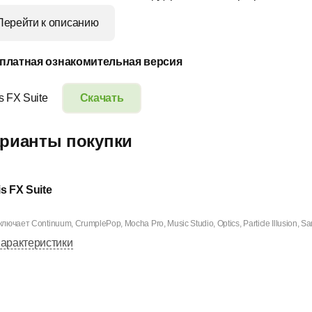
Перейти к описанию
платная ознакомительная версия
s FX Suite
Скачать
рианты покупки
s FX Suite
ключает Continuum, CrumplePop, Mocha Pro, Music Studio, Optics, Particle Illusion, Sam
арактеристики