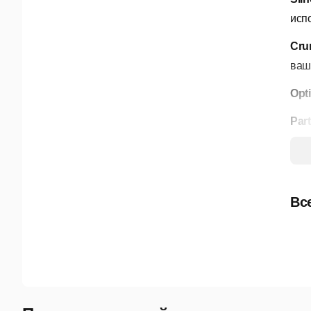
исп
Cru
ваш
Opt
Part
час
Seq
про
Вс
и т
Mus
вир
Sam
ауд