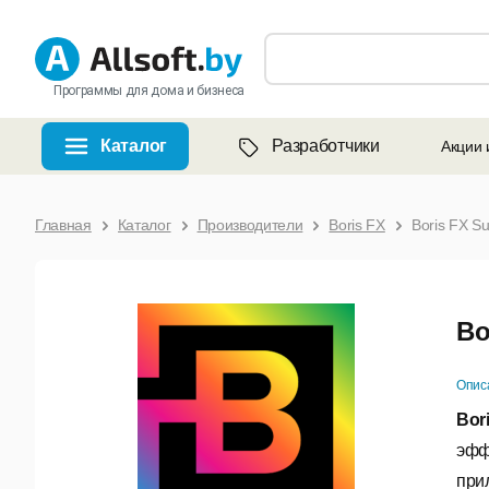
Программы для дома и бизнеса
Каталог
Разработчики
Акции 
Главная
Каталог
Производители
Boris FX
Boris FX Su
Bo
Опис
Bori
эфф
при