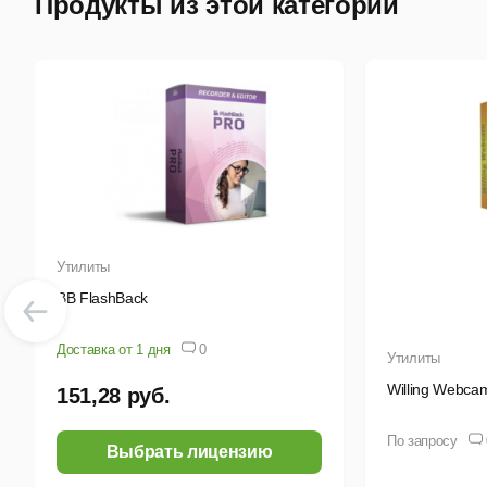
Продукты из этой категории
инн
Пак
пов
улу
соз
соб
рас
Утилиты
BB FlashBack
Доставка от 1 дня
0
Утилиты
Willing Webcam
151,28 руб.
По запросу
Выбрать лицензию