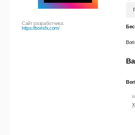
Сайт разработчика:
Бес
https://borisfx.com/
Bori
Ва
Bori
В
Х