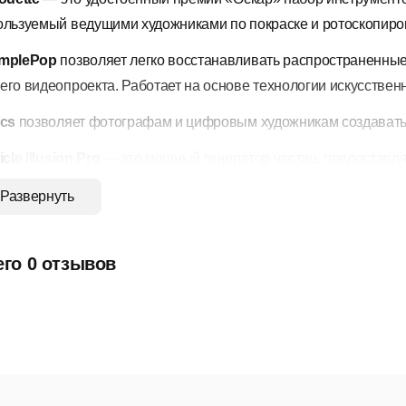
ользуемый ведущими художниками по покраске и ротоскопиро
mplePop
позволяет легко восстанавливать распространенны
его видеопроекта. Работает на основе технологии искусственн
ics
позволяет фотографам и цифровым художникам создават
icle Illusion Pro
— это мощный генератор частиц, предоставл
тицам.
Развернуть
uoia
— это высококлассная цифровая звуковая рабочая станц
стого создания музыки и охватывают такие области, как маст
его 0 отзывов
рансляций, запись классической музыки и постпродакшн.
ic Studio
— это удобная для начинающих программа для созд
туальными инструментами, позволяющая легко сочинять, запи
plitude
— это универсальная DAW для профессионалов в обла
иодвижок для абсолютной нейтральности звучания с объектн