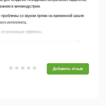
ванию в киноиндустрии.
е проблемы со звуком прямо на временной шкале
ого интеллекта.
ь потрясающие эффекты.
яющий пользователям мгновенный доступ к 3D-
ия, возможности которой выходят за рамки
еринг, реставрация, организация живых выступлений
Добавить отзыв
ания музыки с креативными инструментами и
сывать, микшировать и мастерить ваши песни.
сти звука. Она сочетает в себе гибридный
о-ориентированным рабочим процессом и