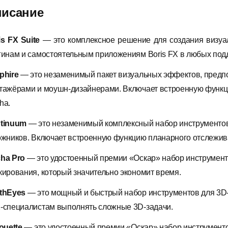
исание
is FX Suite
— это комплексное решение для создания визуал
гинам и самостоятельным приложениям Boris FX в любых под
phire
— это незаменимый пакет визуальных эффектов, пред
тажёрами и моушн-дизайнерами. Включает встроенную функц
ha.
tinuum
— это незаменимый комплексный набор инструментов 
ожников. Включает встроенную функцию планарного отслежив
ha Pro
— это удостоенный премии «Оскар» набор инструмент
кирования, который значительно экономит время.
thEyes
— это мощный и быстрый набор инструментов для 3D-
-специалистам выполнять сложные 3D-задачи.
ouette
— это удостоенный премии «Оскар» набор инструмент