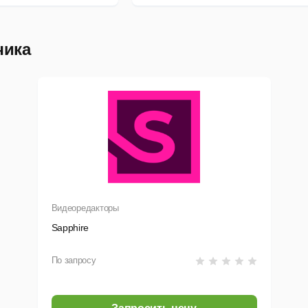
чика
Видеоредакторы
Sapphire
По запросу