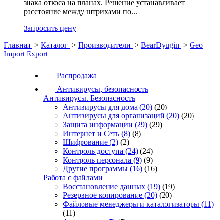
знака откоса на планах. Решение устанавливает
расстояние между штрихами по...
Запросить цену
Главная
>
Каталог
>
Производители
>
BearDyugin
>
Geo
Import Export
Распродажа
Антивирусы, безопасность
Антивирусы. Безопасность
Антивирусы для дома
(20)
(20)
Антивирусы для организаций
(20)
(20)
Защита информации
(29)
(29)
Интернет и Сеть
(8)
(8)
Шифрование
(2)
(2)
Контроль доступа
(24)
(24)
Контроль персонала
(9)
(9)
Другие программы
(16)
(16)
Работа с файлами
Восстановление данных
(19)
(19)
Резервное копирование
(20)
(20)
Файловые менеджеры и каталогизаторы
(11)
(11)