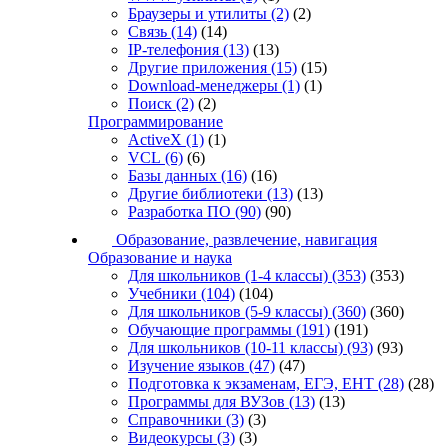
Браузеры и утилиты
(2)
(2)
Связь
(14)
(14)
IP-телефония
(13)
(13)
Другие приложения
(15)
(15)
Download-менеджеры
(1)
(1)
Поиск
(2)
(2)
Программирование
ActiveX
(1)
(1)
VCL
(6)
(6)
Базы данных
(16)
(16)
Другие библиотеки
(13)
(13)
Разработка ПО
(90)
(90)
Образование, развлечение, навигация
Образование и наука
Для школьников (1-4 классы)
(353)
(353)
Учебники
(104)
(104)
Для школьников (5-9 классы)
(360)
(360)
Обучающие программы
(191)
(191)
Для школьников (10-11 классы)
(93)
(93)
Изучение языков
(47)
(47)
Подготовка к экзаменам, ЕГЭ, ЕНТ
(28)
(28)
Программы для ВУЗов
(13)
(13)
Справочники
(3)
(3)
Видеокурсы
(3)
(3)