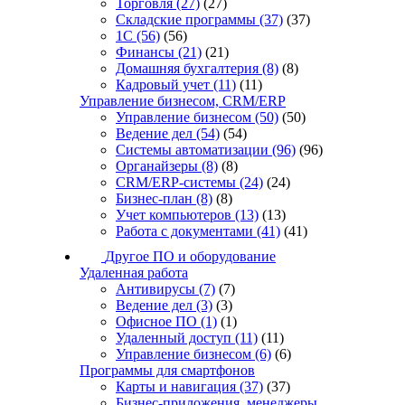
Торговля
(27)
(27)
Складские программы
(37)
(37)
1С
(56)
(56)
Финансы
(21)
(21)
Домашняя бухгалтерия
(8)
(8)
Кадровый учет
(11)
(11)
Управление бизнесом, CRM/ERP
Управление бизнесом
(50)
(50)
Ведение дел
(54)
(54)
Системы автоматизации
(96)
(96)
Органайзеры
(8)
(8)
CRM/ERP-системы
(24)
(24)
Бизнес-план
(8)
(8)
Учет компьютеров
(13)
(13)
Работа с документами
(41)
(41)
Другое ПО и оборудование
Удаленная работа
Антивирусы
(7)
(7)
Ведение дел
(3)
(3)
Офисное ПО
(1)
(1)
Удаленный доступ
(11)
(11)
Управление бизнесом
(6)
(6)
Программы для смартфонов
Карты и навигация
(37)
(37)
Бизнес-приложения, менеджеры,