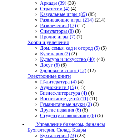
Аркады
(39)
(39)
Стратегии
(4)
(4)
Казуальные игры
(85)
(85)
Развивающие игры
(214)
(214)
Развлечения
(17)
(17)
Симуляторы
(8)
(8)
Прочие игры
(7)
(7)
Хобби и увлечения
Дом, семья, сад и огород
(5)
(5)
Кулинария
(2)
(2)
Культура и искусство
(40)
(40)
Досуг
(6)
(6)
Здоровье и спорт
(12)
(12)
Электронные книги
IT-литература
(4)
(4)
Аудиокниги
(15)
(15)
Бизнес-литература
(4)
(4)
Воспитание детей
(11)
(11)
Гуманитарные науки
(2)
(2)
Другие издания
(6)
(6)
Студенту и школьнику
(6)
(6)
Управление бизнесом, финансы
Бухгалтерия. Склад. Кадры
Бухгалтерия
(23)
(23)