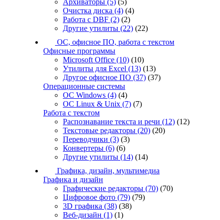
Архиваторы
(5)
(5)
Очистка диска
(4)
(4)
Работа с DBF
(2)
(2)
Другие утилиты
(22)
(22)
ОС, офисное ПО, работа с текстом
Офисные программы
Microsoft Office
(10)
(10)
Утилиты для Excel
(13)
(13)
Другое офисное ПО
(37)
(37)
Операционные системы
ОС Windows
(4)
(4)
ОС Linux & Unix
(7)
(7)
Работа с текстом
Распознавание текста и речи
(12)
(12)
Текстовые редакторы
(20)
(20)
Переводчики
(3)
(3)
Конвертеры
(6)
(6)
Другие утилиты
(14)
(14)
Графика, дизайн, мультимедиа
Графика и дизайн
Графические редакторы
(70)
(70)
Цифровое фото
(79)
(79)
3D графика
(38)
(38)
Веб-дизайн
(1)
(1)