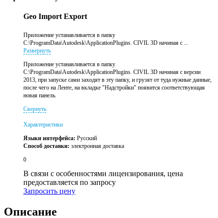
Geo Import Export
Приложение устанавливается в папку
C:\ProgramData\Autodesk\ApplicationPlugins. CIVIL 3D начиная с ...
Развернуть
Приложение устанавливается в папку
C:\ProgramData\Autodesk\ApplicationPlugins. CIVIL 3D начиная с версии
2013, при запуске сами заходят в эту папку, и грузят от туда нужные данные,
после чего на Ленте, на вкладке "Надстройки" появится соответствующая
новая панель.
Свернуть
Характеристики
Языки интерфейса:
Русский
Способ доставки:
электронная доставка
0
В связи с особенностями лицензирования, цена
предоставляется по запросу
Запросить цену
Описание