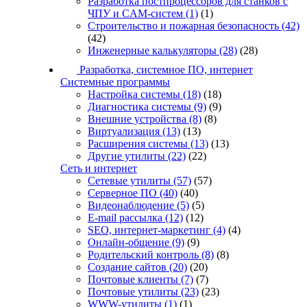
Разработка постпроцессоров для станков с
ЧПУ и CAM-систем
(1)
(1)
Строительство и пожарная безопасность
(42)
(42)
Инженерные калькуляторы
(28)
(28)
Разработка, системное ПО, интернет
Системные программы
Настройка системы
(18)
(18)
Диагностика системы
(9)
(9)
Внешние устройства
(8)
(8)
Виртуализация
(13)
(13)
Расширения системы
(13)
(13)
Другие утилиты
(22)
(22)
Сеть и интернет
Сетевые утилиты
(57)
(57)
Серверное ПО
(40)
(40)
Видеонаблюдение
(5)
(5)
E-mail рассылка
(12)
(12)
SEO, интернет-маркетинг
(4)
(4)
Онлайн-общение
(9)
(9)
Родительский контроль
(8)
(8)
Создание сайтов
(20)
(20)
Почтовые клиенты
(7)
(7)
Почтовые утилиты
(23)
(23)
WWW-утилиты
(1)
(1)