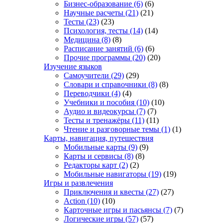
Бизнес-образование
(6)
(6)
Научные расчеты
(21)
(21)
Тесты
(23)
(23)
Психология, тесты
(14)
(14)
Медицина
(8)
(8)
Расписание занятий
(6)
(6)
Прочие программы
(20)
(20)
Изучение языков
Самоучители
(29)
(29)
Словари и справочники
(8)
(8)
Переводчики
(4)
(4)
Учебники и пособия
(10)
(10)
Аудио и видеокурсы
(7)
(7)
Тесты и тренажёры
(11)
(11)
Чтение и разговорные темы
(1)
(1)
Карты, навигация, путешествия
Мобильные карты
(9)
(9)
Карты и сервисы
(8)
(8)
Редакторы карт
(2)
(2)
Мобильные навигаторы
(19)
(19)
Игры и развлечения
Приключения и квесты
(27)
(27)
Action
(10)
(10)
Карточные игры и пасьянсы
(7)
(7)
Логические игры
(57)
(57)