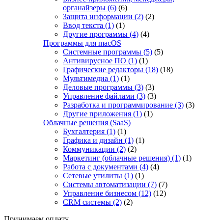
органайзеры
(6)
(6)
Защита информации
(2)
(2)
Ввод текста
(1)
(1)
Другие программы
(4)
(4)
Программы для macOS
Системные программы
(5)
(5)
Антивирусное ПО
(1)
(1)
Графические редакторы
(18)
(18)
Мультимедиа
(1)
(1)
Деловые программы
(3)
(3)
Управление файлами
(3)
(3)
Разработка и программирование
(3)
(3)
Другие приложения
(1)
(1)
Облачные решения (SaaS)
Бухгалтерия
(1)
(1)
Графика и дизайн
(1)
(1)
Коммуникации
(2)
(2)
Маркетинг (облачные решения)
(1)
(1)
Работа с документами
(4)
(4)
Сетевые утилиты
(1)
(1)
Системы автоматизации
(7)
(7)
Управление бизнесом
(12)
(12)
CRM системы
(2)
(2)
Принимаем оплату