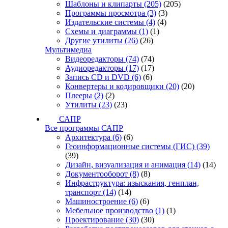
Шаблоны и клипарты
(205)
(205)
Программы просмотра
(3)
(3)
Издательские системы
(4)
(4)
Схемы и диаграммы
(1)
(1)
Другие утилиты
(26)
(26)
Мультимедиа
Видеоредакторы
(74)
(74)
Аудиоредакторы
(17)
(17)
Запись CD и DVD
(6)
(6)
Конвертеры и кодировщики
(20)
(20)
Плееры
(2)
(2)
Утилиты
(23)
(23)
САПР
Все программы САПР
Архитектура
(6)
(6)
Геоинформационные системы (ГИС)
(39)
(39)
Дизайн, визуализация и анимация
(14)
(14)
Документооборот
(8)
(8)
Инфраструктура: изыскания, генплан,
транспорт
(14)
(14)
Машиностроение
(6)
(6)
Мебельное производство
(1)
(1)
Проектирование
(30)
(30)