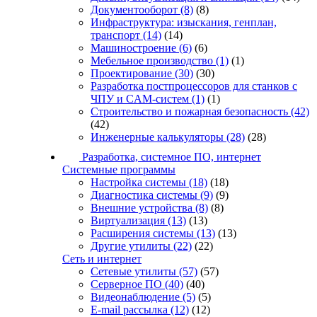
Документооборот
(8)
(8)
Инфраструктура: изыскания, генплан,
транспорт
(14)
(14)
Машиностроение
(6)
(6)
Мебельное производство
(1)
(1)
Проектирование
(30)
(30)
Разработка постпроцессоров для станков с
ЧПУ и CAM-систем
(1)
(1)
Строительство и пожарная безопасность
(42)
(42)
Инженерные калькуляторы
(28)
(28)
Разработка, системное ПО, интернет
Системные программы
Настройка системы
(18)
(18)
Диагностика системы
(9)
(9)
Внешние устройства
(8)
(8)
Виртуализация
(13)
(13)
Расширения системы
(13)
(13)
Другие утилиты
(22)
(22)
Сеть и интернет
Сетевые утилиты
(57)
(57)
Серверное ПО
(40)
(40)
Видеонаблюдение
(5)
(5)
E-mail рассылка
(12)
(12)