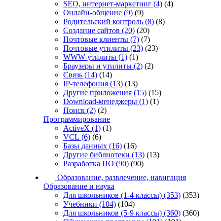
SEO, интернет-маркетинг
(4)
(4)
Онлайн-общение
(9)
(9)
Родительский контроль
(8)
(8)
Создание сайтов
(20)
(20)
Почтовые клиенты
(7)
(7)
Почтовые утилиты
(23)
(23)
WWW-утилиты
(1)
(1)
Браузеры и утилиты
(2)
(2)
Связь
(14)
(14)
IP-телефония
(13)
(13)
Другие приложения
(15)
(15)
Download-менеджеры
(1)
(1)
Поиск
(2)
(2)
Программирование
ActiveX
(1)
(1)
VCL
(6)
(6)
Базы данных
(16)
(16)
Другие библиотеки
(13)
(13)
Разработка ПО
(90)
(90)
Образование, развлечение, навигация
Образование и наука
Для школьников (1-4 классы)
(353)
(353)
Учебники
(104)
(104)
Для школьников (5-9 классы)
(360)
(360)