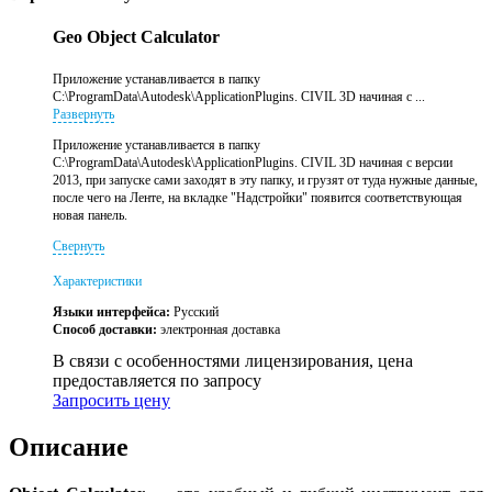
Geo Object Calculator
Приложение устанавливается в папку
C:\ProgramData\Autodesk\ApplicationPlugins. CIVIL 3D начиная с ...
Развернуть
Приложение устанавливается в папку
C:\ProgramData\Autodesk\ApplicationPlugins. CIVIL 3D начиная с версии
2013, при запуске сами заходят в эту папку, и грузят от туда нужные данные,
после чего на Ленте, на вкладке "Надстройки" появится соответствующая
новая панель.
Свернуть
Характеристики
Языки интерфейса:
Русский
Способ доставки:
электронная доставка
В связи с особенностями лицензирования, цена
предоставляется по запросу
Запросить цену
Описание