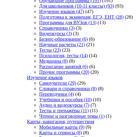
Обучающие программы
(191)
(191)
Для школьников (10-11 классы)
(93)
(93)
Изучение языков
(47)
(47)
Подготовка к экзаменам, ЕГЭ, ЕНТ
(28)
(28)
Программы для ВУЗов
(13)
(13)
Справочники
(3)
(3)
Видеокурсы
(3)
(3)
Бизнес-образование
(6)
(6)
Научные расчеты
(21)
(21)
Тесты
(23)
(23)
Психология, тесты
(14)
(14)
Медицина
(8)
(8)
Расписание занятий
(6)
(6)
Прочие программы
(20)
(20)
Изучение языков
Самоучители
(29)
(29)
Словари и справочники
(8)
(8)
Переводчики
(4)
(4)
Учебники и пособия
(10)
(10)
Аудио и видеокурсы
(7)
(7)
Тесты и тренажёры
(11)
(11)
Чтение и разговорные темы
(1)
(1)
Карты, навигация, путешествия
Мобильные карты
(9)
(9)
Карты и сервисы
(8)
(8)