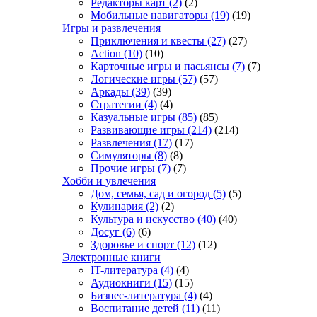
Редакторы карт
(2)
(2)
Мобильные навигаторы
(19)
(19)
Игры и развлечения
Приключения и квесты
(27)
(27)
Action
(10)
(10)
Карточные игры и пасьянсы
(7)
(7)
Логические игры
(57)
(57)
Аркады
(39)
(39)
Стратегии
(4)
(4)
Казуальные игры
(85)
(85)
Развивающие игры
(214)
(214)
Развлечения
(17)
(17)
Симуляторы
(8)
(8)
Прочие игры
(7)
(7)
Хобби и увлечения
Дом, семья, сад и огород
(5)
(5)
Кулинария
(2)
(2)
Культура и искусство
(40)
(40)
Досуг
(6)
(6)
Здоровье и спорт
(12)
(12)
Электронные книги
IT-литература
(4)
(4)
Аудиокниги
(15)
(15)
Бизнес-литература
(4)
(4)
Воспитание детей
(11)
(11)