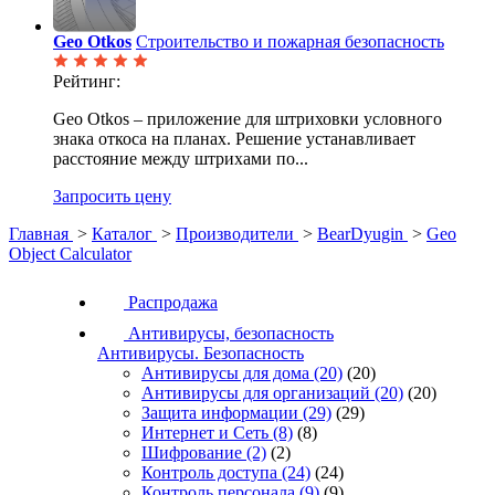
Geo Otkos
Строительство и пожарная безопасность
Рейтинг:
Geo Otkos – приложение для штриховки условного
знака откоса на планах. Решение устанавливает
расстояние между штрихами по...
Запросить цену
Главная
>
Каталог
>
Производители
>
BearDyugin
>
Geo
Object Calculator
Распродажа
Антивирусы, безопасность
Антивирусы. Безопасность
Антивирусы для дома
(20)
(20)
Антивирусы для организаций
(20)
(20)
Защита информации
(29)
(29)
Интернет и Сеть
(8)
(8)
Шифрование
(2)
(2)
Контроль доступа
(24)
(24)
Контроль персонала
(9)
(9)