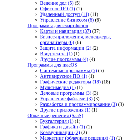
Ведение дел
(5)
(5)
Офисное ПО
(1)
(1)
Удаленный доступ
(11)
(11)
Управление бизнесом
(6)
(6)
Программы для смартфонов
Карты и навигация
(37)
(37)
Бизнес-приложения, менеджеры,
органайзеры
(6)
(6)
Защита информации
(2)
(2)
Ввод текста
(1)
(1)
Другие программы
(4)
(4)
Программы для macOS
Системные программы
(5)
(5)
Антивирусное ПО
(1)
(1)
Графические редакторы
(18)
(18)
Мультимедиа
(1)
(1)
Деловые программы
(3)
(3)
Управление файлами
(3)
(3)
Разработка и программирование
(3)
(3)
Другие приложения
(1)
(1)
Облачные решения (SaaS)
Бухгалтерия
(1)
(1)
Графика и дизайн
(1)
(1)
Коммуникации
(2)
(2)
Маркетинг (облачные решения)
(1)
(1)