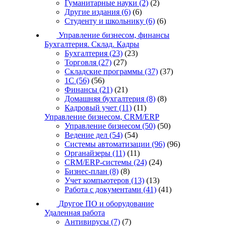
Гуманитарные науки
(2)
(2)
Другие издания
(6)
(6)
Студенту и школьнику
(6)
(6)
Управление бизнесом, финансы
Бухгалтерия. Склад. Кадры
Бухгалтерия
(23)
(23)
Торговля
(27)
(27)
Складские программы
(37)
(37)
1С
(56)
(56)
Финансы
(21)
(21)
Домашняя бухгалтерия
(8)
(8)
Кадровый учет
(11)
(11)
Управление бизнесом, CRM/ERP
Управление бизнесом
(50)
(50)
Ведение дел
(54)
(54)
Системы автоматизации
(96)
(96)
Органайзеры
(11)
(11)
CRM/ERP-системы
(24)
(24)
Бизнес-план
(8)
(8)
Учет компьютеров
(13)
(13)
Работа с документами
(41)
(41)
Другое ПО и оборудование
Удаленная работа
Антивирусы
(7)
(7)