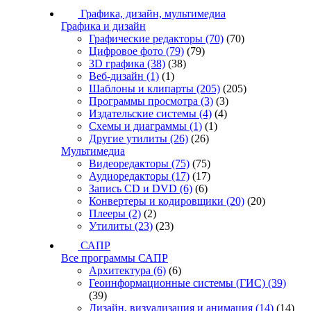
Графика, дизайн, мультимедиа
Графика и дизайн
Графические редакторы
(70)
(70)
Цифровое фото
(79)
(79)
3D графика
(38)
(38)
Веб-дизайн
(1)
(1)
Шаблоны и клипарты
(205)
(205)
Программы просмотра
(3)
(3)
Издательские системы
(4)
(4)
Схемы и диаграммы
(1)
(1)
Другие утилиты
(26)
(26)
Мультимедиа
Видеоредакторы
(75)
(75)
Аудиоредакторы
(17)
(17)
Запись CD и DVD
(6)
(6)
Конвертеры и кодировщики
(20)
(20)
Плееры
(2)
(2)
Утилиты
(23)
(23)
САПР
Все программы САПР
Архитектура
(6)
(6)
Геоинформационные системы (ГИС)
(39)
(39)
Дизайн, визуализация и анимация
(14)
(14)