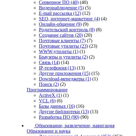
Серверное ПО
(40)
(40)
Видеонаблюдение
(5)
(5)
E-mail рассылка
(12)
(12)
SEO, интернет-маркетинг
(4)
(4)
Онлайн-общение
(9)
(9)
Родительский контроль
(8)
(8)
Создание сайтов
(20)
(20)
Почтовые клиенты
(7)
(7)
Почтовые утилиты
(23)
(23)
WWW-утилиты
(1)
(1)
Браузеры и утилиты
(2)
(2)
Связь
(14)
(14)
IP-телефония
(13)
(13)
Другие приложения
(15)
(15)
Download-менеджеры
(1)
(1)
Поиск
(2)
(2)
Программирование
ActiveX
(1)
(1)
VCL
(6)
(6)
Базы данных
(16)
(16)
Другие библиотеки
(13)
(13)
Разработка ПО
(90)
(90)
Образование, развлечение, навигация
Образование и наука