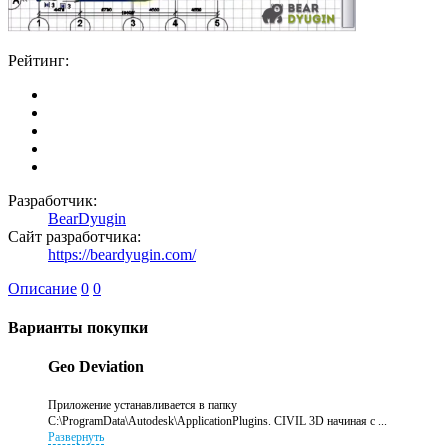
Рейтинг:
Разработчик:
BearDyugin
Сайт разработчика:
https://beardyugin.com/
Описание
0
0
Варианты покупки
Geo Deviation
Приложение устанавливается в папку
C:\ProgramData\Autodesk\ApplicationPlugins. CIVIL 3D начиная с ...
Развернуть