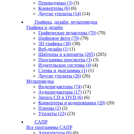
Переводчики
(3)
(3)
Конвертеры
(6)
(6)
Другие утилиты
(14)
(14)
Графика, дизайн, мультимедиа
Графика и дизайн
Графические редакторы
(70)
(70)
Цифровое фото
(79)
(79)
3D графика
(38)
(38)
Веб-дизайн
(1)
(1)
Шаблоны и клипарты
(205)
(205)
Программы просмотра
(3)
(3)
Издательские системы
(4)
(4)
Схемы и диаграммы
(1)
(1)
Другие утилиты
(26)
(26)
Мультимедиа
Видеоредакторы
(74)
(74)
Аудиоредакторы
(17)
(17)
Запись CD и DVD
(6)
(6)
Конвертеры и кодировщики
(20)
(20)
Плееры
(2)
(2)
Утилиты
(23)
(23)
САПР
Все программы САПР
Архитектура
(6)
(6)