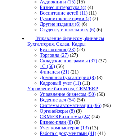
Аудиокниги
(15)
(15)
Бизнес-литература
(4)
(4)
Воспитание детей
(11)
(11)
Гуманитарные науки
(2)
(2)
Другие издания
(6)
(6)
Студенту и школьнику
(6)
(6)
Управление бизнесом, финансы
Бухгалтерия. Склад. Кадры
Бухгалтерия
(23)
(23)
Торговля
(27)
(27)
Складские программы
(37)
(37)
1С
(56)
(56)
Финансы
(21)
(21)
Домашняя бухгалтерия
(8)
(8)
Кадровый учет
(11)
(11)
Управление бизнесом, CRM/ERP
Управление бизнесом
(50)
(50)
Ведение дел
(54)
(54)
Системы автоматизации
(96)
(96)
Органайзеры
(8)
(8)
CRM/ERP-системы
(24)
(24)
Бизнес-план
(8)
(8)
Учет компьютеров
(13)
(13)
Работа с документами
(41)
(41)