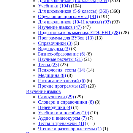
Для школьников (1-4 классы)
(353)
(353)
Учебники
(104)
(104)
Для школьников (5-9 классы)
(360)
(360)
Обучающие программы
(191)
(191)
Для школьников (10-11 классы)
(93)
(93)
Изучение языков
(47)
(47)
Подготовка к экзаменам, ЕГЭ, ЕНТ
(28)
(28)
Программы для ВУЗов
(13)
(13)
Справочники
(3)
(3)
Видеокурсы
(3)
(3)
Бизнес-образование
(6)
(6)
Научные расчеты
(21)
(21)
Тесты
(23)
(23)
Психология, тесты
(14)
(14)
Медицина
(8)
(8)
Расписание занятий
(6)
(6)
Прочие программы
(20)
(20)
Изучение языков
Самоучители
(29)
(29)
Словари и справочники
(8)
(8)
Переводчики
(4)
(4)
Учебники и пособия
(10)
(10)
Аудио и видеокурсы
(7)
(7)
Тесты и тренажёры
(11)
(11)
Чтение и разговорные темы
(1)
(1)