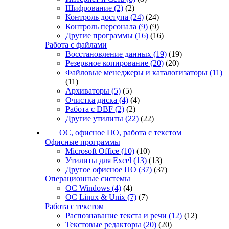
Шифрование
(2)
(2)
Контроль доступа
(24)
(24)
Контроль персонала
(9)
(9)
Другие программы
(16)
(16)
Работа с файлами
Восстановление данных
(19)
(19)
Резервное копирование
(20)
(20)
Файловые менеджеры и каталогизаторы
(11)
(11)
Архиваторы
(5)
(5)
Очистка диска
(4)
(4)
Работа с DBF
(2)
(2)
Другие утилиты
(22)
(22)
ОС, офисное ПО, работа с текстом
Офисные программы
Microsoft Office
(10)
(10)
Утилиты для Excel
(13)
(13)
Другое офисное ПО
(37)
(37)
Операционные системы
ОС Windows
(4)
(4)
ОС Linux & Unix
(7)
(7)
Работа с текстом
Распознавание текста и речи
(12)
(12)
Текстовые редакторы
(20)
(20)