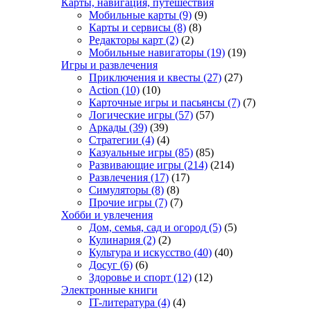
Карты, навигация, путешествия
Мобильные карты
(9)
(9)
Карты и сервисы
(8)
(8)
Редакторы карт
(2)
(2)
Мобильные навигаторы
(19)
(19)
Игры и развлечения
Приключения и квесты
(27)
(27)
Action
(10)
(10)
Карточные игры и пасьянсы
(7)
(7)
Логические игры
(57)
(57)
Аркады
(39)
(39)
Стратегии
(4)
(4)
Казуальные игры
(85)
(85)
Развивающие игры
(214)
(214)
Развлечения
(17)
(17)
Симуляторы
(8)
(8)
Прочие игры
(7)
(7)
Хобби и увлечения
Дом, семья, сад и огород
(5)
(5)
Кулинария
(2)
(2)
Культура и искусство
(40)
(40)
Досуг
(6)
(6)
Здоровье и спорт
(12)
(12)
Электронные книги
IT-литература
(4)
(4)