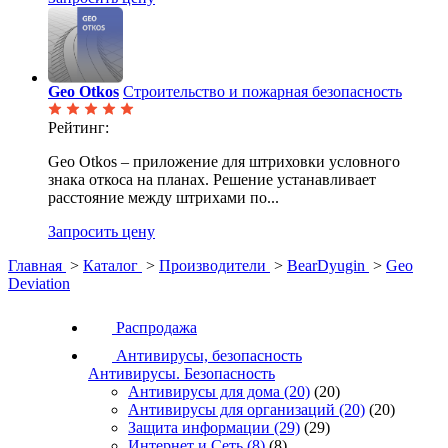
Geo Otkos
Строительство и пожарная безопасность
Рейтинг:
Geo Otkos – приложение для штриховки условного
знака откоса на планах. Решение устанавливает
расстояние между штрихами по...
Запросить цену
Главная
>
Каталог
>
Производители
>
BearDyugin
>
Geo
Deviation
Распродажа
Антивирусы, безопасность
Антивирусы. Безопасность
Антивирусы для дома
(20)
(20)
Антивирусы для организаций
(20)
(20)
Защита информации
(29)
(29)
Интернет и Сеть
(8)
(8)