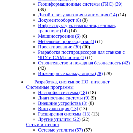
Геоинформационные системы (ГИС)
(39)
(39)
Дизайн, визуализация и анимация
(14)
(14)
Документооборот
(8)
(8)
Инфраструктура: изыскания, генплан,
транспорт
(14)
(14)
Машиностроение
(6)
(6)
Мебельное производство
(1)
(1)
Проектирование
(30)
(30)
Разработка постпроцессоров для станков с
ЧПУ и CAM-систем
(1)
(1)
Строительство и пожарная безопасность
(42)
(42)
Инженерные калькуляторы
(28)
(28)
Разработка, системное ПО, интернет
Системные программы
Настройка системы
(18)
(18)
Диагностика системы
(9)
(9)
Внешние устройства
(8)
(8)
Виртуализация
(13)
(13)
Расширения системы
(13)
(13)
Другие утилиты
(22)
(22)
Сеть и интернет
Сетевые утилиты
(57)
(57)