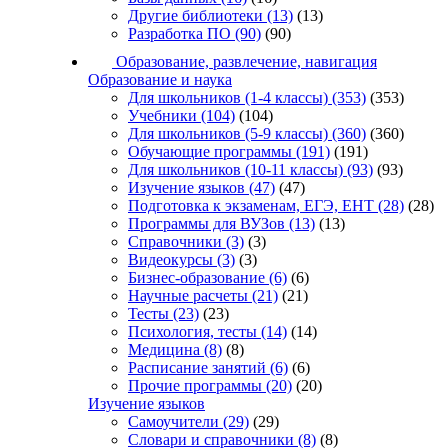
Другие библиотеки
(13)
(13)
Разработка ПО
(90)
(90)
Образование, развлечение, навигация
Образование и наука
Для школьников (1-4 классы)
(353)
(353)
Учебники
(104)
(104)
Для школьников (5-9 классы)
(360)
(360)
Обучающие программы
(191)
(191)
Для школьников (10-11 классы)
(93)
(93)
Изучение языков
(47)
(47)
Подготовка к экзаменам, ЕГЭ, ЕНТ
(28)
(28)
Программы для ВУЗов
(13)
(13)
Справочники
(3)
(3)
Видеокурсы
(3)
(3)
Бизнес-образование
(6)
(6)
Научные расчеты
(21)
(21)
Тесты
(23)
(23)
Психология, тесты
(14)
(14)
Медицина
(8)
(8)
Расписание занятий
(6)
(6)
Прочие программы
(20)
(20)
Изучение языков
Самоучители
(29)
(29)
Словари и справочники
(8)
(8)