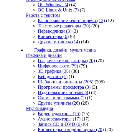
ОС Windows
(4)
(4)
ОС Linux & Unix
(7)
(7)
Работа с текстом
Распознавание текста и речи
(12)
(12)
Текстовые редакторы
(20)
(20)
Переводчики
(3)
(3)
Конвертеры
(6)
(6)
Другие утилиты
(14)
(14)
Графика, дизайн, мультимедиа
Графика и дизайн
Графические редакторы
(70)
(70)
Цифровое фото
(79)
(79)
3D графика
(38)
(38)
Веб-дизайн
(1)
(1)
Шаблоны и клипарты
(205)
(205)
Программы просмотра
(3)
(3)
Издательские системы
(4)
(4)
Схемы и диаграммы
(1)
(1)
Другие утилиты
(26)
(26)
Мультимедиа
Видеоредакторы
(75)
(75)
Аудиоредакторы
(17)
(17)
Запись CD и DVD
(6)
(6)
Конвертеры и кодировщики
(20)
(20)