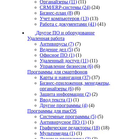
Органайзеры
(11)
(11)
CRM/ERP-системы
(24)
(24)
Бизнес-план
(8)
(8)
Учет компьютеров
(13)
(13)
Работа с документами
(41)
(41)
Другое ПО и оборудование
Удаленная работа
Антивирусы
(7)
(7)
Ведение дел
(5)
(5)
Офисное ПО
(1)
(1)
Удаленный доступ
(11)
(11)
Управление бизнесом
(6)
(6)
Программы для смартфонов
Карты и навигация
(37)
(37)
Бизнес-приложения, менеджеры,
органайзеры
(6)
(6)
Защита информации
(2)
(2)
Ввод текста
(1)
(1)
Другие программы
(4)
(4)
Программы для macOS
Системные программы
(5)
(5)
Антивирусное ПО
(1)
(1)
Графические редакторы
(18)
(18)
Мультимедиа
(1)
(1)
Деловые программы
(3)
(3)