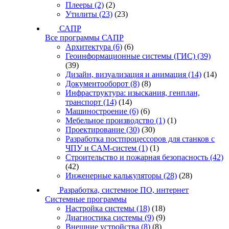
Плееры
(2)
(2)
Утилиты
(23)
(23)
САПР
Все программы САПР
Архитектура
(6)
(6)
Геоинформационные системы (ГИС)
(39)
(39)
Дизайн, визуализация и анимация
(14)
(14)
Документооборот
(8)
(8)
Инфраструктура: изыскания, генплан,
транспорт
(14)
(14)
Машиностроение
(6)
(6)
Мебельное производство
(1)
(1)
Проектирование
(30)
(30)
Разработка постпроцессоров для станков с
ЧПУ и CAM-систем
(1)
(1)
Строительство и пожарная безопасность
(42)
(42)
Инженерные калькуляторы
(28)
(28)
Разработка, системное ПО, интернет
Системные программы
Настройка системы
(18)
(18)
Диагностика системы
(9)
(9)
Внешние устройства
(8)
(8)