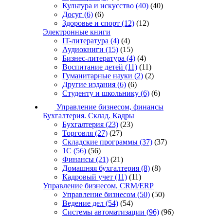
Культура и искусство
(40)
(40)
Досуг
(6)
(6)
Здоровье и спорт
(12)
(12)
Электронные книги
IT-литература
(4)
(4)
Аудиокниги
(15)
(15)
Бизнес-литература
(4)
(4)
Воспитание детей
(11)
(11)
Гуманитарные науки
(2)
(2)
Другие издания
(6)
(6)
Студенту и школьнику
(6)
(6)
Управление бизнесом, финансы
Бухгалтерия. Склад. Кадры
Бухгалтерия
(23)
(23)
Торговля
(27)
(27)
Складские программы
(37)
(37)
1С
(56)
(56)
Финансы
(21)
(21)
Домашняя бухгалтерия
(8)
(8)
Кадровый учет
(11)
(11)
Управление бизнесом, CRM/ERP
Управление бизнесом
(50)
(50)
Ведение дел
(54)
(54)
Системы автоматизации
(96)
(96)