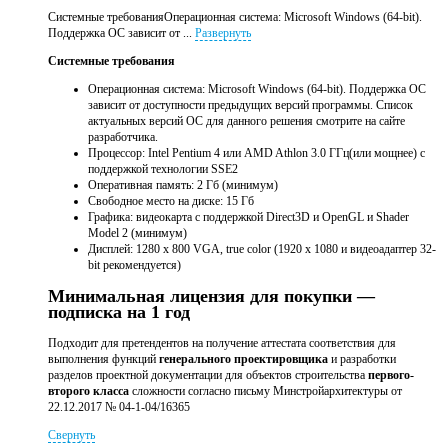
Системные требованияОперационная система: Microsoft Windows (64-bit).
Поддержка ОС зависит от ...
Развернуть
Системные требования
Операционная система: Microsoft Windows (64-bit). Поддержка ОС
зависит от доступности предыдущих версий программы. Список
актуальных версий ОС для данного решения смотрите на сайте
разработчика.
Процессор: Intel Pentium 4 или AMD Athlon 3.0 ГГц(или мощнее) с
поддержкой технологии SSE2
Оперативная память: 2 Гб (минимум)
Свободное место на диске: 15 Гб
Графика: видеокарта с поддержкой Direct3D и OpenGL и Shader
Model 2 (минимум)
Диcплей: 1280 x 800 VGA, true color (1920 x 1080 и видеоадаптер 32-
bit рекомендуется)
Минимальная лицензия для покупки —
подписка на 1 год
Подходит для претендентов на получение аттестата соответствия для
выполнения функций
генерального проектировщика
и разработки
разделов проектной документации для объектов строительства
первого-
второго класса
сложности согласно письму Минстройархитектуры от
22.12.2017 № 04-1-04/16365
Свернуть