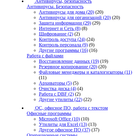
Антивирусы, безопасность
Антивирусы. Безопасность
Антивирусы для дома
(20)
(20)
Антивирусы для организаций
(20)
(20)
Защита информации
(29)
(29)
Интернет и Сеть
(8)
(8)
Шифрование
(2)
(2)
Контроль доступа
(24)
(24)
Контроль персонала
(9)
(9)
Другие программы
(16)
(16)
Работа с файлами
Восстановление данных
(19)
(19)
Резервное копирование
(20)
(20)
Файловые менеджеры и каталогизаторы
(11)
(11)
Архиваторы
(5)
(5)
Очистка диска
(4)
(4)
Работа с DBF
(2)
(2)
Другие утилиты
(22)
(22)
ОС, офисное ПО, работа с текстом
Офисные программы
Microsoft Office
(10)
(10)
Утилиты для Excel
(13)
(13)
Другое офисное ПО
(37)
(37)
Операционные системы