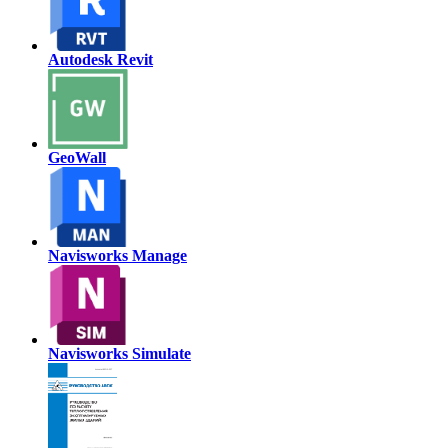
Autodesk Revit
GeoWall
Navisworks Manage
Navisworks Simulate