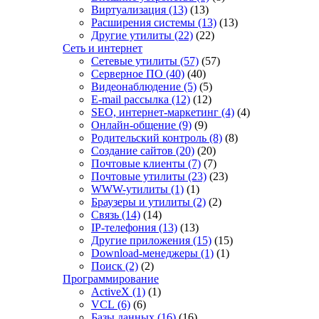
Виртуализация
(13)
(13)
Расширения системы
(13)
(13)
Другие утилиты
(22)
(22)
Сеть и интернет
Сетевые утилиты
(57)
(57)
Серверное ПО
(40)
(40)
Видеонаблюдение
(5)
(5)
E-mail рассылка
(12)
(12)
SEO, интернет-маркетинг
(4)
(4)
Онлайн-общение
(9)
(9)
Родительский контроль
(8)
(8)
Создание сайтов
(20)
(20)
Почтовые клиенты
(7)
(7)
Почтовые утилиты
(23)
(23)
WWW-утилиты
(1)
(1)
Браузеры и утилиты
(2)
(2)
Связь
(14)
(14)
IP-телефония
(13)
(13)
Другие приложения
(15)
(15)
Download-менеджеры
(1)
(1)
Поиск
(2)
(2)
Программирование
ActiveX
(1)
(1)
VCL
(6)
(6)
Базы данных
(16)
(16)