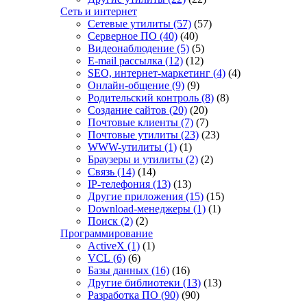
Сеть и интернет
Сетевые утилиты
(57)
(57)
Серверное ПО
(40)
(40)
Видеонаблюдение
(5)
(5)
E-mail рассылка
(12)
(12)
SEO, интернет-маркетинг
(4)
(4)
Онлайн-общение
(9)
(9)
Родительский контроль
(8)
(8)
Создание сайтов
(20)
(20)
Почтовые клиенты
(7)
(7)
Почтовые утилиты
(23)
(23)
WWW-утилиты
(1)
(1)
Браузеры и утилиты
(2)
(2)
Связь
(14)
(14)
IP-телефония
(13)
(13)
Другие приложения
(15)
(15)
Download-менеджеры
(1)
(1)
Поиск
(2)
(2)
Программирование
ActiveX
(1)
(1)
VCL
(6)
(6)
Базы данных
(16)
(16)
Другие библиотеки
(13)
(13)
Разработка ПО
(90)
(90)