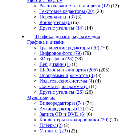
Работа с текстом
Распознавание текста и речи
(12)
(12)
Текстовые редакторы
(20)
(20)
Переводчики
(3)
(3)
Конвертеры
(6)
(6)
Другие утилиты
(14)
(14)
Графика, дизайн, мультимедиа
Графика и дизайн
Графические редакторы
(70)
(70)
Цифровое фото
(79)
(79)
3D графика
(38)
(38)
Веб-дизайн
(1)
(1)
Шаблоны и клипарты
(205)
(205)
Программы просмотра
(3)
(3)
Издательские системы
(4)
(4)
Схемы и диаграммы
(1)
(1)
Другие утилиты
(26)
(26)
Мультимедиа
Видеоредакторы
(74)
(74)
Аудиоредакторы
(17)
(17)
Запись CD и DVD
(6)
(6)
Конвертеры и кодировщики
(20)
(20)
Плееры
(2)
(2)
Утилиты
(23)
(23)