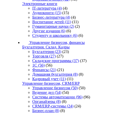
Электронные книги
IT-литература
(4)
(4)
Аудиокниги
(15)
(15)
Бизнес-литература
(4)
(4)
Воспитание детей
(11)
(11)
Гуманитарные науки
(2)
(2)
Другие издания
(6)
(6)
Студенту и школьнику
(6)
(6)
Управление бизнесом, финансы
Бухгалтерия. Склад. Кадры
Бухгалтерия
(23)
(23)
Торговля
(27)
(27)
Складские программы
(37)
(37)
1С
(56)
(56)
Финансы
(21)
(21)
Домашняя бухгалтерия
(8)
(8)
Кадровый учет
(11)
(11)
Управление бизнесом, CRM/ERP
Управление бизнесом
(50)
(50)
Ведение дел
(54)
(54)
Системы автоматизации
(96)
(96)
Органайзеры
(8)
(8)
CRM/ERP-системы
(24)
(24)
Бизнес-план
(8)
(8)