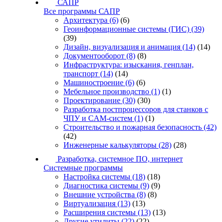
САПР
Все программы САПР
Архитектура
(6)
(6)
Геоинформационные системы (ГИС)
(39)
(39)
Дизайн, визуализация и анимация
(14)
(14)
Документооборот
(8)
(8)
Инфраструктура: изыскания, генплан,
транспорт
(14)
(14)
Машиностроение
(6)
(6)
Мебельное производство
(1)
(1)
Проектирование
(30)
(30)
Разработка постпроцессоров для станков с
ЧПУ и CAM-систем
(1)
(1)
Строительство и пожарная безопасность
(42)
(42)
Инженерные калькуляторы
(28)
(28)
Разработка, системное ПО, интернет
Системные программы
Настройка системы
(18)
(18)
Диагностика системы
(9)
(9)
Внешние устройства
(8)
(8)
Виртуализация
(13)
(13)
Расширения системы
(13)
(13)
Другие утилиты
(22)
(22)