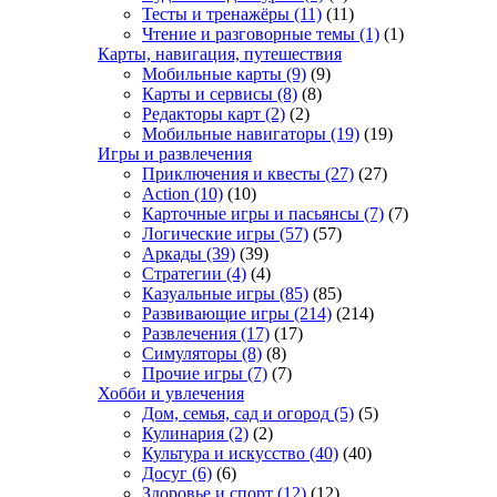
Тесты и тренажёры
(11)
(11)
Чтение и разговорные темы
(1)
(1)
Карты, навигация, путешествия
Мобильные карты
(9)
(9)
Карты и сервисы
(8)
(8)
Редакторы карт
(2)
(2)
Мобильные навигаторы
(19)
(19)
Игры и развлечения
Приключения и квесты
(27)
(27)
Action
(10)
(10)
Карточные игры и пасьянсы
(7)
(7)
Логические игры
(57)
(57)
Аркады
(39)
(39)
Стратегии
(4)
(4)
Казуальные игры
(85)
(85)
Развивающие игры
(214)
(214)
Развлечения
(17)
(17)
Симуляторы
(8)
(8)
Прочие игры
(7)
(7)
Хобби и увлечения
Дом, семья, сад и огород
(5)
(5)
Кулинария
(2)
(2)
Культура и искусство
(40)
(40)
Досуг
(6)
(6)
Здоровье и спорт
(12)
(12)