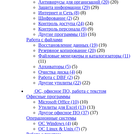
Антивирусы для организаций
(20)
(20)
Защита информации
(29)
(29)
Интернет и Сеть
(8)
(8)
Шифрование
(2)
(2)
Контроль доступа
(24)
(24)
Контроль персонала
(9)
(9)
Другие программы
(16)
(16)
Работа с файлами
Восстановление данных
(19)
(19)
Резервное копирование
(20)
(20)
Файловые менеджеры и каталогизаторы
(11)
(11)
Архиваторы
(5)
(5)
Очистка диска
(4)
(4)
Работа с DBF
(2)
(2)
Другие утилиты
(22)
(22)
ОС, офисное ПО, работа с текстом
Офисные программы
Microsoft Office
(10)
(10)
Утилиты для Excel
(13)
(13)
Другое офисное ПО
(37)
(37)
Операционные системы
ОС Windows
(4)
(4)
ОС Linux & Unix
(7)
(7)