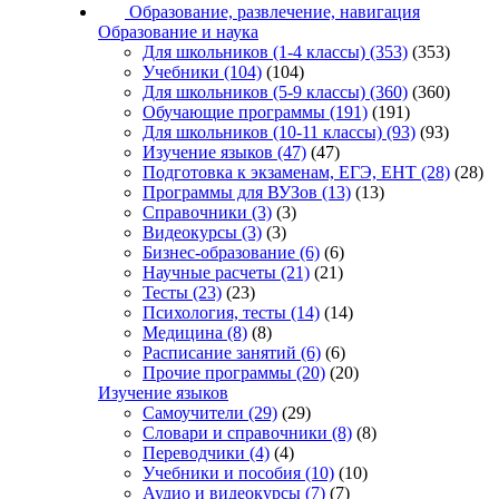
Образование, развлечение, навигация
Образование и наука
Для школьников (1-4 классы)
(353)
(353)
Учебники
(104)
(104)
Для школьников (5-9 классы)
(360)
(360)
Обучающие программы
(191)
(191)
Для школьников (10-11 классы)
(93)
(93)
Изучение языков
(47)
(47)
Подготовка к экзаменам, ЕГЭ, ЕНТ
(28)
(28)
Программы для ВУЗов
(13)
(13)
Справочники
(3)
(3)
Видеокурсы
(3)
(3)
Бизнес-образование
(6)
(6)
Научные расчеты
(21)
(21)
Тесты
(23)
(23)
Психология, тесты
(14)
(14)
Медицина
(8)
(8)
Расписание занятий
(6)
(6)
Прочие программы
(20)
(20)
Изучение языков
Самоучители
(29)
(29)
Словари и справочники
(8)
(8)
Переводчики
(4)
(4)
Учебники и пособия
(10)
(10)
Аудио и видеокурсы
(7)
(7)