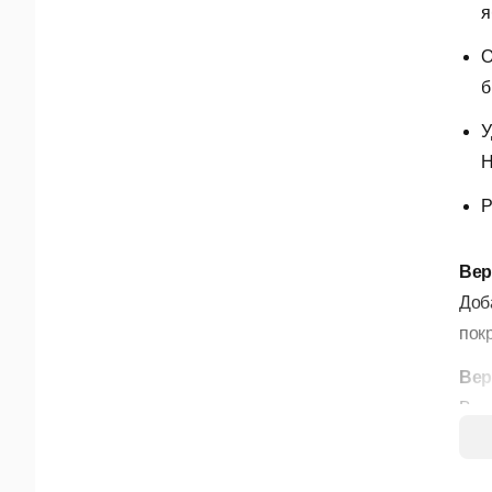
я
О
б
У
Н
Р
Вер
Доб
покр
Вер
Все
вре
учас