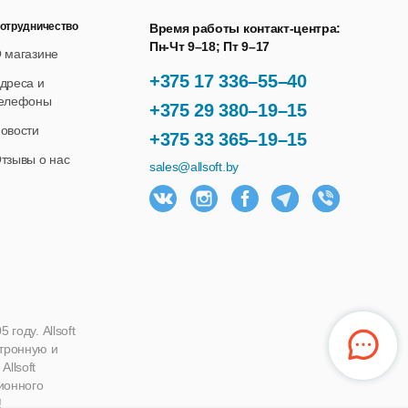
отрудничество
Время работы контакт-центра:
Пн-Чт 9–18; Пт 9–17
 магазине
+375 17 336–55–40
дреса и
елефоны
+375 29 380–19–15
овости
+375 33 365–19–15
тзывы о нас
sales@allsoft.by
году. Allsoft
ктронную и
llsoft
ионного
!