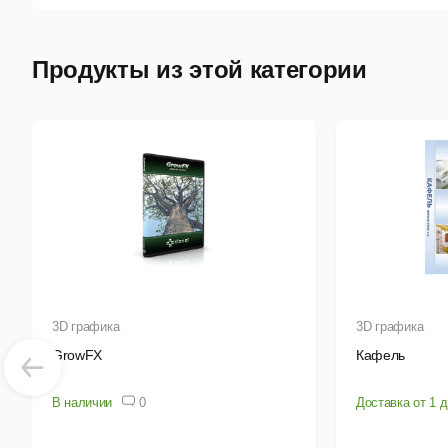
Вер
Все
Продукты из этой категории
рис
рел
Лан
сэк
Тог
маг
Осв
вст
офи
3D графика
3D графика
GrowFX
Кафель
В наличии
0
Доставка от 1 