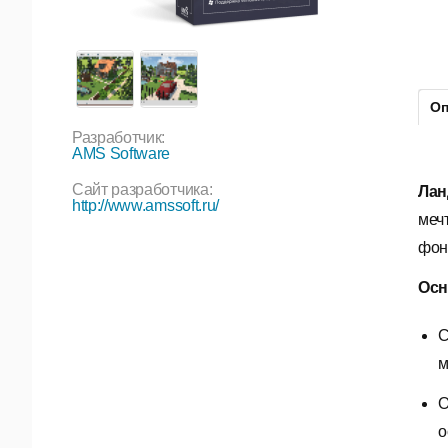
Оп
Разработчик:
AMS Software
Сайт разработчика:
Лан
http://www.amssoft.ru/
меч
фон
Осн
С
м
О
о