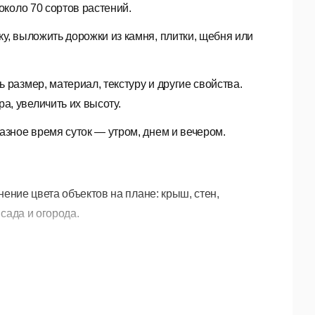
около 70 сортов растений.
у, выложить дорожки из камня, плитки, щебня или
 размер, материал, текстуру и другие свойства.
, увеличить их высоту.
азное время суток — утром, днем и вечером.
нение цвета объектов на плане: крыш, стен,
 сада и огорода.
удов, изменение освещения в зависимости от
и деревьев. Реалистичный режим прогулки по