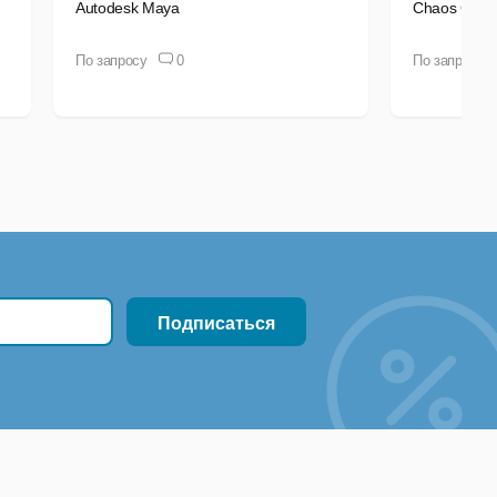
Autodesk Maya
Chaos Grou
По запросу
0
По запросу