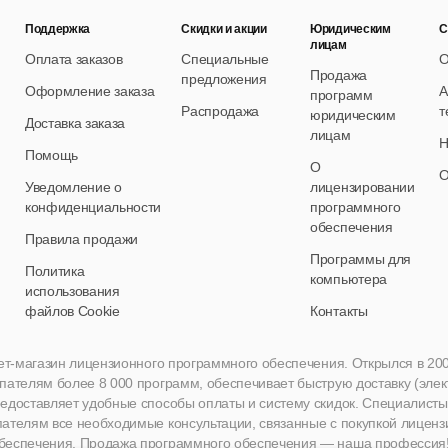
Поддержка
Скидки и акции
Юридическим
С
лицам
Оплата заказов
Специальные
О
Продажа
предложения
Оформление заказа
А
программ
Распродажа
т
юридическим
Доставка заказа
лицам
Н
Помощь
О
О
Уведомление о
лицензировании
конфиденциальности
программного
обеспечения
Правила продажи
Программы для
Политика
компьютера
использования
файлов Cookie
Контакты
нет-магазин лицензионного программного обеспечения. Открылся в 2005 
пателям более 8 000 программ, обеспечивает быструю доставку (эле
едоставляет удобные способы оплаты и систему скидок. Специалисты A
пателям все необходимые консультации, связанные с покупкой лиценз
беспечения. Продажа программного обеспечения — наша профессия