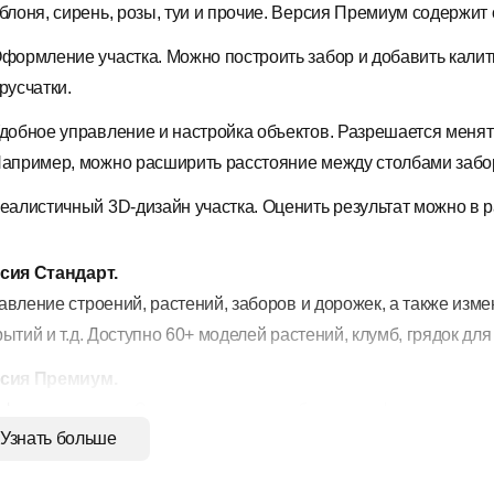
блоня, сирень, розы, туи и прочие. Версия Премиум содержит 
формление участка. Можно построить забор и добавить калитк
русчатки.
добное управление и настройка объектов. Разрешается менять
апример, можно расширить расстояние между столбами забора
еалистичный 3D-дизайн участка. Оценить результат можно в р
сия Стандарт.
авление строений, растений, заборов и дорожек, а также изме
ытий и т.д. Доступно 60+ моделей растений, клумб, грядок для
сия Премиум.
 функции версии Стандарт, а также добавление фонтанов и пр
Узнать больше
мени суток, 120+ качественных моделей цветов, кустарников 
тку.