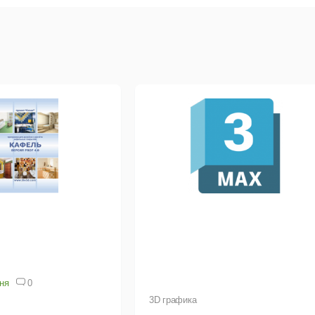
сия Делюкс.
 функции версии Стандарт и Премиум, а также 220+ качествен
ование газонов и клумб с изогнутыми краями, добавление крас
ьефом.
дшафтный Дизайн 3D
поможет заранее определиться с матер
ономит ваши силы, время и деньги. Вы можете построить участо
да реализовать проект будет гораздо проще! Его можно показа
азине мебели. А чтобы вернуться к редактированию позже, сох
оить программу сможет пользователь любого возраста и уровн
роенные подсказки. Если возникнут вопросы, можете посмотре
циальном сайте или обратиться в техподдержку.
дня
0
3D графика