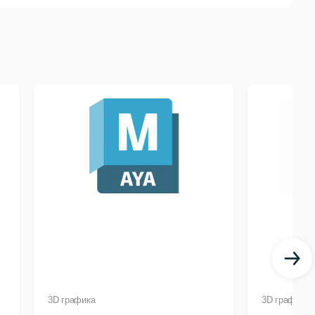
ных моделей цветов, кустарников и деревьев,
ивых извилистых дорожек на участок и работа с
иалом и рассчитать, сколько купить рассады. Это
к в 3D, а после распечатать план на принтере.
ть членам семьи, строителям или продавцам в
раните план на ПК.
я навыков. Интерфейс полностью на русском, есть
ть видеоуроки, почитать обучающие статьи на
3D графика
3D графика