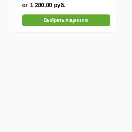
добиться лучшего 3D эффекта;
от 1 280,80 руб.
Выбрать лицензию
Макет печати: настроечная рамка с расширенными настройка
Режимы генерации настроечной рамки 3D, Flip, Custom;
Динамические метки определения правильного совмещения 
Обрезные метки;
Генерация питч-теста в файл PSB;
Начало и окончание анимации кадров клавишей пробел;
Блокировка пропорций кадрирующей рамки;