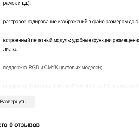
рамок и т.д.);
растровое кодирование изображений в файл размером до 4-х
встроенный печатный модуль: удобные функции размещения
листа;
поддержка RGB и CMYK цветовых моделей;
поддержка форматов файлов: Photoshop .psd (с поддержкой 
Развернуть
возможность экспорта в анимированный GIF и AVI форматы
возможность совмещения исходных изображений и предпро
его 0 отзывов