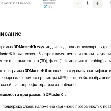
за копию (от 1 и более)
исание
грамма
3DMasterKit
служит для создания лентикулярных (рас
asterKit
, вы сможете быстро и качественно изготовить суве
о эффектами: стерео (3D), флип (flip), морфинг (morphing), а
же программа
3DMasterKit
позволяет создавать анаглифные и
реопары для прямого просмотра (JPS), интерлейс-изображения
гослойные стереофотографии из шаблонов.
можности программы 3DMasterKit:
поддержка слоев: наложение картинок с прозрачностью пов