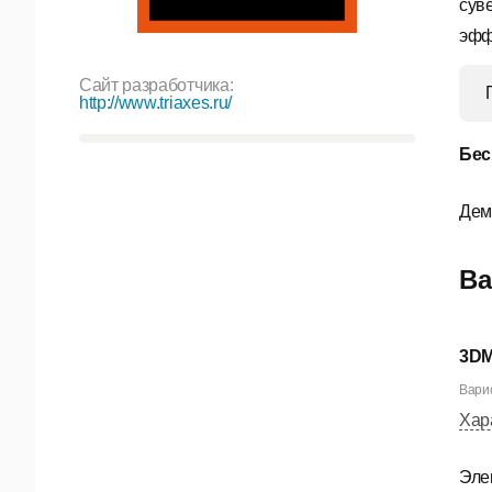
сув
эфф
Сайт разработчика:
http://www.triaxes.ru/
Бес
Дем
Ва
3DM
Варио
Хар
Эле