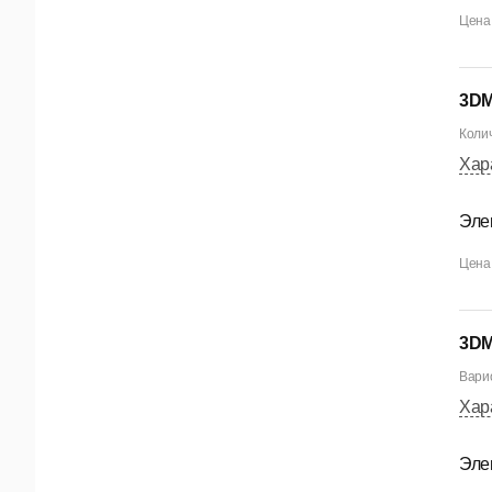
Цена 
3DM
Колич
Хар
Эле
Цена 
3DM
Варио
Хар
Эле