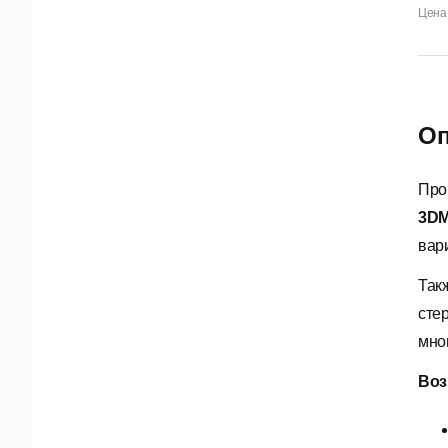
Цена 
Оп
Про
3DM
вари
Так
сте
мно
Воз