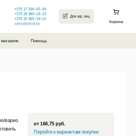
+375 17 336–55–40
+375 29 380–19–15
+375 33 365–19–15
Корзина
sales@allsoft.by
 магазине
Помощь
ео/варио
от
166,75
руб.
отовить
Перейти к вариантам покупки