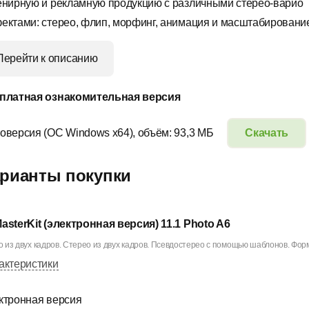
енирную и рекламную продукцию с различными стерео-варио
ектами: стерео, флип, морфинг, анимация и масштабировани
Перейти к описанию
платная ознакомительная версия
оверсия (ОС Windows х64), объём: 93,3 МБ
Скачать
рианты покупки
asterKit (электронная версия) 11.1 Photo A6
 из двух кадров. Стерео из двух кадров. Псевдостерео с помощью шаблонов. Фор
актеристики
ктронная версия