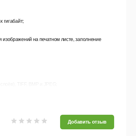
 гигабайт;
 изображений на печатном листе, заполнение
слоёв), TIFF, BMP и JPEG;
;
смотра в режиме анаглиф;
Добавить отзыв