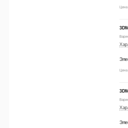
Цена 
3DM
Варио
Хар
Эле
Цена 
3DM
Варио
Хар
Эле