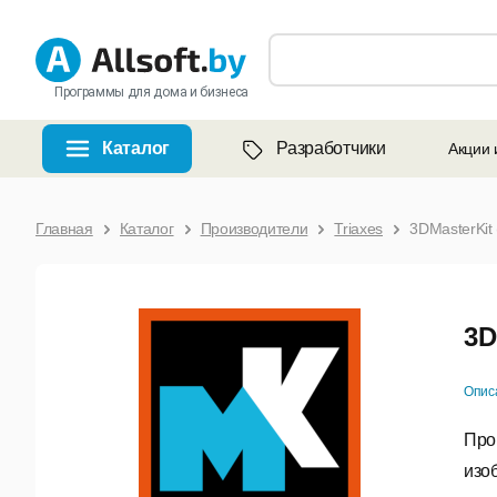
Программы для дома и бизнеса
Каталог
Разработчики
Акции 
Главная
Каталог
Производители
Triaxes
3DMasterKit
3D
Опис
Про
изо