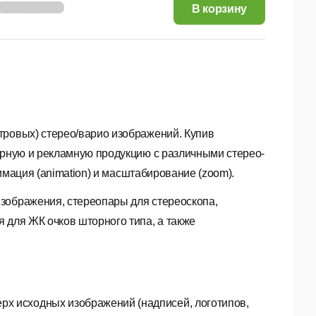
3 097,15 руб.
В корзину
тровых) стерео/варио изображений. Купив
нирную и рекламную продукцию с различными стерео-
нимация (animation) и масштабирование (zoom).
зображения, стереопары для стереоскопа,
 для ЖК очков шторного типа, а также
ерх исходных изображений (надписей, логотипов,