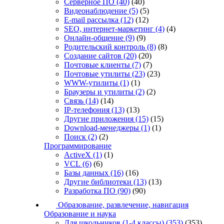
Серверное ПО
(40)
(40)
Видеонаблюдение
(5)
(5)
E-mail рассылка
(12)
(12)
SEO, интернет-маркетинг
(4)
(4)
Онлайн-общение
(9)
(9)
Родительский контроль
(8)
(8)
Создание сайтов
(20)
(20)
Почтовые клиенты
(7)
(7)
Почтовые утилиты
(23)
(23)
WWW-утилиты
(1)
(1)
Браузеры и утилиты
(2)
(2)
Связь
(14)
(14)
IP-телефония
(13)
(13)
Другие приложения
(15)
(15)
Download-менеджеры
(1)
(1)
Поиск
(2)
(2)
Программирование
ActiveX
(1)
(1)
VCL
(6)
(6)
Базы данных
(16)
(16)
Другие библиотеки
(13)
(13)
Разработка ПО
(90)
(90)
Образование, развлечение, навигация
Образование и наука
Для школьников (1-4 классы)
(353)
(353)