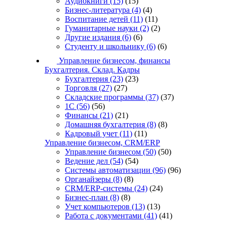
Аудиокниги
(15)
(15)
Бизнес-литература
(4)
(4)
Воспитание детей
(11)
(11)
Гуманитарные науки
(2)
(2)
Другие издания
(6)
(6)
Студенту и школьнику
(6)
(6)
Управление бизнесом, финансы
Бухгалтерия. Склад. Кадры
Бухгалтерия
(23)
(23)
Торговля
(27)
(27)
Складские программы
(37)
(37)
1С
(56)
(56)
Финансы
(21)
(21)
Домашняя бухгалтерия
(8)
(8)
Кадровый учет
(11)
(11)
Управление бизнесом, CRM/ERP
Управление бизнесом
(50)
(50)
Ведение дел
(54)
(54)
Системы автоматизации
(96)
(96)
Органайзеры
(8)
(8)
CRM/ERP-системы
(24)
(24)
Бизнес-план
(8)
(8)
Учет компьютеров
(13)
(13)
Работа с документами
(41)
(41)