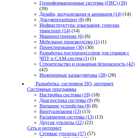
Геоинформационные системы (ГИС)
(39)
(39)
Дизайн, визуализация и анимация
(14)
(14)
Документооборот
(8)
(8)
Инфраструктура: изыскания, генплан,
транспорт
(14)
(14)
Машиностроение
(6)
(6)
Мебельное производство
(1)
(1)
Проектирование
(30)
(30)
Разработка постпроцессоров для станков с
ЧПУ и CAM-систем
(1)
(1)
Строительство и пожарная безопасность
(42)
(42)
Инженерные калькуляторы
(28)
(28)
Разработка, системное ПО, интернет
Системные программы
Настройка системы
(18)
(18)
Диагностика системы
(9)
(9)
Внешние устройства
(8)
(8)
Виртуализация
(13)
(13)
Расширения системы
(13)
(13)
Другие утилиты
(22)
(22)
Сеть и интернет
Сетевые утилиты
(57)
(57)