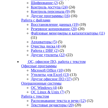
Шифрование
(2)
(2)
Контроль доступа
(24)
(24)
Контроль персонала
(9)
(9)
Другие программы
(16)
(16)
Работа с файлами
Восстановление данных
(19)
(19)
Резервное копирование
(20)
(20)
Файловые менеджеры и каталогизаторы
(11)
(11)
Архиваторы
(5)
(5)
Очистка диска
(4)
(4)
Работа с DBF
(2)
(2)
Другие утилиты
(22)
(22)
ОС, офисное ПО, работа с текстом
Офисные программы
Microsoft Office
(10)
(10)
Утилиты для Excel
(13)
(13)
Другое офисное ПО
(37)
(37)
Операционные системы
ОС Windows
(4)
(4)
ОС Linux & Unix
(7)
(7)
Работа с текстом
Распознавание текста и речи
(12)
(12)
Текстовые редакторы
(20)
(20)