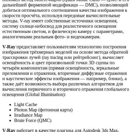
дальнейшей фирменной модификаци — DMC), позволяющий
добиться оптимального соотношения качества изображения к
скорости просчёта, используя передовые вычислительные
методы. V-ray имеет собственные источники освещения,
систему солнце-небосвод для реалистичного освещения
естественным светом, и физическую камеру с параметрами,
аналогичными реальным фото- и видеокамерам.
V-Ray
предоставляет пользователям технологию построения
изображения трёхмерных моделей на основе метода обратной
трассировки лучей (ray tracing или рейтрейсинг), вычисляет
освещённость и цвет произвольной точки 3D сцены по
четырём компонентам (прямая освещённость, зеркальные
преломления и отражения, вторичные диффузные отражения
и каустические эффекты изображения — например, блики), а
также даёт возможность выбора различных алгоритмов для
вычисления первичного и вторичного отражения глобального
освещения (Global Illumination):
Light Cache
Photon Map (фотонная карта)
Irradiance Map
Brute Force (QMC)
V-Ray
работает в качестве плагина для Autodesk 3ds Max,