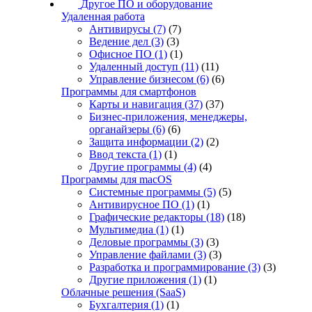
Другое ПО и оборудование
Удаленная работа
Антивирусы
(7)
(7)
Ведение дел
(3)
(3)
Офисное ПО
(1)
(1)
Удаленный доступ
(11)
(11)
Управление бизнесом
(6)
(6)
Программы для смартфонов
Карты и навигация
(37)
(37)
Бизнес-приложения, менеджеры,
органайзеры
(6)
(6)
Защита информации
(2)
(2)
Ввод текста
(1)
(1)
Другие программы
(4)
(4)
Программы для macOS
Системные программы
(5)
(5)
Антивирусное ПО
(1)
(1)
Графические редакторы
(18)
(18)
Мультимедиа
(1)
(1)
Деловые программы
(3)
(3)
Управление файлами
(3)
(3)
Разработка и программирование
(3)
(3)
Другие приложения
(1)
(1)
Облачные решения (SaaS)
Бухгалтерия
(1)
(1)