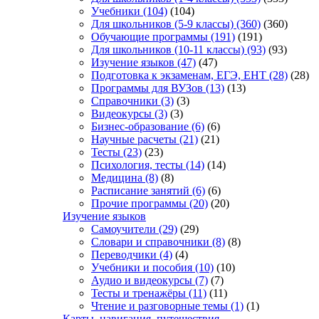
Учебники
(104)
(104)
Для школьников (5-9 классы)
(360)
(360)
Обучающие программы
(191)
(191)
Для школьников (10-11 классы)
(93)
(93)
Изучение языков
(47)
(47)
Подготовка к экзаменам, ЕГЭ, ЕНТ
(28)
(28)
Программы для ВУЗов
(13)
(13)
Справочники
(3)
(3)
Видеокурсы
(3)
(3)
Бизнес-образование
(6)
(6)
Научные расчеты
(21)
(21)
Тесты
(23)
(23)
Психология, тесты
(14)
(14)
Медицина
(8)
(8)
Расписание занятий
(6)
(6)
Прочие программы
(20)
(20)
Изучение языков
Самоучители
(29)
(29)
Словари и справочники
(8)
(8)
Переводчики
(4)
(4)
Учебники и пособия
(10)
(10)
Аудио и видеокурсы
(7)
(7)
Тесты и тренажёры
(11)
(11)
Чтение и разговорные темы
(1)
(1)
Карты, навигация, путешествия