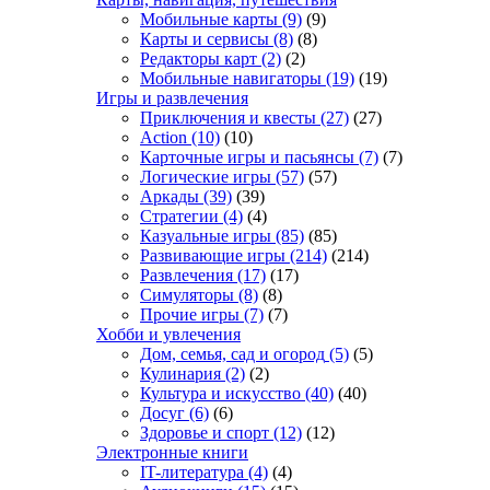
Мобильные карты
(9)
(9)
Карты и сервисы
(8)
(8)
Редакторы карт
(2)
(2)
Мобильные навигаторы
(19)
(19)
Игры и развлечения
Приключения и квесты
(27)
(27)
Action
(10)
(10)
Карточные игры и пасьянсы
(7)
(7)
Логические игры
(57)
(57)
Аркады
(39)
(39)
Стратегии
(4)
(4)
Казуальные игры
(85)
(85)
Развивающие игры
(214)
(214)
Развлечения
(17)
(17)
Симуляторы
(8)
(8)
Прочие игры
(7)
(7)
Хобби и увлечения
Дом, семья, сад и огород
(5)
(5)
Кулинария
(2)
(2)
Культура и искусство
(40)
(40)
Досуг
(6)
(6)
Здоровье и спорт
(12)
(12)
Электронные книги
IT-литература
(4)
(4)