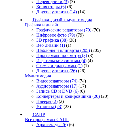
Переводчики
(3)
(3)
Конвертеры
(6)
(6)
Другие утилиты
(14)
(14)
Графика, дизайн, мультимедиа
Графика и дизайн
Графические редакторы
(70)
(70)
Цифровое фото
(79)
(79)
3D графика
(38)
(38)
Веб-дизайн
(1)
(1)
Шаблоны и клипарты
(205)
(205)
Программы просмотра
(3)
(3)
Издательские системы
(4)
(4)
Схемы и диаграммы
(1)
(1)
Другие утилиты
(26)
(26)
Мультимедиа
Видеоредакторы
(74)
(74)
Аудиоредакторы
(17)
(17)
Запись CD и DVD
(6)
(6)
Конвертеры и кодировщики
(20)
(20)
Плееры
(2)
(2)
Утилиты
(23)
(23)
САПР
Все программы САПР
Архитектура
(6)
(6)