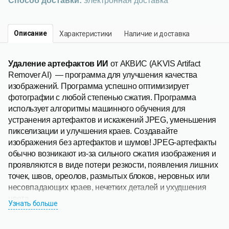
Способ доставки:
электронная доставка
Описание
Характеристики
Наличие и доставка
Удаление артефактов ИИ
от АКВИС (AKVIS Artifact
Remover AI) — программа для улучшения качества
изображений. Программа успешно оптимизирует
фотографии с любой степенью сжатия. Программа
использует алгоритмы машинного обучения для
устранения артефактов и искажений JPEG, уменьшения
пикселизации и улучшения краев. Создавайте
изображения без артефактов и шумов! JPEG-артефакты
обычно возникают из-за сильного сжатия изображения и
проявляются в виде потери резкости, появления лишних
точек, швов, ореолов, размытых блоков, неровных или
несовпадающих краев, нечетких деталей и ухудшения
цвета.
Узнать больше
Программа одинаково эффективна для избавления от
всех типов артефактов, включая так