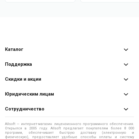
Каталог
Каталог программ
Поддержка
Разработчики
Оплата заказов
Скидки и акции
Оформление заказа
Специальные
предложения
Юридическим лицам
Доставка заказа
Распродажа
Продажа программ юридическим лицам
Сотрудничество
Помощь
О лицензировании программного обеспечения
Уведомление о конфиденциальности
О магазине
Allsoft — интернет-магазин лицензионного программного обеспечения.
Программы для компьютера
Открылся в 2005 году. Allsoft предлагает покупателям более 8 000
Правила продажи
Адреса и телефоны
программ, обеспечивает быструю доставку (электронную и
физическую), предоставляет удобные способы оплаты и систему
Контакты