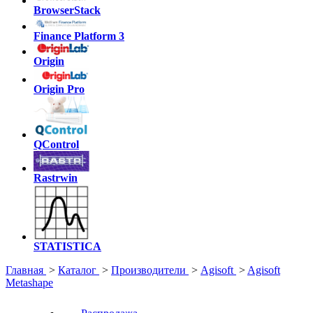
BrowserStack
Finance Platform 3
Origin
Origin Pro
QControl
Rastrwin
STATISTICA
Главная
>
Каталог
>
Производители
>
Agisoft
>
Agisoft
Metashape