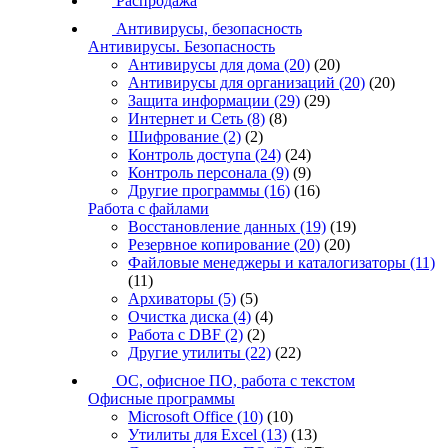
Распродажа
Антивирусы, безопасность
Антивирусы. Безопасность
Антивирусы для дома
(20)
(20)
Антивирусы для организаций
(20)
(20)
Защита информации
(29)
(29)
Интернет и Сеть
(8)
(8)
Шифрование
(2)
(2)
Контроль доступа
(24)
(24)
Контроль персонала
(9)
(9)
Другие программы
(16)
(16)
Работа с файлами
Восстановление данных
(19)
(19)
Резервное копирование
(20)
(20)
Файловые менеджеры и каталогизаторы
(11)
(11)
Архиваторы
(5)
(5)
Очистка диска
(4)
(4)
Работа с DBF
(2)
(2)
Другие утилиты
(22)
(22)
ОС, офисное ПО, работа с текстом
Офисные программы
Microsoft Office
(10)
(10)
Утилиты для Excel
(13)
(13)