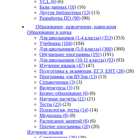
VCL
(6)
(6)
Базы данных
(16)
(16)
Другие библиотеки
(13)
(13)
Разработка ПО
(90)
(90)
Образование, развлечение, навигация
Образование и наука
Для школьников (1-4 классы)
(353)
(353)
Учебники
(104)
(104)
Для школьников (5-9 классы)
(360)
(360)
Обучающие программы
(191)
(191)
Для школьников (10-11 классы)
(93)
(93)
Изучение языков
(47)
(47)
Подготовка к экзаменам, ЕГЭ, ЕНТ
(28)
(28)
Программы для ВУЗов
(13)
(13)
Справочники
(3)
(3)
Видеокурсы
(3)
(3)
Бизнес-образование
(6)
(6)
Научные расчеты
(21)
(21)
Тесты
(23)
(23)
Психология, тесты
(14)
(14)
Медицина
(8)
(8)
Расписание занятий
(6)
(6)
Прочие программы
(20)
(20)
Изучение языков
Самоучители
(29)
(29)