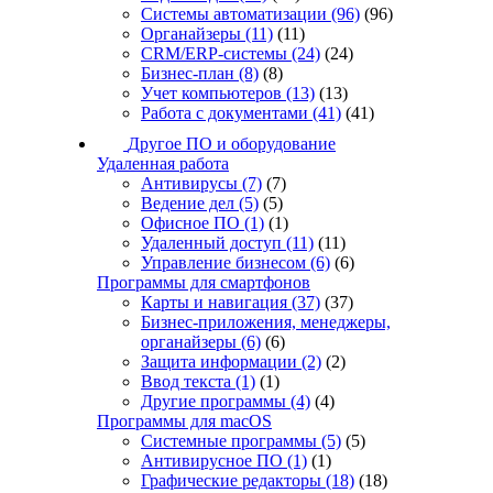
Системы автоматизации
(96)
(96)
Органайзеры
(11)
(11)
CRM/ERP-системы
(24)
(24)
Бизнес-план
(8)
(8)
Учет компьютеров
(13)
(13)
Работа с документами
(41)
(41)
Другое ПО и оборудование
Удаленная работа
Антивирусы
(7)
(7)
Ведение дел
(5)
(5)
Офисное ПО
(1)
(1)
Удаленный доступ
(11)
(11)
Управление бизнесом
(6)
(6)
Программы для смартфонов
Карты и навигация
(37)
(37)
Бизнес-приложения, менеджеры,
органайзеры
(6)
(6)
Защита информации
(2)
(2)
Ввод текста
(1)
(1)
Другие программы
(4)
(4)
Программы для macOS
Системные программы
(5)
(5)
Антивирусное ПО
(1)
(1)
Графические редакторы
(18)
(18)