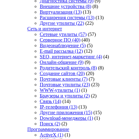
Диагностика системы
(9)
(9)
Внешние устройства
(8)
(8)
Виртуализация
(13)
(13)
Расширения системы
(13)
(13)
Другие утилиты
(22)
(22)
Сеть и интернет
Сетевые утилиты
(57)
(57)
Серверное ПО
(40)
(40)
Видеонаблюдение
(5)
(5)
E-mail рассылка
(12)
(12)
SEO, интернет-маркетинг
(4)
(4)
Онлайн-общение
(9)
(9)
Родительский контроль
(8)
(8)
Создание сайтов
(20)
(20)
Почтовые клиенты
(7)
(7)
Почтовые утилиты
(23)
(23)
WWW-утилиты
(1)
(1)
Браузеры и утилиты
(2)
(2)
Связь
(14)
(14)
IP-телефония
(13)
(13)
Другие приложения
(15)
(15)
Download-менеджеры
(1)
(1)
Поиск
(2)
(2)
Программирование
ActiveX
(1)
(1)