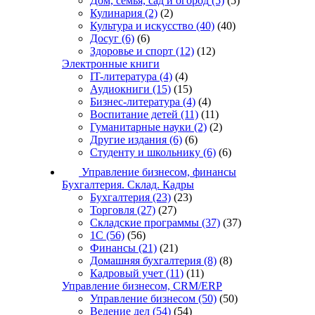
Дом, семья, сад и огород
(5)
(5)
Кулинария
(2)
(2)
Культура и искусство
(40)
(40)
Досуг
(6)
(6)
Здоровье и спорт
(12)
(12)
Электронные книги
IT-литература
(4)
(4)
Аудиокниги
(15)
(15)
Бизнес-литература
(4)
(4)
Воспитание детей
(11)
(11)
Гуманитарные науки
(2)
(2)
Другие издания
(6)
(6)
Студенту и школьнику
(6)
(6)
Управление бизнесом, финансы
Бухгалтерия. Склад. Кадры
Бухгалтерия
(23)
(23)
Торговля
(27)
(27)
Складские программы
(37)
(37)
1С
(56)
(56)
Финансы
(21)
(21)
Домашняя бухгалтерия
(8)
(8)
Кадровый учет
(11)
(11)
Управление бизнесом, CRM/ERP
Управление бизнесом
(50)
(50)
Ведение дел
(54)
(54)