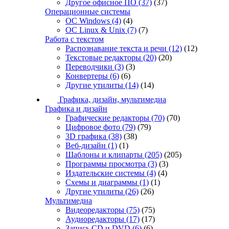
Другое офисное ПО
(37)
(37)
Операционные системы
ОС Windows
(4)
(4)
ОС Linux & Unix
(7)
(7)
Работа с текстом
Распознавание текста и речи
(12)
(12)
Текстовые редакторы
(20)
(20)
Переводчики
(3)
(3)
Конвертеры
(6)
(6)
Другие утилиты
(14)
(14)
Графика, дизайн, мультимедиа
Графика и дизайн
Графические редакторы
(70)
(70)
Цифровое фото
(79)
(79)
3D графика
(38)
(38)
Веб-дизайн
(1)
(1)
Шаблоны и клипарты
(205)
(205)
Программы просмотра
(3)
(3)
Издательские системы
(4)
(4)
Схемы и диаграммы
(1)
(1)
Другие утилиты
(26)
(26)
Мультимедиа
Видеоредакторы
(75)
(75)
Аудиоредакторы
(17)
(17)
Запись CD и DVD
(6)
(6)