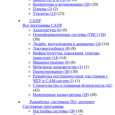
Конвертеры и кодировщики
(20)
(20)
Плееры
(2)
(2)
Утилиты
(23)
(23)
САПР
Все программы САПР
Архитектура
(6)
(6)
Геоинформационные системы (ГИС)
(39)
(39)
Дизайн, визуализация и анимация
(14)
(14)
Документооборот
(8)
(8)
Инфраструктура: изыскания, генплан,
транспорт
(14)
(14)
Машиностроение
(6)
(6)
Мебельное производство
(1)
(1)
Проектирование
(30)
(30)
Разработка постпроцессоров для станков с
ЧПУ и CAM-систем
(1)
(1)
Строительство и пожарная безопасность
(42)
(42)
Инженерные калькуляторы
(28)
(28)
Разработка, системное ПО, интернет
Системные программы
Настройка системы
(18)
(18)