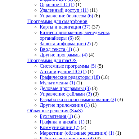
Офисное ПО
(1)
(1)
Удаленный доступ
(11)
(11)
Управление бизнесом
(6)
(6)
Программы для смартфонов
Карты и навигация
(37)
(37)
Бизнес-приложения, менеджеры,
органайзеры
(6)
(6)
Защита информации
(2)
(2)
Ввод текста
(1)
(1)
Другие программы
(4)
(4)
Программы для macOS
Системные программы
(5)
(5)
Антивирусное ПО
(1)
(1)
Графические редакторы
(18)
(18)
Мультимедиа
(1)
(1)
Деловые программы
(3)
(3)
Управление файлами
(3)
(3)
Разработка и программирование
(3)
(3)
Другие приложения
(1)
(1)
Облачные решения (SaaS)
Бухгалтерия
(1)
(1)
Графика и дизайн
(1)
(1)
Коммуникации
(2)
(2)
Маркетинг (облачные решения)
(1)
(1)
Работа с документами
(4)
(4)