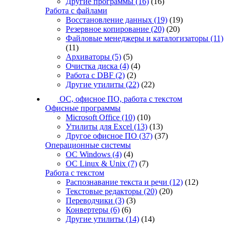
Другие программы
(16)
(16)
Работа с файлами
Восстановление данных
(19)
(19)
Резервное копирование
(20)
(20)
Файловые менеджеры и каталогизаторы
(11)
(11)
Архиваторы
(5)
(5)
Очистка диска
(4)
(4)
Работа с DBF
(2)
(2)
Другие утилиты
(22)
(22)
ОС, офисное ПО, работа с текстом
Офисные программы
Microsoft Office
(10)
(10)
Утилиты для Excel
(13)
(13)
Другое офисное ПО
(37)
(37)
Операционные системы
ОС Windows
(4)
(4)
ОС Linux & Unix
(7)
(7)
Работа с текстом
Распознавание текста и речи
(12)
(12)
Текстовые редакторы
(20)
(20)
Переводчики
(3)
(3)
Конвертеры
(6)
(6)
Другие утилиты
(14)
(14)