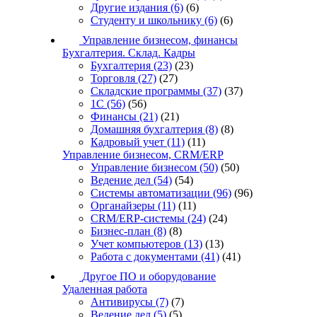
Другие издания
(6)
(6)
Студенту и школьнику
(6)
(6)
Управление бизнесом, финансы
Бухгалтерия. Склад. Кадры
Бухгалтерия
(23)
(23)
Торговля
(27)
(27)
Складские программы
(37)
(37)
1С
(56)
(56)
Финансы
(21)
(21)
Домашняя бухгалтерия
(8)
(8)
Кадровый учет
(11)
(11)
Управление бизнесом, CRM/ERP
Управление бизнесом
(50)
(50)
Ведение дел
(54)
(54)
Системы автоматизации
(96)
(96)
Органайзеры
(11)
(11)
CRM/ERP-системы
(24)
(24)
Бизнес-план
(8)
(8)
Учет компьютеров
(13)
(13)
Работа с документами
(41)
(41)
Другое ПО и оборудование
Удаленная работа
Антивирусы
(7)
(7)
Ведение дел
(5)
(5)