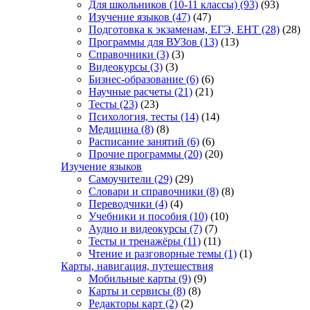
Для школьников (10-11 классы)
(93)
(93)
Изучение языков
(47)
(47)
Подготовка к экзаменам, ЕГЭ, ЕНТ
(28)
(28)
Программы для ВУЗов
(13)
(13)
Справочники
(3)
(3)
Видеокурсы
(3)
(3)
Бизнес-образование
(6)
(6)
Научные расчеты
(21)
(21)
Тесты
(23)
(23)
Психология, тесты
(14)
(14)
Медицина
(8)
(8)
Расписание занятий
(6)
(6)
Прочие программы
(20)
(20)
Изучение языков
Самоучители
(29)
(29)
Словари и справочники
(8)
(8)
Переводчики
(4)
(4)
Учебники и пособия
(10)
(10)
Аудио и видеокурсы
(7)
(7)
Тесты и тренажёры
(11)
(11)
Чтение и разговорные темы
(1)
(1)
Карты, навигация, путешествия
Мобильные карты
(9)
(9)
Карты и сервисы
(8)
(8)
Редакторы карт
(2)
(2)