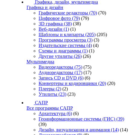
Графика, дизайн, мультимедиа
Графика и дизайн
Графические редакторы
(70)
(70)
Цифровое фото
(79)
(79)
3D графика
(38)
(38)
Веб-дизайн
(1)
(1)
Шаблоны и клипарты
(205)
(205)
Программы просмотра
(3)
(3)
Издательские системы
(4)
(4)
Схемы и диаграммы
(1)
(1)
Другие утилиты
(26)
(26)
Мультимедиа
Видеоредакторы
(75)
(75)
Аудиоредакторы
(17)
(17)
Запись CD и DVD
(6)
(6)
Конвертеры и кодировщики
(20)
(20)
Плееры
(2)
(2)
Утилиты
(23)
(23)
САПР
Все программы САПР
Архитектура
(6)
(6)
Геоинформационные системы (ГИС)
(39)
(39)
Дизайн, визуализация и анимация
(14)
(14)