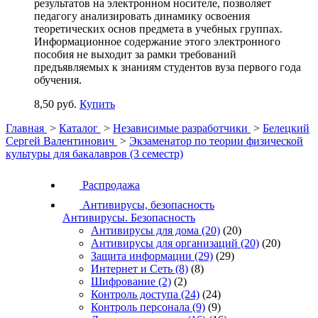
результатов на электронном носителе, позволяет
педагогу анализировать динамику освоения
теоретических основ предмета в учебных группах.
Информационное содержание этого электронного
пособия не выходит за рамки требований
предъявляемых к знаниям студентов вуза первого года
обучения.
8,50 руб.
Купить
Главная
>
Каталог
>
Независимые разработчики
>
Белецкий
Сергей Валентинович
>
Экзаменатор по теории физической
культуры для бакалавров (3 семестр)
Распродажа
Антивирусы, безопасность
Антивирусы. Безопасность
Антивирусы для дома
(20)
(20)
Антивирусы для организаций
(20)
(20)
Защита информации
(29)
(29)
Интернет и Сеть
(8)
(8)
Шифрование
(2)
(2)
Контроль доступа
(24)
(24)
Контроль персонала
(9)
(9)