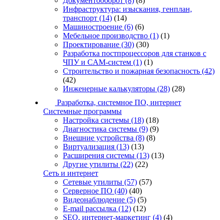
Документооборот
(8)
(8)
Инфраструктура: изыскания, генплан,
транспорт
(14)
(14)
Машиностроение
(6)
(6)
Мебельное производство
(1)
(1)
Проектирование
(30)
(30)
Разработка постпроцессоров для станков с
ЧПУ и CAM-систем
(1)
(1)
Строительство и пожарная безопасность
(42)
(42)
Инженерные калькуляторы
(28)
(28)
Разработка, системное ПО, интернет
Системные программы
Настройка системы
(18)
(18)
Диагностика системы
(9)
(9)
Внешние устройства
(8)
(8)
Виртуализация
(13)
(13)
Расширения системы
(13)
(13)
Другие утилиты
(22)
(22)
Сеть и интернет
Сетевые утилиты
(57)
(57)
Серверное ПО
(40)
(40)
Видеонаблюдение
(5)
(5)
E-mail рассылка
(12)
(12)
SEO, интернет-маркетинг
(4)
(4)