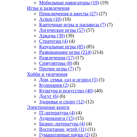
Мобильные навигаторы
(19)
(19)
Игры и развлечения
Приключения и квесты
(27)
(27)
Action
(10)
(10)
Карточные игры и пасьянсы
(7)
(7)
Логические игры
(57)
(57)
Аркады
(39)
(39)
Стратегии
(4)
(4)
Казуальные игры
(85)
(85)
Развивающие игры
(214)
(214)
Развлечения
(17)
(17)
Симуляторы
(8)
(8)
Прочие игры
(7)
(7)
Хобби и увлечения
Дом, семья, сад и огород
(5)
(5)
Кулинария
(2)
(2)
Культура и искусство
(40)
(40)
Досуг
(6)
(6)
Здоровье и спорт
(12)
(12)
Электронные книги
IT-литература
(4)
(4)
Аудиокниги
(15)
(15)
Бизнес-литература
(4)
(4)
Воспитание детей
(11)
(11)
Гуманитарные науки
(2)
(2)