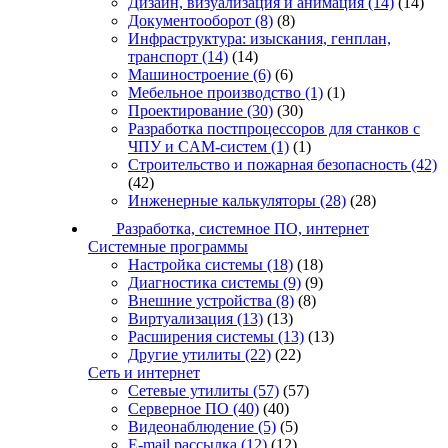
Дизайн, визуализация и анимация
(14)
(14)
Документооборот
(8)
(8)
Инфраструктура: изыскания, генплан,
транспорт
(14)
(14)
Машиностроение
(6)
(6)
Мебельное производство
(1)
(1)
Проектирование
(30)
(30)
Разработка постпроцессоров для станков с
ЧПУ и CAM-систем
(1)
(1)
Строительство и пожарная безопасность
(42)
(42)
Инженерные калькуляторы
(28)
(28)
Разработка, системное ПО, интернет
Системные программы
Настройка системы
(18)
(18)
Диагностика системы
(9)
(9)
Внешние устройства
(8)
(8)
Виртуализация
(13)
(13)
Расширения системы
(13)
(13)
Другие утилиты
(22)
(22)
Сеть и интернет
Сетевые утилиты
(57)
(57)
Серверное ПО
(40)
(40)
Видеонаблюдение
(5)
(5)
E-mail рассылка
(12)
(12)