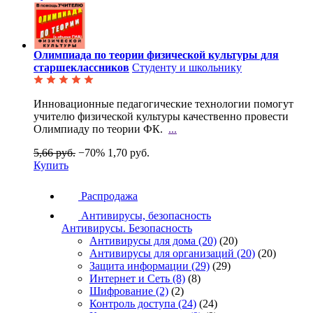
Олимпиада по теории физической культуры для
старшеклассников
Студенту и школьнику
Инновационные педагогические технологии помогут
учителю физической культуры качественно провести
Олимпиаду по теории ФК.
...
5,66 руб.
−70%
1,70 руб.
Купить
Распродажа
Антивирусы, безопасность
Антивирусы. Безопасность
Антивирусы для дома
(20)
(20)
Антивирусы для организаций
(20)
(20)
Защита информации
(29)
(29)
Интернет и Сеть
(8)
(8)
Шифрование
(2)
(2)
Контроль доступа
(24)
(24)