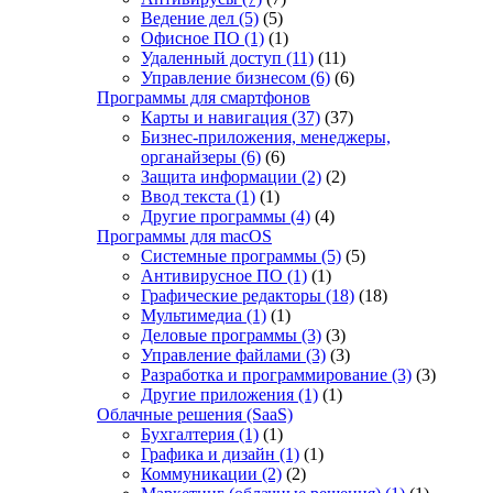
Ведение дел
(5)
(5)
Офисное ПО
(1)
(1)
Удаленный доступ
(11)
(11)
Управление бизнесом
(6)
(6)
Программы для смартфонов
Карты и навигация
(37)
(37)
Бизнес-приложения, менеджеры,
органайзеры
(6)
(6)
Защита информации
(2)
(2)
Ввод текста
(1)
(1)
Другие программы
(4)
(4)
Программы для macOS
Системные программы
(5)
(5)
Антивирусное ПО
(1)
(1)
Графические редакторы
(18)
(18)
Мультимедиа
(1)
(1)
Деловые программы
(3)
(3)
Управление файлами
(3)
(3)
Разработка и программирование
(3)
(3)
Другие приложения
(1)
(1)
Облачные решения (SaaS)
Бухгалтерия
(1)
(1)
Графика и дизайн
(1)
(1)
Коммуникации
(2)
(2)