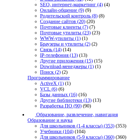
SEO, интернет-маркетинг
(4)
(4)
Онлайн-общение
(9)
(9)
Родительский контроль
(8)
(8)
Создание сайтов
(20)
(20)
Почтовые клиенты
(7)
(7)
Почтовые утилиты
(23)
(23)
WWW-утилиты
(1)
(1)
Браузеры и утилиты
(2)
(2)
Связь
(14)
(14)
IP-телефония
(13)
(13)
Другие приложения
(15)
(15)
Download-менеджеры
(1)
(1)
Поиск
(2)
(2)
Программирование
ActiveX
(1)
(1)
VCL
(6)
(6)
Базы данных
(16)
(16)
Другие библиотеки
(13)
(13)
Разработка ПО
(90)
(90)
Образование, развлечение, навигация
Образование и наука
Для школьников (1-4 классы)
(353)
(353)
Учебники
(104)
(104)
Для школьников (5-9 классы)
(360)
(360)