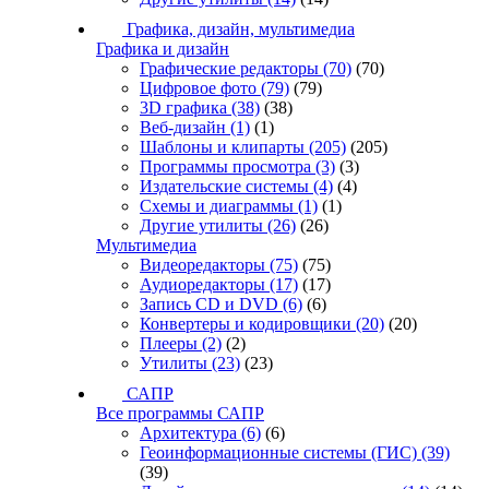
Графика, дизайн, мультимедиа
Графика и дизайн
Графические редакторы
(70)
(70)
Цифровое фото
(79)
(79)
3D графика
(38)
(38)
Веб-дизайн
(1)
(1)
Шаблоны и клипарты
(205)
(205)
Программы просмотра
(3)
(3)
Издательские системы
(4)
(4)
Схемы и диаграммы
(1)
(1)
Другие утилиты
(26)
(26)
Мультимедиа
Видеоредакторы
(75)
(75)
Аудиоредакторы
(17)
(17)
Запись CD и DVD
(6)
(6)
Конвертеры и кодировщики
(20)
(20)
Плееры
(2)
(2)
Утилиты
(23)
(23)
САПР
Все программы САПР
Архитектура
(6)
(6)
Геоинформационные системы (ГИС)
(39)
(39)