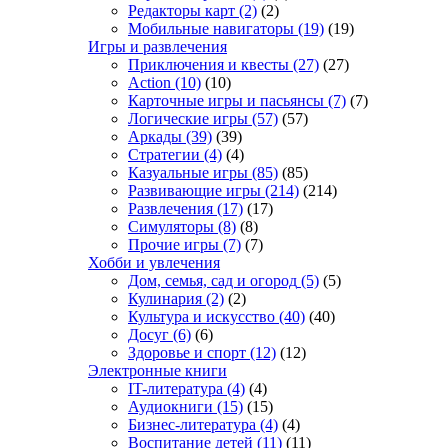
Редакторы карт
(2)
(2)
Мобильные навигаторы
(19)
(19)
Игры и развлечения
Приключения и квесты
(27)
(27)
Action
(10)
(10)
Карточные игры и пасьянсы
(7)
(7)
Логические игры
(57)
(57)
Аркады
(39)
(39)
Стратегии
(4)
(4)
Казуальные игры
(85)
(85)
Развивающие игры
(214)
(214)
Развлечения
(17)
(17)
Симуляторы
(8)
(8)
Прочие игры
(7)
(7)
Хобби и увлечения
Дом, семья, сад и огород
(5)
(5)
Кулинария
(2)
(2)
Культура и искусство
(40)
(40)
Досуг
(6)
(6)
Здоровье и спорт
(12)
(12)
Электронные книги
IT-литература
(4)
(4)
Аудиокниги
(15)
(15)
Бизнес-литература
(4)
(4)
Воспитание детей
(11)
(11)