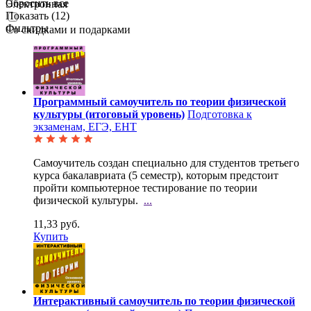
Сбросить все
Электронная
Показать (
12
)
Фильтры
Со скидками и подарками
Программный самоучитель по теории физической
культуры (итоговый уровень)
Подготовка к
экзаменам, ЕГЭ, ЕНТ
Самоучитель создан специально для студентов третьего
курса бакалавриата (5 семестр), которым
предстоит
пройти компьютерное тестирование по теории
физической культуры.
...
11,33 руб.
Купить
Интерактивный самоучитель по теории физической