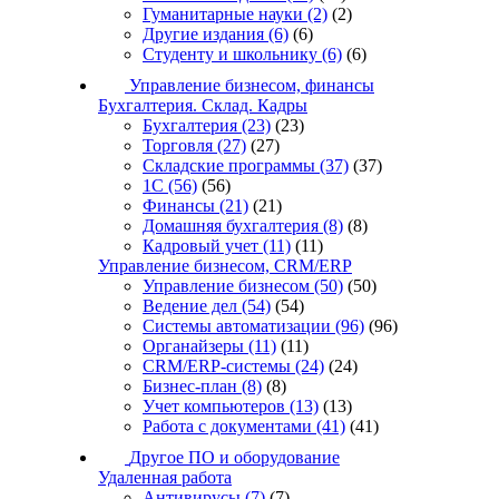
Гуманитарные науки
(2)
(2)
Другие издания
(6)
(6)
Студенту и школьнику
(6)
(6)
Управление бизнесом, финансы
Бухгалтерия. Склад. Кадры
Бухгалтерия
(23)
(23)
Торговля
(27)
(27)
Складские программы
(37)
(37)
1С
(56)
(56)
Финансы
(21)
(21)
Домашняя бухгалтерия
(8)
(8)
Кадровый учет
(11)
(11)
Управление бизнесом, CRM/ERP
Управление бизнесом
(50)
(50)
Ведение дел
(54)
(54)
Системы автоматизации
(96)
(96)
Органайзеры
(11)
(11)
CRM/ERP-системы
(24)
(24)
Бизнес-план
(8)
(8)
Учет компьютеров
(13)
(13)
Работа с документами
(41)
(41)
Другое ПО и оборудование
Удаленная работа
Антивирусы
(7)
(7)