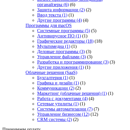
органайзеры
(6)
(6)
Защита информации
(2)
(2)
Ввод текста
(1)
(1)
Другие программы
(4)
(4)
Программы для macOS
Системные программы
(5)
(5)
Антивирусное ПО
(1)
(1)
Графические редакторы
(18)
(18)
Мультимедиа
(1)
(1)
Деловые программы
(3)
(3)
Управление файлами
(3)
(3)
Разработка и программирование
(3)
(3)
Другие приложения
(1)
(1)
Облачные решения (SaaS)
Бухгалтерия
(1)
(1)
Графика и дизайн
(1)
(1)
Коммуникации
(2)
(2)
Маркетинг (облачные решения)
(1)
(1)
Работа с документами
(4)
(4)
Сетевые утилиты
(1)
(1)
Системы автоматизации
(7)
(7)
Управление бизнесом
(12)
(12)
CRM системы
(2)
(2)
Принимаем оплату