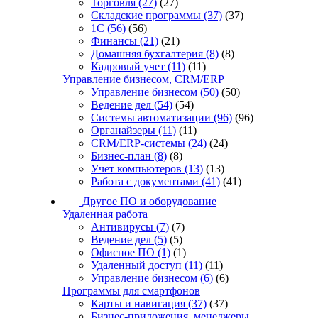
Торговля
(27)
(27)
Складские программы
(37)
(37)
1С
(56)
(56)
Финансы
(21)
(21)
Домашняя бухгалтерия
(8)
(8)
Кадровый учет
(11)
(11)
Управление бизнесом, CRM/ERP
Управление бизнесом
(50)
(50)
Ведение дел
(54)
(54)
Системы автоматизации
(96)
(96)
Органайзеры
(11)
(11)
CRM/ERP-системы
(24)
(24)
Бизнес-план
(8)
(8)
Учет компьютеров
(13)
(13)
Работа с документами
(41)
(41)
Другое ПО и оборудование
Удаленная работа
Антивирусы
(7)
(7)
Ведение дел
(5)
(5)
Офисное ПО
(1)
(1)
Удаленный доступ
(11)
(11)
Управление бизнесом
(6)
(6)
Программы для смартфонов
Карты и навигация
(37)
(37)
Бизнес-приложения, менеджеры,