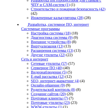
Разработка постпроцессоров для станков с
ЧПУ и CAM-систем
(1)
(1)
Строительство и пожарная безопасность
(42)
(42)
Инженерные калькуляторы
(28)
(28)
Разработка, системное ПО, интернет
Системные программы
Настройка системы
(18)
(18)
Диагностика системы
(9)
(9)
Внешние устройства
(8)
(8)
Виртуализация
(13)
(13)
Расширения системы
(13)
(13)
Другие утилиты
(22)
(22)
Сеть и интернет
Сетевые утилиты
(57)
(57)
Серверное ПО
(40)
(40)
Видеонаблюдение
(5)
(5)
E-mail рассылка
(12)
(12)
SEO, интернет-маркетинг
(4)
(4)
Онлайн-общение
(9)
(9)
Родительский контроль
(8)
(8)
Создание сайтов
(20)
(20)
Почтовые клиенты
(7)
(7)
Почтовые утилиты
(23)
(23)
WWW-утилиты
(1)
(1)