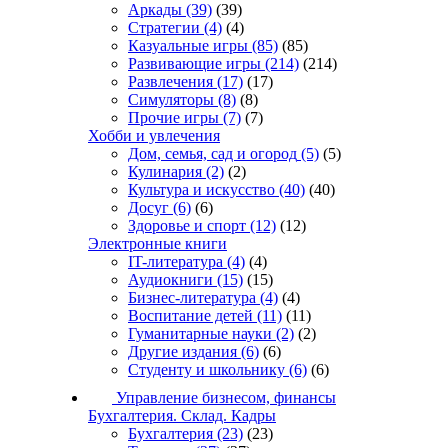
Аркады
(39)
(39)
Стратегии
(4)
(4)
Казуальные игры
(85)
(85)
Развивающие игры
(214)
(214)
Развлечения
(17)
(17)
Симуляторы
(8)
(8)
Прочие игры
(7)
(7)
Хобби и увлечения
Дом, семья, сад и огород
(5)
(5)
Кулинария
(2)
(2)
Культура и искусство
(40)
(40)
Досуг
(6)
(6)
Здоровье и спорт
(12)
(12)
Электронные книги
IT-литература
(4)
(4)
Аудиокниги
(15)
(15)
Бизнес-литература
(4)
(4)
Воспитание детей
(11)
(11)
Гуманитарные науки
(2)
(2)
Другие издания
(6)
(6)
Студенту и школьнику
(6)
(6)
Управление бизнесом, финансы
Бухгалтерия. Склад. Кадры
Бухгалтерия
(23)
(23)