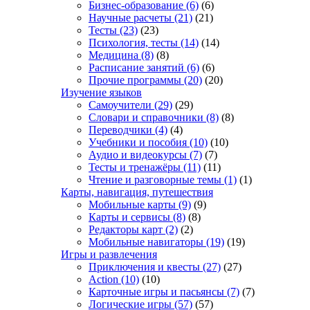
Бизнес-образование
(6)
(6)
Научные расчеты
(21)
(21)
Тесты
(23)
(23)
Психология, тесты
(14)
(14)
Медицина
(8)
(8)
Расписание занятий
(6)
(6)
Прочие программы
(20)
(20)
Изучение языков
Самоучители
(29)
(29)
Словари и справочники
(8)
(8)
Переводчики
(4)
(4)
Учебники и пособия
(10)
(10)
Аудио и видеокурсы
(7)
(7)
Тесты и тренажёры
(11)
(11)
Чтение и разговорные темы
(1)
(1)
Карты, навигация, путешествия
Мобильные карты
(9)
(9)
Карты и сервисы
(8)
(8)
Редакторы карт
(2)
(2)
Мобильные навигаторы
(19)
(19)
Игры и развлечения
Приключения и квесты
(27)
(27)
Action
(10)
(10)
Карточные игры и пасьянсы
(7)
(7)
Логические игры
(57)
(57)