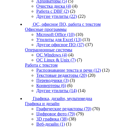
Архиваторы
(5)
(5)
Очистка диска
(4)
(4)
Работа с DBF
(2)
(2)
Другие утилиты
(22)
(22)
ОС, офисное ПО, работа с текстом
Офисные программы
Microsoft Office
(10)
(10)
Утилиты для Excel
(13)
(13)
Другое офисное ПО
(37)
(37)
Операционные системы
ОС Windows
(4)
(4)
ОС Linux & Unix
(7)
(7)
Работа с текстом
Распознавание текста и речи
(12)
(12)
Текстовые редакторы
(20)
(20)
Переводчики
(3)
(3)
Конвертеры
(6)
(6)
Другие утилиты
(14)
(14)
Графика, дизайн, мультимедиа
Графика и дизайн
Графические редакторы
(70)
(70)
Цифровое фото
(79)
(79)
3D графика
(38)
(38)
Веб-дизайн
(1)
(1)