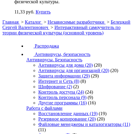
физической культуры.
11,33 руб.
Купить
Главная
>
Каталог
>
Независимые разработчики
>
Белецкий
Сергей Валентинович
>
Интерактивный самоучитель по
теории физической культуры (основной уровень)
Распродажа
Антивирусы, безопасность
Антивирусы. Безопасность
Антивирусы для дома
(20)
(20)
Антивирусы для организаций
(20)
(20)
Защита информации
(29)
(29)
Интернет и Сеть
(8)
(8)
Шифрование
(2)
(2)
Контроль доступа
(24)
(24)
Контроль персонала
(9)
(9)
Другие программы
(16)
(16)
Работа с файлами
Восстановление данных
(19)
(19)
Резервное копирование
(20)
(20)
Файловые менеджеры и каталогизаторы
(11)
(11)