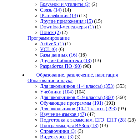
Браузеры и утилиты
(2)
(2)
Связь
(14)
(14)
IP-телефония
(13)
(13)
Другие приложения
(15)
(15)
Download-менеджеры
(1)
(1)
Поиск
(2)
(2)
Программирование
ActiveX
(1)
(1)
VCL
(6)
(6)
Базы данных
(16)
(16)
Другие библиотеки
(13)
(13)
Разработка ПО
(90)
(90)
Образование, развлечение, навигация
Образование и наука
Для школьников (1-4 классы)
(353)
(353)
Учебники
(104)
(104)
Для школьников (5-9 классы)
(360)
(360)
Обучающие программы
(191)
(191)
Для школьников (10-11 классы)
(93)
(93)
Изучение языков
(47)
(47)
Подготовка к экзаменам, ЕГЭ, ЕНТ
(28)
(28)
Программы для ВУЗов
(13)
(13)
Справочники
(3)
(3)
Видеокурсы
(3)
(3)