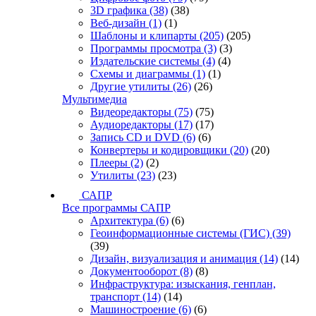
3D графика
(38)
(38)
Веб-дизайн
(1)
(1)
Шаблоны и клипарты
(205)
(205)
Программы просмотра
(3)
(3)
Издательские системы
(4)
(4)
Схемы и диаграммы
(1)
(1)
Другие утилиты
(26)
(26)
Мультимедиа
Видеоредакторы
(75)
(75)
Аудиоредакторы
(17)
(17)
Запись CD и DVD
(6)
(6)
Конвертеры и кодировщики
(20)
(20)
Плееры
(2)
(2)
Утилиты
(23)
(23)
САПР
Все программы САПР
Архитектура
(6)
(6)
Геоинформационные системы (ГИС)
(39)
(39)
Дизайн, визуализация и анимация
(14)
(14)
Документооборот
(8)
(8)
Инфраструктура: изыскания, генплан,
транспорт
(14)
(14)
Машиностроение
(6)
(6)