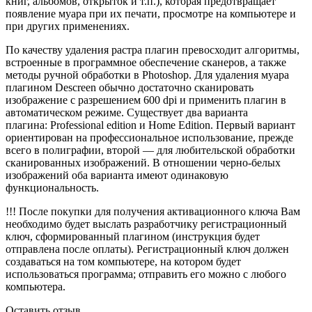
книг, альбомов, открыток и т.п.), которая предотвращает
появление муара при их печати, просмотре на компьютере и
при других применениях.
По качеству удаления растра плагин превосходит алгоритмы,
встроенные в программное обеспечение сканеров, а также
методы ручной обработки в Photoshop. Для удаления муара
плагином Descreen обычно достаточно сканировать
изображение с разрешением 600 dpi и применить плагин в
автоматическом режиме. Существует два варианта
плагина: Professional edition и Home Edition. Первый вариант
ориентирован на профессиональное использование, прежде
всего в полиграфии, второй — для любительской обработки
сканированных изображений. В отношении черно-белых
изображений оба варианта имеют одинаковую
функциональность.
!!! После покупки для получения активационного ключа Вам
необходимо будет выслать разработчику регистрационный
ключ, сформированный плагином (инструкция будет
отправлена после оплаты). Регистрационный ключ должен
создаваться на том компьютере, на котором будет
использоваться программа; отправить его можно с любого
компьютера.
Оставить отзыв