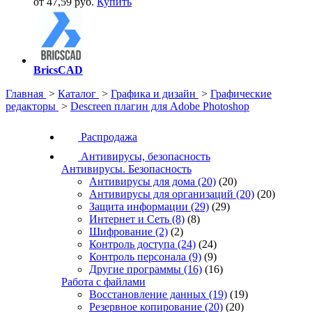
от 47,59 руб.
Купить
BricsCAD
Главная
>
Каталог
>
Графика и дизайн
>
Графические
редакторы
>
Descreen плагин для Adobe Photoshop
Распродажа
Антивирусы, безопасность
Антивирусы. Безопасность
Антивирусы для дома
(20)
(20)
Антивирусы для организаций
(20)
(20)
Защита информации
(29)
(29)
Интернет и Сеть
(8)
(8)
Шифрование
(2)
(2)
Контроль доступа
(24)
(24)
Контроль персонала
(9)
(9)
Другие программы
(16)
(16)
Работа с файлами
Восстановление данных
(19)
(19)
Резервное копирование
(20)
(20)