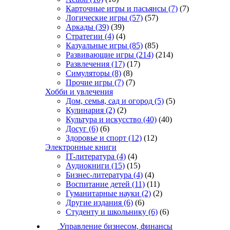
Карточные игры и пасьянсы
(7)
(7)
Логические игры
(57)
(57)
Аркады
(39)
(39)
Стратегии
(4)
(4)
Казуальные игры
(85)
(85)
Развивающие игры
(214)
(214)
Развлечения
(17)
(17)
Симуляторы
(8)
(8)
Прочие игры
(7)
(7)
Хобби и увлечения
Дом, семья, сад и огород
(5)
(5)
Кулинария
(2)
(2)
Культура и искусство
(40)
(40)
Досуг
(6)
(6)
Здоровье и спорт
(12)
(12)
Электронные книги
IT-литература
(4)
(4)
Аудиокниги
(15)
(15)
Бизнес-литература
(4)
(4)
Воспитание детей
(11)
(11)
Гуманитарные науки
(2)
(2)
Другие издания
(6)
(6)
Студенту и школьнику
(6)
(6)
Управление бизнесом, финансы