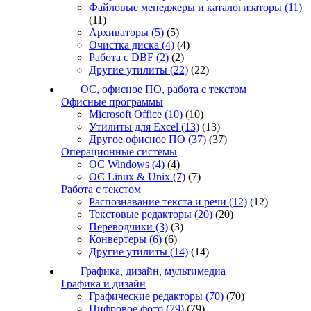
Файловые менеджеры и каталогизаторы
(11)
(11)
Архиваторы
(5)
(5)
Очистка диска
(4)
(4)
Работа с DBF
(2)
(2)
Другие утилиты
(22)
(22)
ОС, офисное ПО, работа с текстом
Офисные программы
Microsoft Office
(10)
(10)
Утилиты для Excel
(13)
(13)
Другое офисное ПО
(37)
(37)
Операционные системы
ОС Windows
(4)
(4)
ОС Linux & Unix
(7)
(7)
Работа с текстом
Распознавание текста и речи
(12)
(12)
Текстовые редакторы
(20)
(20)
Переводчики
(3)
(3)
Конвертеры
(6)
(6)
Другие утилиты
(14)
(14)
Графика, дизайн, мультимедиа
Графика и дизайн
Графические редакторы
(70)
(70)
Цифровое фото
(79)
(79)