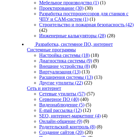
Мебельное производство
(1)
(1)
Проектирование
(30)
(30)
Разработка постпроцессоров для станков с
ЧПУ и CAM-систем
(1)
(1)
Строительство и пожарная безопасность
(42)
(42)
Инженерные калькуляторы
(28)
(28)
Разработка, системное ПО, интернет
Системные программы
Настройка системы
(18)
(18)
Диагностика системы
(9)
(9)
Внешние устройства
(8)
(8)
Виртуализация
(13)
(13)
Расширения системы
(13)
(13)
Другие утилиты
(22)
(22)
Сеть и интернет
Сетевые утилиты
(57)
(57)
Серверное ПО
(40)
(40)
Видеонаблюдение
(5)
(5)
E-mail рассылка
(12)
(12)
SEO, интернет-маркетинг
(4)
(4)
Онлайн-общение
(9)
(9)
Родительский контроль
(8)
(8)
Создание сайтов
(20)
(20)