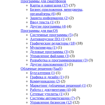
Программы для смартфонов
Карты и навигация
(37)
(37)
Бизнес-приложения, менеджеры,
органайзеры
(6)
(6)
Защита информации
(2)
(2)
Ввод текста
(1)
(1)
Другие программы
(4)
(4)
Программы для macOS
Системные программы
(5)
(5)
Антивирусное ПО
(1)
(1)
Графические редакторы
(18)
(18)
Мультимедиа
(1)
(1)
Деловые программы
(3)
(3)
Управление файлами
(3)
(3)
Разработка и программирование
(3)
(3)
Другие приложения
(1)
(1)
Облачные решения (SaaS)
Бухгалтерия
(1)
(1)
Графика и дизайн
(1)
(1)
Коммуникации
(2)
(2)
Маркетинг (облачные решения)
(1)
(1)
Работа с документами
(4)
(4)
Сетевые утилиты
(1)
(1)
Системы автоматизации
(7)
(7)
Управление бизнесом
(12)
(12)