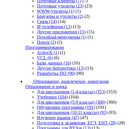
Почтовые клиенты
(7)
(7)
Почтовые утилиты
(23)
(23)
WWW-утилиты
(1)
(1)
Браузеры и утилиты
(2)
(2)
Связь
(14)
(14)
IP-телефония
(13)
(13)
Другие приложения
(15)
(15)
Download-менеджеры
(1)
(1)
Поиск
(2)
(2)
Программирование
ActiveX
(1)
(1)
VCL
(6)
(6)
Базы данных
(16)
(16)
Другие библиотеки
(13)
(13)
Разработка ПО
(90)
(90)
Образование, развлечение, навигация
Образование и наука
Для школьников (1-4 классы)
(353)
(353)
Учебники
(104)
(104)
Для школьников (5-9 классы)
(360)
(360)
Обучающие программы
(191)
(191)
Для школьников (10-11 классы)
(93)
(93)
Изучение языков
(47)
(47)
Подготовка к экзаменам, ЕГЭ, ЕНТ
(28)
(28)
Программы для ВУЗов
(13)
(13)