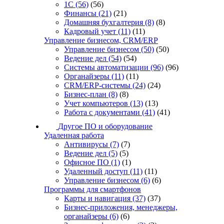
1С
(56)
(56)
Финансы
(21)
(21)
Домашняя бухгалтерия
(8)
(8)
Кадровый учет
(11)
(11)
Управление бизнесом, CRM/ERP
Управление бизнесом
(50)
(50)
Ведение дел
(54)
(54)
Системы автоматизации
(96)
(96)
Органайзеры
(11)
(11)
CRM/ERP-системы
(24)
(24)
Бизнес-план
(8)
(8)
Учет компьютеров
(13)
(13)
Работа с документами
(41)
(41)
Другое ПО и оборудование
Удаленная работа
Антивирусы
(7)
(7)
Ведение дел
(5)
(5)
Офисное ПО
(1)
(1)
Удаленный доступ
(11)
(11)
Управление бизнесом
(6)
(6)
Программы для смартфонов
Карты и навигация
(37)
(37)
Бизнес-приложения, менеджеры,
органайзеры
(6)
(6)