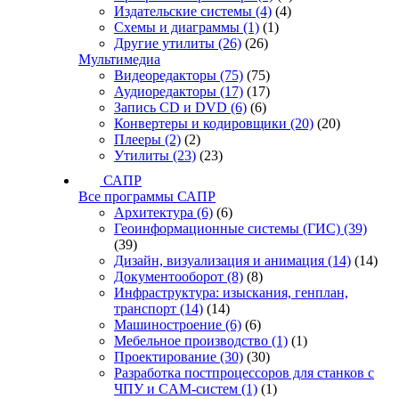
Издательские системы
(4)
(4)
Схемы и диаграммы
(1)
(1)
Другие утилиты
(26)
(26)
Мультимедиа
Видеоредакторы
(75)
(75)
Аудиоредакторы
(17)
(17)
Запись CD и DVD
(6)
(6)
Конвертеры и кодировщики
(20)
(20)
Плееры
(2)
(2)
Утилиты
(23)
(23)
САПР
Все программы САПР
Архитектура
(6)
(6)
Геоинформационные системы (ГИС)
(39)
(39)
Дизайн, визуализация и анимация
(14)
(14)
Документооборот
(8)
(8)
Инфраструктура: изыскания, генплан,
транспорт
(14)
(14)
Машиностроение
(6)
(6)
Мебельное производство
(1)
(1)
Проектирование
(30)
(30)
Разработка постпроцессоров для станков с
ЧПУ и CAM-систем
(1)
(1)