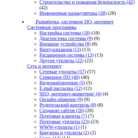
Строительство и пожарная безопасность
(42)
(42)
Инженерные калькуляторы
(28)
(28)
Разработка, системное ПО, интернет
Системные программы
Настройка системы
(18)
(18)
Диагностика системы
(9)
(9)
Внешние устройства
(8)
(8)
Виртуализация
(13)
(13)
Расширения системы
(13)
(13)
Другие утилиты
(22)
(22)
Сеть и интернет
Сетевые утилиты
(57)
(57)
Серверное ПО
(40)
(40)
Видеонаблюдение
(5)
(5)
E-mail рассылка
(12)
(12)
SEO, интернет-маркетинг
(4)
(4)
Онлайн-общение
(9)
(9)
Родительский контроль
(8)
(8)
Создание сайтов
(20)
(20)
Почтовые клиенты
(7)
(7)
Почтовые утилиты
(23)
(23)
WWW-утилиты
(1)
(1)
Браузеры и утилиты
(2)
(2)