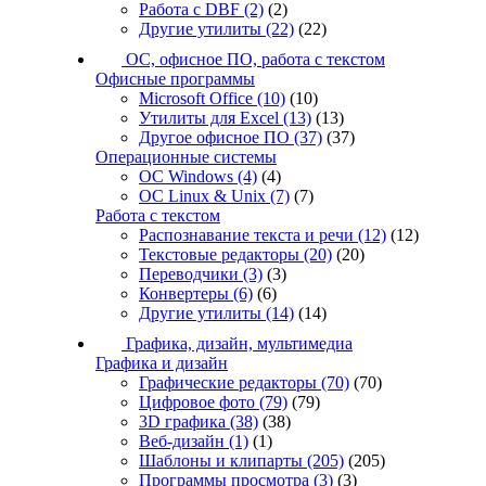
Работа с DBF
(2)
(2)
Другие утилиты
(22)
(22)
ОС, офисное ПО, работа с текстом
Офисные программы
Microsoft Office
(10)
(10)
Утилиты для Excel
(13)
(13)
Другое офисное ПО
(37)
(37)
Операционные системы
ОС Windows
(4)
(4)
ОС Linux & Unix
(7)
(7)
Работа с текстом
Распознавание текста и речи
(12)
(12)
Текстовые редакторы
(20)
(20)
Переводчики
(3)
(3)
Конвертеры
(6)
(6)
Другие утилиты
(14)
(14)
Графика, дизайн, мультимедиа
Графика и дизайн
Графические редакторы
(70)
(70)
Цифровое фото
(79)
(79)
3D графика
(38)
(38)
Веб-дизайн
(1)
(1)
Шаблоны и клипарты
(205)
(205)
Программы просмотра
(3)
(3)