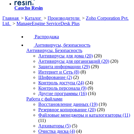
Caucho Resin
Главная
>
Каталог
>
Производители
>
Zoho Corporation Pvt.
Ltd.
>
ManageEngine ServiceDesk Plus
Распродажа
Антивирусы, безопасность
Антивирусы. Безопасность
Антивирусы для дома
(20)
(20)
Антивирусы для организаций
(20)
(20)
Защита информации
(29)
(29)
Интернет и Сеть
(8)
(8)
Шифрование
(2)
(2)
Контроль доступа
(24)
(24)
Контроль персонала
(9)
(9)
Другие программы
(16)
(16)
Работа с файлами
Восстановление данных
(19)
(19)
Резервное копирование
(20)
(20)
Файловые менеджеры и каталогизаторы
(11)
(11)
Архиваторы
(5)
(5)
Очистка диска
(4)
(4)