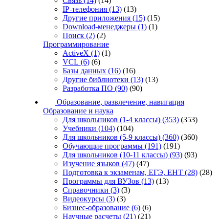
Связь
(14)
(14)
IP-телефония
(13)
(13)
Другие приложения
(15)
(15)
Download-менеджеры
(1)
(1)
Поиск
(2)
(2)
Программирование
ActiveX
(1)
(1)
VCL
(6)
(6)
Базы данных
(16)
(16)
Другие библиотеки
(13)
(13)
Разработка ПО
(90)
(90)
Образование, развлечение, навигация
Образование и наука
Для школьников (1-4 классы)
(353)
(353)
Учебники
(104)
(104)
Для школьников (5-9 классы)
(360)
(360)
Обучающие программы
(191)
(191)
Для школьников (10-11 классы)
(93)
(93)
Изучение языков
(47)
(47)
Подготовка к экзаменам, ЕГЭ, ЕНТ
(28)
(28)
Программы для ВУЗов
(13)
(13)
Справочники
(3)
(3)
Видеокурсы
(3)
(3)
Бизнес-образование
(6)
(6)
Научные расчеты
(21)
(21)