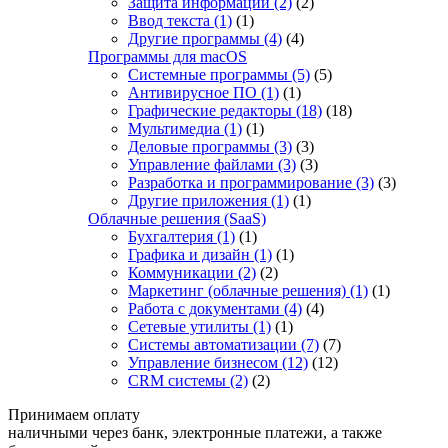
Защита информации
(2)
(2)
Ввод текста
(1)
(1)
Другие программы
(4)
(4)
Программы для macOS
Системные программы
(5)
(5)
Антивирусное ПО
(1)
(1)
Графические редакторы
(18)
(18)
Мультимедиа
(1)
(1)
Деловые программы
(3)
(3)
Управление файлами
(3)
(3)
Разработка и программирование
(3)
(3)
Другие приложения
(1)
(1)
Облачные решения (SaaS)
Бухгалтерия
(1)
(1)
Графика и дизайн
(1)
(1)
Коммуникации
(2)
(2)
Маркетинг (облачные решения)
(1)
(1)
Работа с документами
(4)
(4)
Сетевые утилиты
(1)
(1)
Системы автоматизации
(7)
(7)
Управление бизнесом
(12)
(12)
CRM системы
(2)
(2)
Принимаем оплату
наличными через банк, электронные платежи, а также