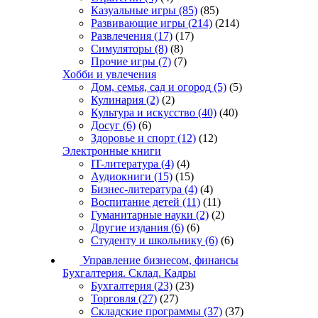
Казуальные игры
(85)
(85)
Развивающие игры
(214)
(214)
Развлечения
(17)
(17)
Симуляторы
(8)
(8)
Прочие игры
(7)
(7)
Хобби и увлечения
Дом, семья, сад и огород
(5)
(5)
Кулинария
(2)
(2)
Культура и искусство
(40)
(40)
Досуг
(6)
(6)
Здоровье и спорт
(12)
(12)
Электронные книги
IT-литература
(4)
(4)
Аудиокниги
(15)
(15)
Бизнес-литература
(4)
(4)
Воспитание детей
(11)
(11)
Гуманитарные науки
(2)
(2)
Другие издания
(6)
(6)
Студенту и школьнику
(6)
(6)
Управление бизнесом, финансы
Бухгалтерия. Склад. Кадры
Бухгалтерия
(23)
(23)
Торговля
(27)
(27)
Складские программы
(37)
(37)