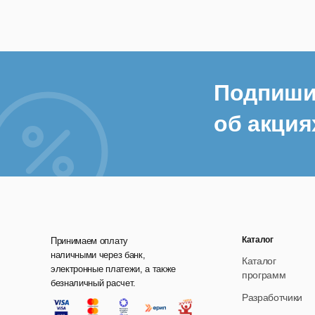
Рас
С п
цен
Рез
Подпиши
Рез
об акция
экр
Каталог
Принимаем оплату
наличными через банк,
Каталог
электронные платежи, а также
программ
безналичный расчет.
Разработчики