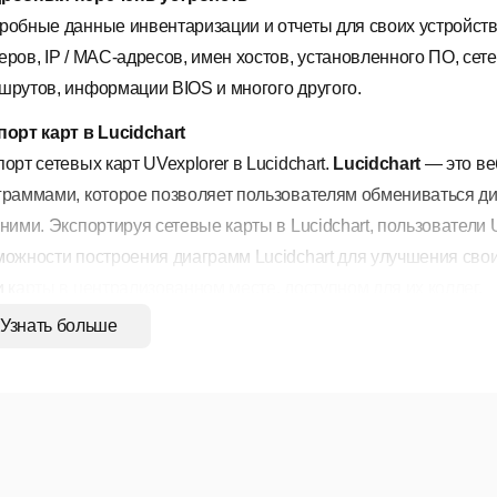
робные данные инвентаризации и отчеты для своих устройст
еров, IP / MAC-адресов, имен хостов, установленного ПО, се
шрутов, информации BIOS и многого другого.
порт карт в Lucidchart
орт сетевых карт UVexplorer в Lucidchart.
Lucidchart
— это ве
граммами, которое позволяет пользователям обмениваться ди
 ними. Экспортируя сетевые карты в Lucidchart, пользователи
можности построения диаграмм Lucidchart для улучшения свои
и карты в централизованном месте, доступном для их коллег.
Узнать больше
домления об изменении сети
учение автоматических уведомлений, когда в сети происходя
оматические карты сети
оматическое создание сетевх карт, отображающих соединения
тов.