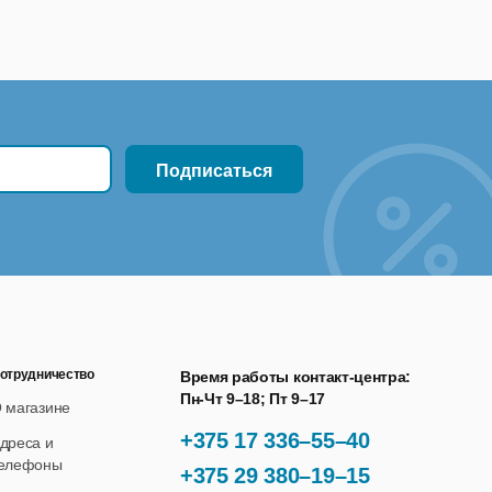
и обслуживать несколько серверов PRTG из одного
как маршрутизаторы, коммутаторы и межсетевые
отрудничество
Время работы контакт-центра:
Пн-Чт 9–18; Пт 9–17
 магазине
+375 17 336–55–40
дреса и
елефоны
+375 29 380–19–15