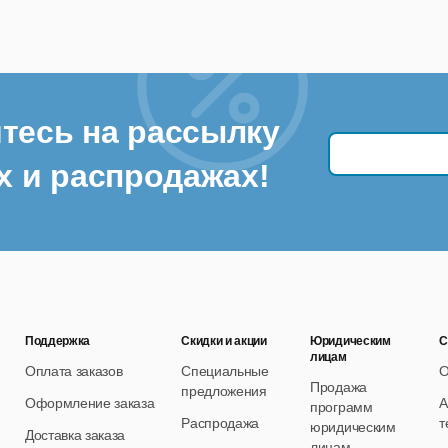
пределение и агрегирование серверов PRTG
омощью соединителя PRTG от UVexplorer можно настраивать 
трального репозитория UVexplorer.
ервное копирование конфигурации устройства
тесь на рассылку
ервное копирование конфигураций сетевых устройств, таких 
х и распродажах!
аны.
Поддержка
Скидки и акции
Юридическим
С
лицам
Оплата заказов
Специальные
О
Продажа
предложения
Оформление заказа
А
программ
Распродажа
т
юридическим
Доставка заказа
лицам