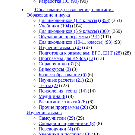
Разработка ПО
(90)
(90)
Образование, развлечение, навигация
Образование и наука
Для школьников (1-4 классы)
(353)
(353)
Учебники
(104)
(104)
Для школьников (5-9 классы)
(360)
(360)
Обучающие программы
(191)
(191)
Для школьников (10-11 классы)
(93)
(93)
Изучение языков
(47)
(47)
Подготовка к экзаменам, ЕГЭ, ЕНТ
(28)
(28)
Программы для ВУЗов
(13)
(13)
Справочники
(3)
(3)
Видеокурсы
(3)
(3)
Бизнес-образование
(6)
(6)
Научные расчеты
(21)
(21)
Тесты
(23)
(23)
Психология, тесты
(14)
(14)
Медицина
(8)
(8)
Расписание занятий
(6)
(6)
Прочие программы
(20)
(20)
Изучение языков
Самоучители
(29)
(29)
Словари и справочники
(8)
(8)
Переводчики
(4)
(4)
Учебники и пособия
(10)
(10)