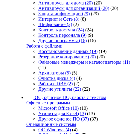
Антивирусы для дома
(20)
(20)
Антивирусы для организаций
(20)
(20)
Защита информации
(29)
(29)
Интернет и Сеть
(8)
(8)
Шифрование
(2)
(2)
Контроль доступа
(24)
(24)
Контроль персонала
(9)
(9)
Другие программы
(16)
(16)
Работа с файлами
Восстановление данных
(19)
(19)
Резервное копирование
(20)
(20)
Файловые менеджеры и каталогизаторы
(11)
(11)
Архиваторы
(5)
(5)
Очистка диска
(4)
(4)
Работа с DBF
(2)
(2)
Другие утилиты
(22)
(22)
ОС, офисное ПО, работа с текстом
Офисные программы
Microsoft Office
(10)
(10)
Утилиты для Excel
(13)
(13)
Другое офисное ПО
(37)
(37)
Операционные системы
ОС Windows
(4)
(4)