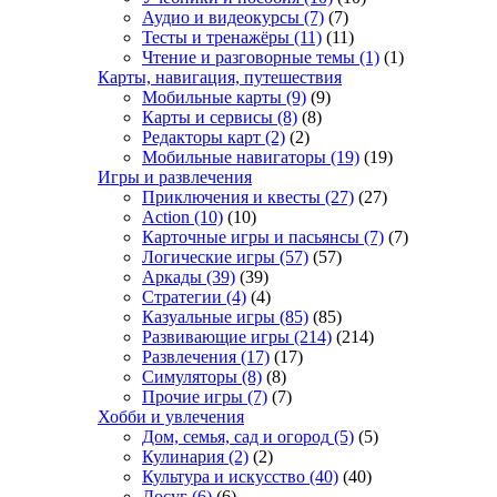
Аудио и видеокурсы
(7)
(7)
Тесты и тренажёры
(11)
(11)
Чтение и разговорные темы
(1)
(1)
Карты, навигация, путешествия
Мобильные карты
(9)
(9)
Карты и сервисы
(8)
(8)
Редакторы карт
(2)
(2)
Мобильные навигаторы
(19)
(19)
Игры и развлечения
Приключения и квесты
(27)
(27)
Action
(10)
(10)
Карточные игры и пасьянсы
(7)
(7)
Логические игры
(57)
(57)
Аркады
(39)
(39)
Стратегии
(4)
(4)
Казуальные игры
(85)
(85)
Развивающие игры
(214)
(214)
Развлечения
(17)
(17)
Симуляторы
(8)
(8)
Прочие игры
(7)
(7)
Хобби и увлечения
Дом, семья, сад и огород
(5)
(5)
Кулинария
(2)
(2)
Культура и искусство
(40)
(40)
Досуг
(6)
(6)