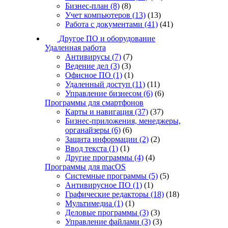
Бизнес-план
(8)
(8)
Учет компьютеров
(13)
(13)
Работа с документами
(41)
(41)
Другое ПО и оборудование
Удаленная работа
Антивирусы
(7)
(7)
Ведение дел
(3)
(3)
Офисное ПО
(1)
(1)
Удаленный доступ
(11)
(11)
Управление бизнесом
(6)
(6)
Программы для смартфонов
Карты и навигация
(37)
(37)
Бизнес-приложения, менеджеры,
органайзеры
(6)
(6)
Защита информации
(2)
(2)
Ввод текста
(1)
(1)
Другие программы
(4)
(4)
Программы для macOS
Системные программы
(5)
(5)
Антивирусное ПО
(1)
(1)
Графические редакторы
(18)
(18)
Мультимедиа
(1)
(1)
Деловые программы
(3)
(3)
Управление файлами
(3)
(3)