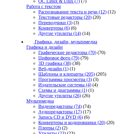
ОС Linux & Unix
(7)
(7)
Работа с текстом
Распознавание текста и речи
(12)
(12)
Текстовые редакторы
(20)
(20)
Переводчики
(3)
(3)
Конвертеры
(6)
(6)
Другие утилиты
(14)
(14)
Графика, дизайн, мультимедиа
Графика и дизайн
Графические редакторы
(70)
(70)
Цифровое фото
(79)
(79)
3D графика
(38)
(38)
Веб-дизайн
(1)
(1)
Шаблоны и клипарты
(205)
(205)
Программы просмотра
(3)
(3)
Издательские системы
(4)
(4)
Схемы и диаграммы
(1)
(1)
Другие утилиты
(26)
(26)
Мультимедиа
Видеоредакторы
(74)
(74)
Аудиоредакторы
(17)
(17)
Запись CD и DVD
(6)
(6)
Конвертеры и кодировщики
(20)
(20)
Плееры
(2)
(2)
Утилиты
(23)
(23)