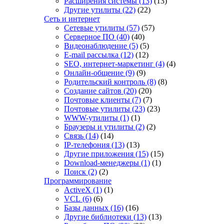
Расширения системы
(13)
(13)
Другие утилиты
(22)
(22)
Сеть и интернет
Сетевые утилиты
(57)
(57)
Серверное ПО
(40)
(40)
Видеонаблюдение
(5)
(5)
E-mail рассылка
(12)
(12)
SEO, интернет-маркетинг
(4)
(4)
Онлайн-общение
(9)
(9)
Родительский контроль
(8)
(8)
Создание сайтов
(20)
(20)
Почтовые клиенты
(7)
(7)
Почтовые утилиты
(23)
(23)
WWW-утилиты
(1)
(1)
Браузеры и утилиты
(2)
(2)
Связь
(14)
(14)
IP-телефония
(13)
(13)
Другие приложения
(15)
(15)
Download-менеджеры
(1)
(1)
Поиск
(2)
(2)
Программирование
ActiveX
(1)
(1)
VCL
(6)
(6)
Базы данных
(16)
(16)
Другие библиотеки
(13)
(13)