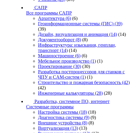
САПР
Все программы САПР
Архитектура
(6)
(6)
Геоинформационные системы (ГИС)
(39)
(39)
Дизайн, визуализация и анимация
(14)
(14)
Документооборот
(8)
(8)
Инфраструктура: изыскания, генплан,
транспорт
(14)
(14)
Машиностроение
(6)
(6)
Мебельное производство
(1)
(1)
Проектирование
(30)
(30)
Разработка постпроцессоров для станков с
ЧПУ и CAM-систем
(1)
(1)
Строительство и пожарная безопасность
(42)
(42)
Инженерные калькуляторы
(28)
(28)
Разработка, системное ПО, интернет
Системные программы
Настройка системы
(18)
(18)
Диагностика системы
(9)
(9)
Внешние устройства
(8)
(8)
Виртуализация
(13)
(13)