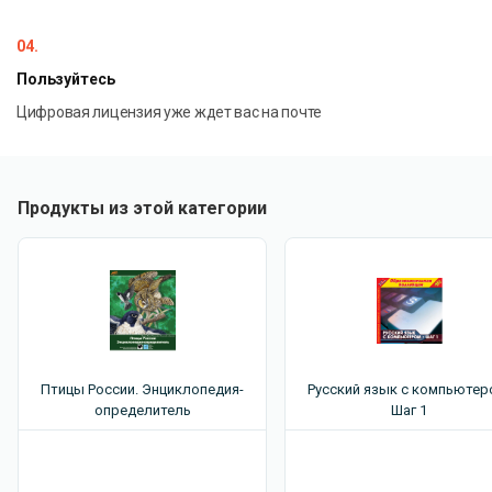
Световые явления.
04.
Квантовые явления.
Пользуйтесь
Цифровая лицензия уже ждет вас на почте
Для работы комплекса необходимо скачать и распечатать
маркеры. Маркеры необходимы будут для режима AR.
Продукты из этой категории
Птицы России. Энциклопедия-
Русский язык с компьютер
определитель
Шаг 1