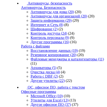
Антивирусы, безопасность
Антивирусы. Безопасность
Антивирусы для дома
(20)
(20)
Антивирусы для организаций
(20)
(20)
Защита информации
(29)
(29)
Интернет и Сеть
(8)
(8)
Шифрование
(2)
(2)
Контроль доступа
(24)
(24)
Контроль персонала
(9)
(9)
Другие программы
(16)
(16)
Работа с файлами
Восстановление данных
(19)
(19)
Резервное копирование
(20)
(20)
Файловые менеджеры и каталогизаторы
(11)
(11)
Архиваторы
(5)
(5)
Очистка диска
(4)
(4)
Работа с DBF
(2)
(2)
Другие утилиты
(22)
(22)
ОС, офисное ПО, работа с текстом
Офисные программы
Microsoft Office
(10)
(10)
Утилиты для Excel
(13)
(13)
Другое офисное ПО
(37)
(37)