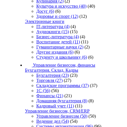
Кулинария
(2)
(2)
Культура и искусство
(40)
(40)
Досуг
(6)
(6)
Здоровье и спорт
(12)
(12)
Электронные книги
IT-литература
(4)
(4)
Аудиокниги
(15)
(15)
Бизнес-литература
(4)
(4)
Воспитание детей
(11)
(11)
Гуманитарные науки
(2)
(2)
Другие издания
(6)
(6)
Студенту и школьнику
(6)
(6)
Управление бизнесом, финансы
Бухгалтерия. Склад. Кадры
Бухгалтерия
(23)
(23)
Торговля
(27)
(27)
Складские программы
(37)
(37)
1С
(56)
(56)
Финансы
(21)
(21)
Домашняя бухгалтерия
(8)
(8)
Кадровый учет
(11)
(11)
Управление бизнесом, CRM/ERP
Управление бизнесом
(50)
(50)
Ведение дел
(54)
(54)
Системы автоматизации
(96)
(96)