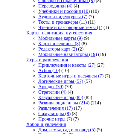
Словари и справочники
(8)
(8)
Переводчики
(4)
(4)
Учебники и пособия
(10)
(10)
Аудио и видеокурсы
(7)
(7)
Тесты и тренажёры
(11)
(11)
Чтение и разговорные темы
(1)
(1)
Карты, навигация, путешествия
Мобильные карты
(9)
(9)
Карты и сервисы
(8)
(8)
Редакторы карт
(2)
(2)
Мобильные навигаторы
(19)
(19)
Игры и развлечения
Приключения и квесты
(27)
(27)
Action
(10)
(10)
Карточные игры и пасьянсы
(7)
(7)
Логические игры
(57)
(57)
Аркады
(39)
(39)
Стратегии
(4)
(4)
Казуальные игры
(85)
(85)
Развивающие игры
(214)
(214)
Развлечения
(17)
(17)
Симуляторы
(8)
(8)
Прочие игры
(7)
(7)
Хобби и увлечения
Дом, семья, сад и огород
(5)
(5)