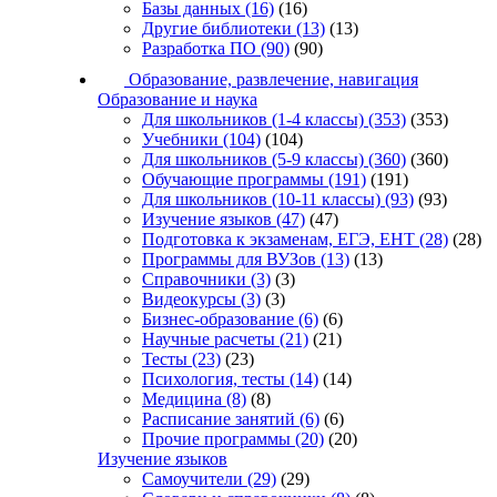
Базы данных
(16)
(16)
Другие библиотеки
(13)
(13)
Разработка ПО
(90)
(90)
Образование, развлечение, навигация
Образование и наука
Для школьников (1-4 классы)
(353)
(353)
Учебники
(104)
(104)
Для школьников (5-9 классы)
(360)
(360)
Обучающие программы
(191)
(191)
Для школьников (10-11 классы)
(93)
(93)
Изучение языков
(47)
(47)
Подготовка к экзаменам, ЕГЭ, ЕНТ
(28)
(28)
Программы для ВУЗов
(13)
(13)
Справочники
(3)
(3)
Видеокурсы
(3)
(3)
Бизнес-образование
(6)
(6)
Научные расчеты
(21)
(21)
Тесты
(23)
(23)
Психология, тесты
(14)
(14)
Медицина
(8)
(8)
Расписание занятий
(6)
(6)
Прочие программы
(20)
(20)
Изучение языков
Самоучители
(29)
(29)