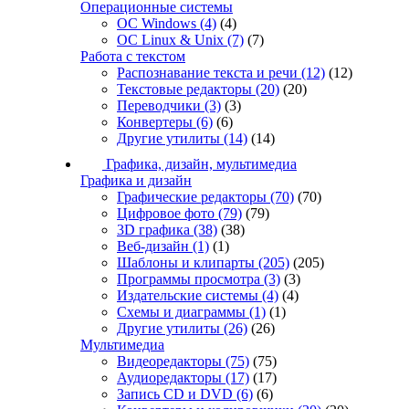
Операционные системы
ОС Windows
(4)
(4)
ОС Linux & Unix
(7)
(7)
Работа с текстом
Распознавание текста и речи
(12)
(12)
Текстовые редакторы
(20)
(20)
Переводчики
(3)
(3)
Конвертеры
(6)
(6)
Другие утилиты
(14)
(14)
Графика, дизайн, мультимедиа
Графика и дизайн
Графические редакторы
(70)
(70)
Цифровое фото
(79)
(79)
3D графика
(38)
(38)
Веб-дизайн
(1)
(1)
Шаблоны и клипарты
(205)
(205)
Программы просмотра
(3)
(3)
Издательские системы
(4)
(4)
Схемы и диаграммы
(1)
(1)
Другие утилиты
(26)
(26)
Мультимедиа
Видеоредакторы
(75)
(75)
Аудиоредакторы
(17)
(17)
Запись CD и DVD
(6)
(6)