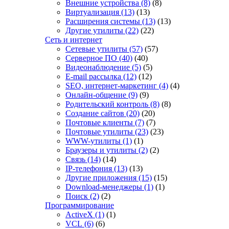
Внешние устройства
(8)
(8)
Виртуализация
(13)
(13)
Расширения системы
(13)
(13)
Другие утилиты
(22)
(22)
Сеть и интернет
Сетевые утилиты
(57)
(57)
Серверное ПО
(40)
(40)
Видеонаблюдение
(5)
(5)
E-mail рассылка
(12)
(12)
SEO, интернет-маркетинг
(4)
(4)
Онлайн-общение
(9)
(9)
Родительский контроль
(8)
(8)
Создание сайтов
(20)
(20)
Почтовые клиенты
(7)
(7)
Почтовые утилиты
(23)
(23)
WWW-утилиты
(1)
(1)
Браузеры и утилиты
(2)
(2)
Связь
(14)
(14)
IP-телефония
(13)
(13)
Другие приложения
(15)
(15)
Download-менеджеры
(1)
(1)
Поиск
(2)
(2)
Программирование
ActiveX
(1)
(1)
VCL
(6)
(6)