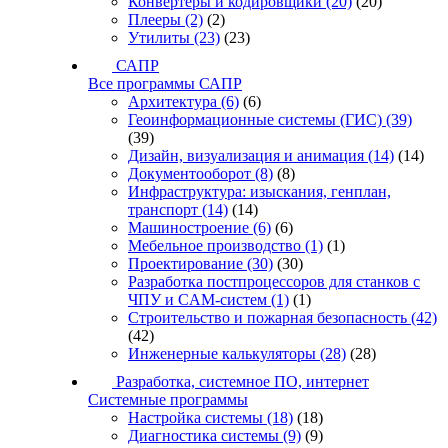
Конвертеры и кодировщики
(20)
(20)
Плееры
(2)
(2)
Утилиты
(23)
(23)
САПР
Все программы САПР
Архитектура
(6)
(6)
Геоинформационные системы (ГИС)
(39)
(39)
Дизайн, визуализация и анимация
(14)
(14)
Документооборот
(8)
(8)
Инфраструктура: изыскания, генплан,
транспорт
(14)
(14)
Машиностроение
(6)
(6)
Мебельное производство
(1)
(1)
Проектирование
(30)
(30)
Разработка постпроцессоров для станков с
ЧПУ и CAM-систем
(1)
(1)
Строительство и пожарная безопасность
(42)
(42)
Инженерные калькуляторы
(28)
(28)
Разработка, системное ПО, интернет
Системные программы
Настройка системы
(18)
(18)
Диагностика системы
(9)
(9)