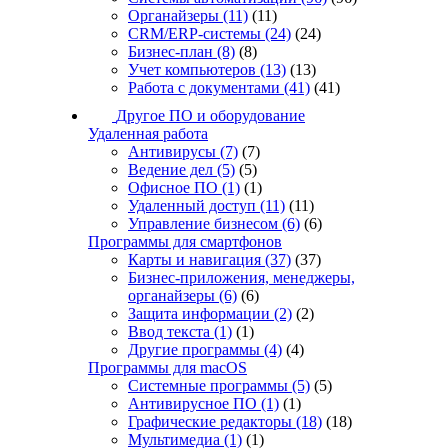
Органайзеры
(11)
(11)
CRM/ERP-системы
(24)
(24)
Бизнес-план
(8)
(8)
Учет компьютеров
(13)
(13)
Работа с документами
(41)
(41)
Другое ПО и оборудование
Удаленная работа
Антивирусы
(7)
(7)
Ведение дел
(5)
(5)
Офисное ПО
(1)
(1)
Удаленный доступ
(11)
(11)
Управление бизнесом
(6)
(6)
Программы для смартфонов
Карты и навигация
(37)
(37)
Бизнес-приложения, менеджеры,
органайзеры
(6)
(6)
Защита информации
(2)
(2)
Ввод текста
(1)
(1)
Другие программы
(4)
(4)
Программы для macOS
Системные программы
(5)
(5)
Антивирусное ПО
(1)
(1)
Графические редакторы
(18)
(18)
Мультимедиа
(1)
(1)