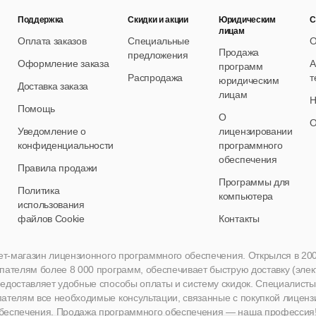
Поддержка
Скидки и акции
Юридическим
С
лицам
Оплата заказов
Специальные
О
Продажа
предложения
Оформление заказа
А
программ
Распродажа
т
юридическим
Доставка заказа
лицам
Н
Помощь
О
О
Уведомление о
лицензировании
конфиденциальности
программного
обеспечения
Правила продажи
Программы для
Политика
компьютера
использования
файлов Cookie
Контакты
нет-магазин лицензионного программного обеспечения. Открылся в 2005 
пателям более 8 000 программ, обеспечивает быструю доставку (эле
едоставляет удобные способы оплаты и систему скидок. Специалисты A
пателям все необходимые консультации, связанные с покупкой лиценз
беспечения. Продажа программного обеспечения — наша профессия