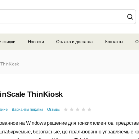
и скидки
Новости
Оплата и доставка
Контакты
О
 ThinKiosk
inScale ThinKiosk
ание
Варианты покупки
Отзывы
ованное на Windows решение для тонких клиентов, предост
штабируемые, безопасные, централизованно управляемые к