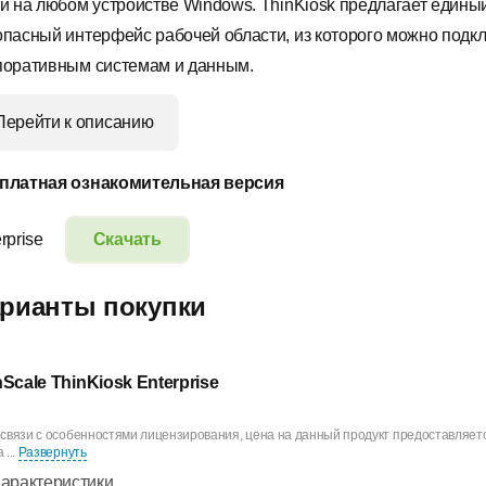
ки на любом устройстве Windows. ThinKiosk предлагает едины
опасный интерфейс рабочей области, из которого можно подкл
поративным системам и данным.
Перейти к описанию
платная ознакомительная версия
rprise
Скачать
рианты покупки
nScale ThinKiosk Enterprise
 связи с особенностями лицензирования, цена на данный продукт предоставляетс
 ...
Развернуть
арактеристики