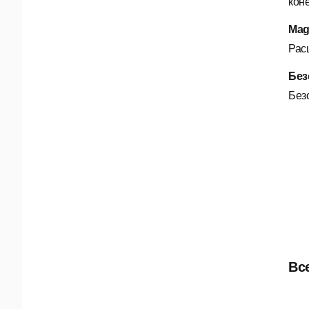
кон
Magi
Рас
Без
Без
Вс