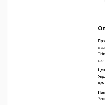
Оп
Про
мас
Thi
кор
Цен
Упр
адм
Пол
Защ