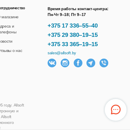
отрудничество
Время работы контакт-центра:
Пн-Чт 9–18; Пт 9–17
 магазине
+375 17 336–55–40
дреса и
елефоны
+375 29 380–19–15
овости
+375 33 365–19–15
тзывы о нас
sales@allsoft.by
году. Allsoft
ктронную и
llsoft
ионного
!