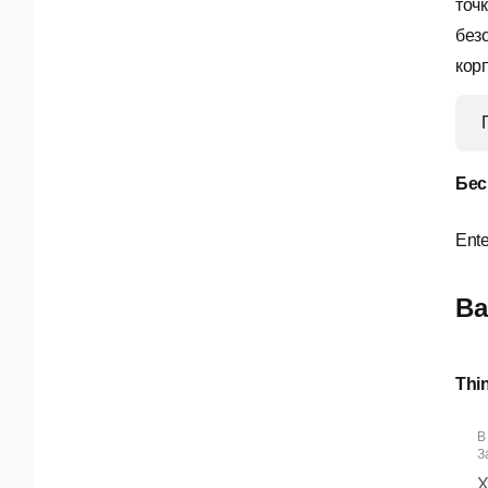
точ
без
кор
Бес
Ente
Ва
Thi
В
За
Х