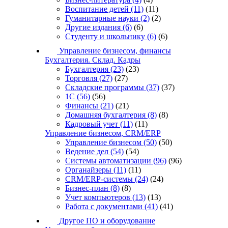
Воспитание детей
(11)
(11)
Гуманитарные науки
(2)
(2)
Другие издания
(6)
(6)
Студенту и школьнику
(6)
(6)
Управление бизнесом, финансы
Бухгалтерия. Склад. Кадры
Бухгалтерия
(23)
(23)
Торговля
(27)
(27)
Складские программы
(37)
(37)
1С
(56)
(56)
Финансы
(21)
(21)
Домашняя бухгалтерия
(8)
(8)
Кадровый учет
(11)
(11)
Управление бизнесом, CRM/ERP
Управление бизнесом
(50)
(50)
Ведение дел
(54)
(54)
Системы автоматизации
(96)
(96)
Органайзеры
(11)
(11)
CRM/ERP-системы
(24)
(24)
Бизнес-план
(8)
(8)
Учет компьютеров
(13)
(13)
Работа с документами
(41)
(41)
Другое ПО и оборудование