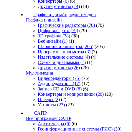
Конвертеры
(6)
(6)
Другие утилиты
(14)
(14)
Графика, дизайн, мультимедиа
Графика и дизайн
Графические редакторы
(70)
(70)
Цифровое фото
(79)
(79)
3D графика
(38)
(38)
Веб-дизайн
(1)
(1)
Шаблоны и клипарты
(205)
(205)
Программы просмотра
(3)
(3)
Издательские системы
(4)
(4)
Схемы и диаграммы
(1)
(1)
Другие утилиты
(26)
(26)
Мультимедиа
Видеоредакторы
(75)
(75)
Аудиоредакторы
(17)
(17)
Запись CD и DVD
(6)
(6)
Конвертеры и кодировщики
(20)
(20)
Плееры
(2)
(2)
Утилиты
(23)
(23)
САПР
Все программы САПР
Архитектура
(6)
(6)
Геоинформационные системы (ГИС)
(39)