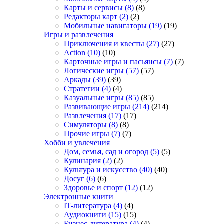
Карты и сервисы
(8)
(8)
Редакторы карт
(2)
(2)
Мобильные навигаторы
(19)
(19)
Игры и развлечения
Приключения и квесты
(27)
(27)
Action
(10)
(10)
Карточные игры и пасьянсы
(7)
(7)
Логические игры
(57)
(57)
Аркады
(39)
(39)
Стратегии
(4)
(4)
Казуальные игры
(85)
(85)
Развивающие игры
(214)
(214)
Развлечения
(17)
(17)
Симуляторы
(8)
(8)
Прочие игры
(7)
(7)
Хобби и увлечения
Дом, семья, сад и огород
(5)
(5)
Кулинария
(2)
(2)
Культура и искусство
(40)
(40)
Досуг
(6)
(6)
Здоровье и спорт
(12)
(12)
Электронные книги
IT-литература
(4)
(4)
Аудиокниги
(15)
(15)
Бизнес-литература
(4)
(4)