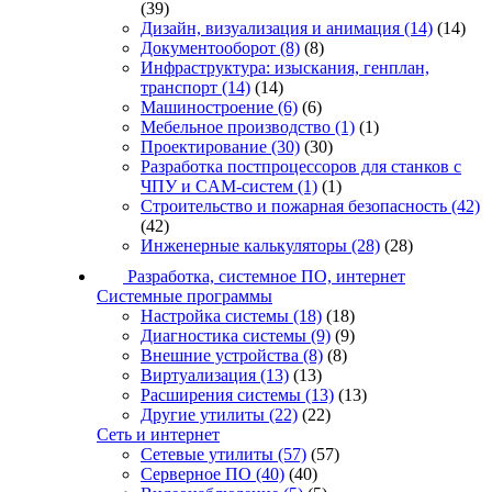
(39)
Дизайн, визуализация и анимация
(14)
(14)
Документооборот
(8)
(8)
Инфраструктура: изыскания, генплан,
транспорт
(14)
(14)
Машиностроение
(6)
(6)
Мебельное производство
(1)
(1)
Проектирование
(30)
(30)
Разработка постпроцессоров для станков с
ЧПУ и CAM-систем
(1)
(1)
Строительство и пожарная безопасность
(42)
(42)
Инженерные калькуляторы
(28)
(28)
Разработка, системное ПО, интернет
Системные программы
Настройка системы
(18)
(18)
Диагностика системы
(9)
(9)
Внешние устройства
(8)
(8)
Виртуализация
(13)
(13)
Расширения системы
(13)
(13)
Другие утилиты
(22)
(22)
Сеть и интернет
Сетевые утилиты
(57)
(57)
Серверное ПО
(40)
(40)