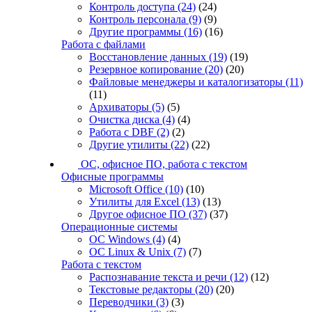
Контроль доступа
(24)
(24)
Контроль персонала
(9)
(9)
Другие программы
(16)
(16)
Работа с файлами
Восстановление данных
(19)
(19)
Резервное копирование
(20)
(20)
Файловые менеджеры и каталогизаторы
(11)
(11)
Архиваторы
(5)
(5)
Очистка диска
(4)
(4)
Работа с DBF
(2)
(2)
Другие утилиты
(22)
(22)
ОС, офисное ПО, работа с текстом
Офисные программы
Microsoft Office
(10)
(10)
Утилиты для Excel
(13)
(13)
Другое офисное ПО
(37)
(37)
Операционные системы
ОС Windows
(4)
(4)
ОС Linux & Unix
(7)
(7)
Работа с текстом
Распознавание текста и речи
(12)
(12)
Текстовые редакторы
(20)
(20)
Переводчики
(3)
(3)