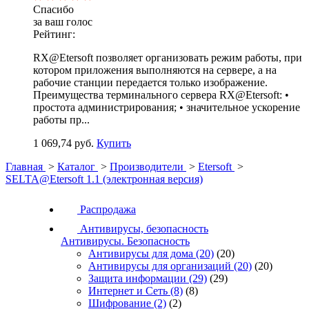
Спасибо
за ваш голос
Рейтинг:
RX@Etersoft позволяет организовать режим работы, при
котором приложения выполняются на сервере, а на
рабочие станции передается только изображение.
Преимущества терминального сервера RX@Etersoft: •
простота администрирования; • значительное ускорение
работы пр...
1 069,74 руб.
Купить
Главная
>
Каталог
>
Производители
>
Etersoft
>
SELTA@Etersoft 1.1 (электронная версия)
Распродажа
Антивирусы, безопасность
Антивирусы. Безопасность
Антивирусы для дома
(20)
(20)
Антивирусы для организаций
(20)
(20)
Защита информации
(29)
(29)
Интернет и Сеть
(8)
(8)
Шифрование
(2)
(2)