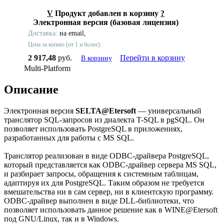
V
Продукт добавлен в корзину
?
Электронная версия (базовая лицензия)
Доставка:
на email,
Цена за копию (от 1 и более):
2 917,48
руб.
Перейти в корзину
В корзину
Multi-Platform
Описание
Электронная версия
SELTA@Etersoft
— универсальный
транслятор SQL-запросов из диалекта T-SQL в pgSQL. Он
позволяет использовать PostgreSQL в приложениях,
разработанных для работы с MS SQL.
Транслятор реализован в виде ODBC-драйвера PostgreSQL,
который представляется как ODBC-драйвер сервера MS SQL,
и разбирает запросы, обращения к системным таблицам,
адаптируя их для PostgreSQL. Таким образом не требуется
вмешательства ни в сам сервер, ни в клиентскую программу.
ODBC-драйвер выполнен в виде DLL-библиотеки, что
позволяет использовать данное решение как в WINE@Etersoft
под GNU/Linux, так и в Windows.