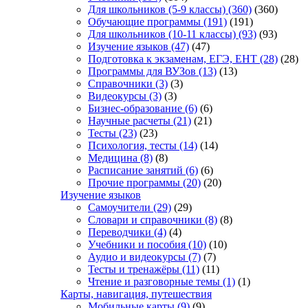
Для школьников (5-9 классы)
(360)
(360)
Обучающие программы
(191)
(191)
Для школьников (10-11 классы)
(93)
(93)
Изучение языков
(47)
(47)
Подготовка к экзаменам, ЕГЭ, ЕНТ
(28)
(28)
Программы для ВУЗов
(13)
(13)
Справочники
(3)
(3)
Видеокурсы
(3)
(3)
Бизнес-образование
(6)
(6)
Научные расчеты
(21)
(21)
Тесты
(23)
(23)
Психология, тесты
(14)
(14)
Медицина
(8)
(8)
Расписание занятий
(6)
(6)
Прочие программы
(20)
(20)
Изучение языков
Самоучители
(29)
(29)
Словари и справочники
(8)
(8)
Переводчики
(4)
(4)
Учебники и пособия
(10)
(10)
Аудио и видеокурсы
(7)
(7)
Тесты и тренажёры
(11)
(11)
Чтение и разговорные темы
(1)
(1)
Карты, навигация, путешествия
Мобильные карты
(9)
(9)