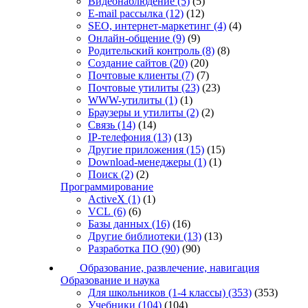
Видеонаблюдение
(5)
(5)
E-mail рассылка
(12)
(12)
SEO, интернет-маркетинг
(4)
(4)
Онлайн-общение
(9)
(9)
Родительский контроль
(8)
(8)
Создание сайтов
(20)
(20)
Почтовые клиенты
(7)
(7)
Почтовые утилиты
(23)
(23)
WWW-утилиты
(1)
(1)
Браузеры и утилиты
(2)
(2)
Связь
(14)
(14)
IP-телефония
(13)
(13)
Другие приложения
(15)
(15)
Download-менеджеры
(1)
(1)
Поиск
(2)
(2)
Программирование
ActiveX
(1)
(1)
VCL
(6)
(6)
Базы данных
(16)
(16)
Другие библиотеки
(13)
(13)
Разработка ПО
(90)
(90)
Образование, развлечение, навигация
Образование и наука
Для школьников (1-4 классы)
(353)
(353)
Учебники
(104)
(104)