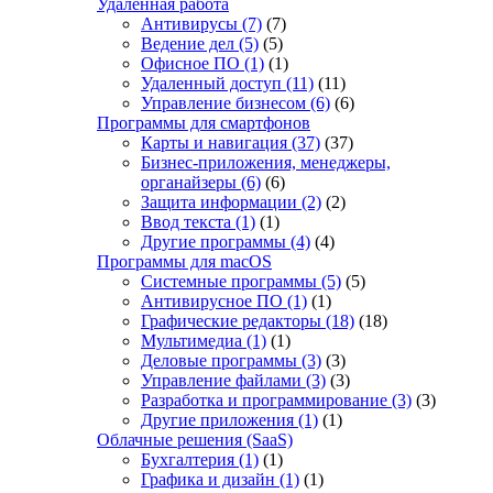
Удаленная работа
Антивирусы
(7)
(7)
Ведение дел
(5)
(5)
Офисное ПО
(1)
(1)
Удаленный доступ
(11)
(11)
Управление бизнесом
(6)
(6)
Программы для смартфонов
Карты и навигация
(37)
(37)
Бизнес-приложения, менеджеры,
органайзеры
(6)
(6)
Защита информации
(2)
(2)
Ввод текста
(1)
(1)
Другие программы
(4)
(4)
Программы для macOS
Системные программы
(5)
(5)
Антивирусное ПО
(1)
(1)
Графические редакторы
(18)
(18)
Мультимедиа
(1)
(1)
Деловые программы
(3)
(3)
Управление файлами
(3)
(3)
Разработка и программирование
(3)
(3)
Другие приложения
(1)
(1)
Облачные решения (SaaS)
Бухгалтерия
(1)
(1)
Графика и дизайн
(1)
(1)