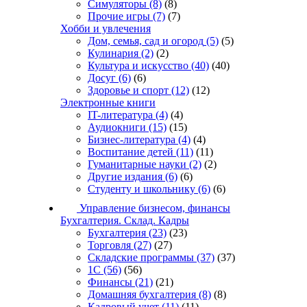
Симуляторы
(8)
(8)
Прочие игры
(7)
(7)
Хобби и увлечения
Дом, семья, сад и огород
(5)
(5)
Кулинария
(2)
(2)
Культура и искусство
(40)
(40)
Досуг
(6)
(6)
Здоровье и спорт
(12)
(12)
Электронные книги
IT-литература
(4)
(4)
Аудиокниги
(15)
(15)
Бизнес-литература
(4)
(4)
Воспитание детей
(11)
(11)
Гуманитарные науки
(2)
(2)
Другие издания
(6)
(6)
Студенту и школьнику
(6)
(6)
Управление бизнесом, финансы
Бухгалтерия. Склад. Кадры
Бухгалтерия
(23)
(23)
Торговля
(27)
(27)
Складские программы
(37)
(37)
1С
(56)
(56)
Финансы
(21)
(21)
Домашняя бухгалтерия
(8)
(8)
Кадровый учет
(11)
(11)