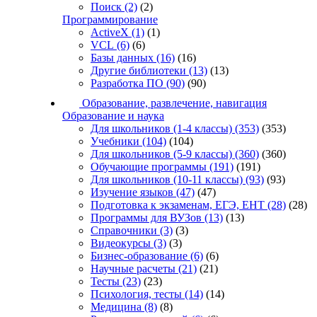
Поиск
(2)
(2)
Программирование
ActiveX
(1)
(1)
VCL
(6)
(6)
Базы данных
(16)
(16)
Другие библиотеки
(13)
(13)
Разработка ПО
(90)
(90)
Образование, развлечение, навигация
Образование и наука
Для школьников (1-4 классы)
(353)
(353)
Учебники
(104)
(104)
Для школьников (5-9 классы)
(360)
(360)
Обучающие программы
(191)
(191)
Для школьников (10-11 классы)
(93)
(93)
Изучение языков
(47)
(47)
Подготовка к экзаменам, ЕГЭ, ЕНТ
(28)
(28)
Программы для ВУЗов
(13)
(13)
Справочники
(3)
(3)
Видеокурсы
(3)
(3)
Бизнес-образование
(6)
(6)
Научные расчеты
(21)
(21)
Тесты
(23)
(23)
Психология, тесты
(14)
(14)
Медицина
(8)
(8)