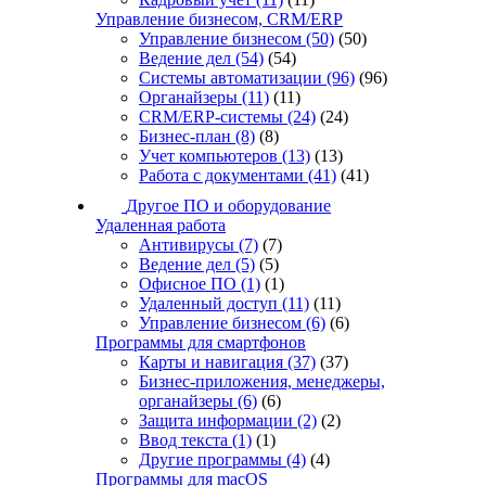
Управление бизнесом, CRM/ERP
Управление бизнесом
(50)
(50)
Ведение дел
(54)
(54)
Системы автоматизации
(96)
(96)
Органайзеры
(11)
(11)
CRM/ERP-системы
(24)
(24)
Бизнес-план
(8)
(8)
Учет компьютеров
(13)
(13)
Работа с документами
(41)
(41)
Другое ПО и оборудование
Удаленная работа
Антивирусы
(7)
(7)
Ведение дел
(5)
(5)
Офисное ПО
(1)
(1)
Удаленный доступ
(11)
(11)
Управление бизнесом
(6)
(6)
Программы для смартфонов
Карты и навигация
(37)
(37)
Бизнес-приложения, менеджеры,
органайзеры
(6)
(6)
Защита информации
(2)
(2)
Ввод текста
(1)
(1)
Другие программы
(4)
(4)
Программы для macOS