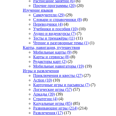
Расписание занятий
(6)
(6)
Прочие программы
(20)
(20)
Изучение языков
Самоучители
(29)
(29)
Словари и справочники
(8)
(8)
Переводчики
(4)
(4)
Учебники и пособия
(10)
(10)
Аудио и видеокурсы
(7)
(7)
Тесты и тренажёры
(11)
(11)
Чтение и разговорные темы
(1)
(1)
Карты, навигация, путешествия
Мобильные карты
(9)
(9)
Карты и сервисы
(8)
(8)
Редакторы карт
(2)
(2)
Мобильные навигаторы
(19)
(19)
Игры и развлечения
Приключения и квесты
(27)
(27)
Action
(10)
(10)
Карточные игры и пасьянсы
(7)
(7)
Логические игры
(57)
(57)
Аркады
(39)
(39)
Стратегии
(4)
(4)
Казуальные игры
(85)
(85)
Развивающие игры
(214)
(214)
Развлечения
(17)
(17)