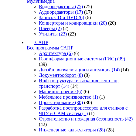
Мультимедиа
Видеоредакторы
(75)
(75)
Аудиоредакторы
(17)
(17)
Запись CD и DVD
(6)
(6)
Конвертеры и кодировщики
(20)
(20)
Плееры
(2)
(2)
Утилиты
(23)
(23)
САПР
Все программы САПР
Архитектура
(6)
(6)
Геоинформационные системы (ГИС)
(39)
(39)
Дизайн, визуализация и анимация
(14)
(14)
Документооборот
(8)
(8)
Инфраструктура: изыскания, генплан,
транспорт
(14)
(14)
Машиностроение
(6)
(6)
Мебельное производство
(1)
(1)
Проектирование
(30)
(30)
Разработка постпроцессоров для станков с
ЧПУ и CAM-систем
(1)
(1)
Строительство и пожарная безопасность
(42)
(42)
Инженерные калькуляторы
(28)
(28)