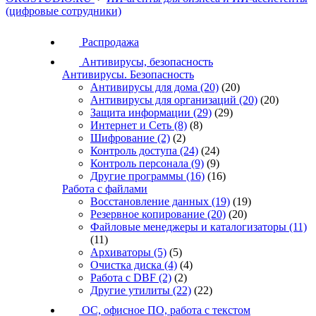
(цифровые сотрудники)
Распродажа
Антивирусы, безопасность
Антивирусы. Безопасность
Антивирусы для дома
(20)
(20)
Антивирусы для организаций
(20)
(20)
Защита информации
(29)
(29)
Интернет и Сеть
(8)
(8)
Шифрование
(2)
(2)
Контроль доступа
(24)
(24)
Контроль персонала
(9)
(9)
Другие программы
(16)
(16)
Работа с файлами
Восстановление данных
(19)
(19)
Резервное копирование
(20)
(20)
Файловые менеджеры и каталогизаторы
(11)
(11)
Архиваторы
(5)
(5)
Очистка диска
(4)
(4)
Работа с DBF
(2)
(2)
Другие утилиты
(22)
(22)
ОС, офисное ПО, работа с текстом