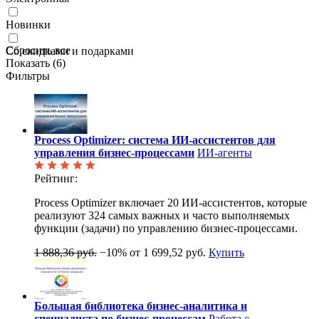
Новинки
Сбросить все
Со скидками и подарками
Показать (
6
)
Фильтры
Process Optimizer: система ИИ-ассистентов для
управления бизнес-процессами
ИИ-агенты
Рейтинг:
Process Optimizer включает 20 ИИ-ассистентов, которые
реализуют 324 самых важных и часто выполняемых
функции (задачи) по управлению бизнес-процессами.
1 888,36 руб.
−10%
от 1 699,52 руб.
Купить
Большая библиотека бизнес-аналитика и
специалиста по бизнес-процессам
Работа с