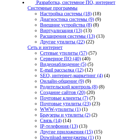
Разработка, системное ПО, интернет
Системные программы
Настройка системы
(18)
(18)
Диагностика системы
(9)
(9)
Внешние устройства
(8)
(8)
Виртуализация
(13)
(13)
Расширения системы
(13)
(13)
Другие утилиты
(22)
(22)
Сеть и интернет
Сетевые утилиты
(57)
(57)
Серверное ПО
(40)
(40)
Видеонаблюдение
(5)
(5)
E-mail рассылка
(12)
(12)
SEO, интернет-маркетинг
(4)
(4)
Онлайн-общение
(9)
(9)
Родительский контроль
(8)
(8)
Создание сайтов
(20)
(20)
Почтовые клиенты
(7)
(7)
Почтовые утилиты
(23)
(23)
WWW-утилиты
(1)
(1)
Браузеры и утилиты
(2)
(2)
Связь
(14)
(14)
IP-телефония
(13)
(13)
Другие приложения
(15)
(15)
Download-менеджеры
(1)
(1)