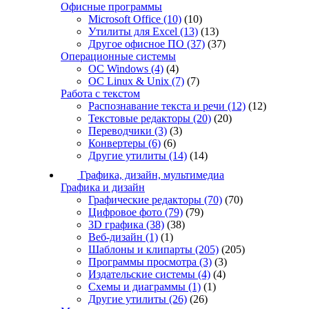
Офисные программы
Microsoft Office
(10)
(10)
Утилиты для Excel
(13)
(13)
Другое офисное ПО
(37)
(37)
Операционные системы
ОС Windows
(4)
(4)
ОС Linux & Unix
(7)
(7)
Работа с текстом
Распознавание текста и речи
(12)
(12)
Текстовые редакторы
(20)
(20)
Переводчики
(3)
(3)
Конвертеры
(6)
(6)
Другие утилиты
(14)
(14)
Графика, дизайн, мультимедиа
Графика и дизайн
Графические редакторы
(70)
(70)
Цифровое фото
(79)
(79)
3D графика
(38)
(38)
Веб-дизайн
(1)
(1)
Шаблоны и клипарты
(205)
(205)
Программы просмотра
(3)
(3)
Издательские системы
(4)
(4)
Схемы и диаграммы
(1)
(1)
Другие утилиты
(26)
(26)